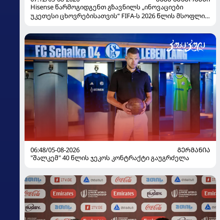
Hisense წარმოგიდგენთ გზავნილს „ინოვაციები
უკეთესი ცხოვრებისათვის“ FIFA-ს 2026 წლის მსოფლიო
ჩემპიონატზე
06:48/05-08-2026
ᲒᲔᲠᲛᲐᲜᲘᲐ
"შალკემ" 40 წლის ჯეკოს კონტრაქტი გაუგრძელა