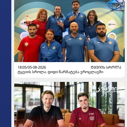
18:05/05-08-2026
ᲢᲧᲕᲘᲘᲡ ᲡᲠᲝᲚᲐ
ტყვიის სროლა. დიდი წარმატება ვროცლავში