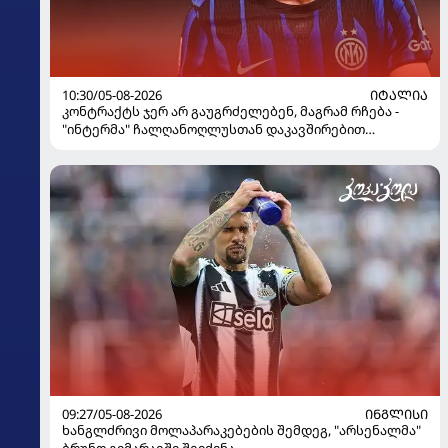
10:30/05-08-2026
ᲘᲢᲐᲚᲘᲐ
კონტრაქტს ჯერ არ გაუგრძელებენ, მაგრამ რჩება -
"ინტერმა" ჩალღანოღლუსთან დაკავშირებით
გადაწყვეტილება მიიღო
09:27/05-08-2026
ᲘᲜᲒᲚᲘᲡᲘ
ხანგლძრივი მოლაპარაკებების შემდეგ, "არსენალმა"
ბრუნო გიმარაეში შეიძინა