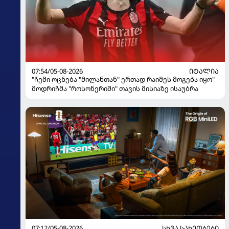
07:54/05-08-2026
ᲘᲢᲐᲚᲘᲐ
"ჩემი ოცნება "მილანთან" ერთად რაიმეს მოგება იყო" -
მოდრიჩმა "როსონერიში" თავის მისიაზე ისაუბრა
07:12/05-08-2026
ᲡᲮᲕᲐ ᲡᲐᲮᲔᲝᲑᲔᲑᲘ