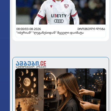
08:00/03-08-2026
ᲔᲠᲝᲕᲜᲣᲚᲘ ᲚᲘᲒᲐ
"იბერიამ" "ლეგანესიდან" მცველი დაიმატა