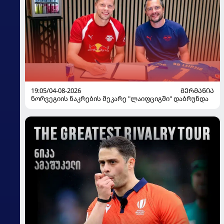
19:05/04-08-2026
ᲒᲔᲠᲛᲐᲜᲘᲐ
ნორვეგიის ნაკრების მეკარე "ლაიფციგში" დაბრუნდა