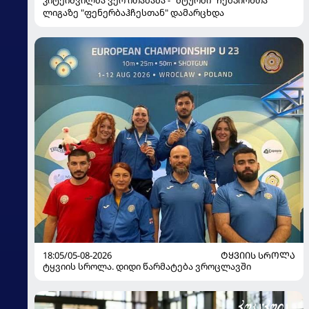
კიტეიშვილმა ვერ ითამაშა - "შტურმი" ჩემპიონთა
ლიგაზე "ფენერბაჰჩესთან" დამარცხდა
18:05/05-08-2026
ᲢᲧᲕᲘᲘᲡ ᲡᲠᲝᲚᲐ
ტყვიის სროლა. დიდი წარმატება ვროცლავში