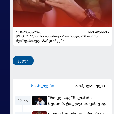
16:04/05-08-2026
ᲡᲮᲕᲐᲓᲐᲡᲮᲕᲐ
[PHOTO] "ჩემი სათამაშოები" - რონალდომ თავისი
ძვირფასი ავტოპარკი აჩვენა
ყველა
სიახლეები
პოპულარული
"როდესაც "მილანში"
12:55
მუშაობ, ტიტულისთვის უნდა
იბრძოლო" - ამორიმმა
ფილიპ კოსტიჩი კარიერას