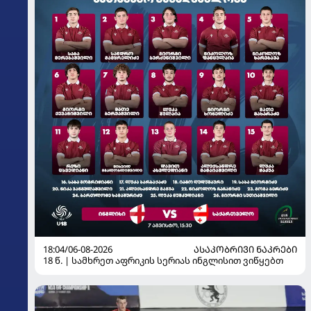
18:04/06-08-2026
ᲐᲡᲐᲙᲝᲑᲠᲘᲕᲘ ᲜᲐᲙᲠᲔᲑᲘ
18 წ. | სამხრეთ აფრიკის სერიას ინგლისით ვიწყებთ