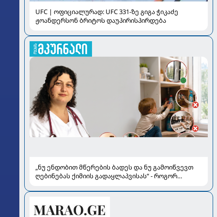
UFC | ოფიციალურად: UFC 331-ზე გიგა ჭიკაძე
ჟოანდერსონ ბრიტოს დაუპირისპირდება
„ნუ ენდობით მწერების ბადეს და ნუ გამოიწვევთ
ღებინებას ქიმიის გადაყლაპვისას“ - როგორ
ვიხსნათ ბავშვი კრიტიკულ სიტუაციაში, პედიატრ
სალომე ახვლედიანის რჩევები