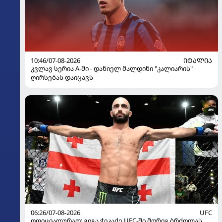
10:46/07-08-2026
ᲘᲢᲐᲚᲘᲐ
კვლავ სერია A-ში - დანიელ მალდინი "კალიარის"
ღირსებას დაიცავს
06:26/07-08-2026
UFC
ოფიციალურად: გიგა ჭიკაძე UFC-ში მორიგ ბრძოლას