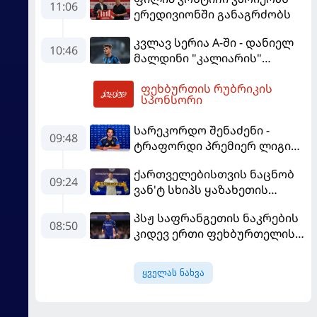
"როსონერის" ფანები
11:06
ერედივიონში განაგრძობს
დააიმედა
კვლავ სერია A-ში - დანიელ
10:46
მალდინი "კალიარის"
ღირსებას დაიცავს
ფეხბურთის რუბრიკის
13:42
სპონსორი
სარეკორდო შენაძენი -
09:48
ტრაფორდი პრემიერ ლიგის
მორიგ გუნდში გადავიდა
ქართველებისთვის ნაცნობ
09:24
ვან'ტ სხიპს ყაზახეთის
ნაკრები ჩააბარეს
პსჟ საფრანგეთის ნაკრების
08:50
კიდევ ერთი ფეხბურთელის
დამატებას გეგმავს
ყველას ნახვა