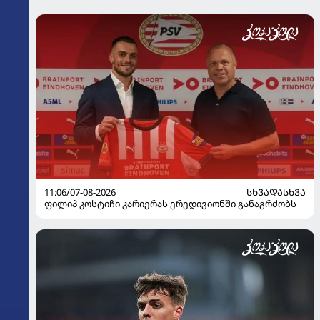
11:06/07-08-2026
ᲡᲮᲕᲐᲓᲐᲡᲮᲕᲐ
ფილიპ კოსტიჩი კარიერას ერედივიონში განაგრძობს