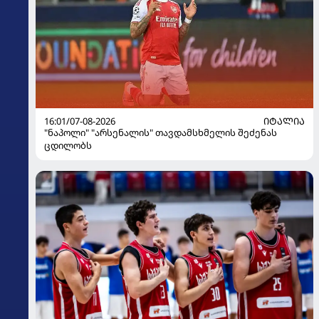
16:01/07-08-2026
ᲘᲢᲐᲚᲘᲐ
"ნაპოლი" "არსენალის" თავდამსხმელის შეძენას
ცდილობს