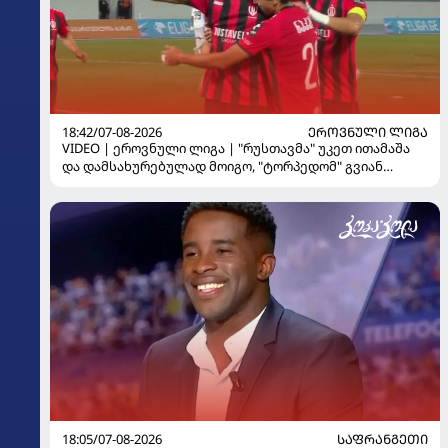
18:42/07-08-2026
ᲔᲠᲝᲕᲜᲣᲚᲘ ᲚᲘᲒᲐ
VIDEO | ეროვნული ლიგა | "რუსთავმა" უკეთ ითამაშა
და დამსახურებულად მოიგო, "ტორპედომ" გვიან
გაიღვიძა...
18:05/07-08-2026
ᲡᲐᲤᲠᲐᲜᲒᲔᲗᲘ