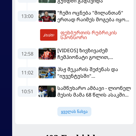
გუნდში გადავიდა
"ჩემი ოცნება "მილანთან"
13:00
ერთად რაიმეს მოგება იყო" -
მოდრიჩმა "როსონერიში"
ფეხბურთის რუბრიკის
თავის მისიაზე ისაუბრა
13:15
სპონსორი
[VIDEOS] ზივზივაძემ
12:58
ჩემპიონატი გოლით,
"ჰაიდენჰაიმმა" კი
პსჟ მეკარის შეძენას და
გამარჯვებით დაიწყო
11:02
"იუვენტუსში"
განათხოვრებას აპირებს
სამწუხარო ამბავი - ლიონელ
10:51
მესის მამა 68 წლის ასაკში
გარდაიცვალა
ყველას ნახვა