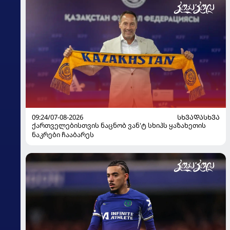
09:24/07-08-2026
ᲡᲮᲕᲐᲓᲐᲡᲮᲕᲐ
ქართველებისთვის ნაცნობ ვან'ტ სხიპს ყაზახეთის
ნაკრები ჩააბარეს