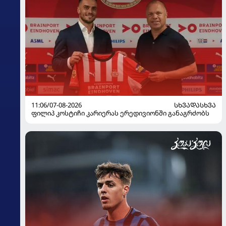
11:06/07-08-2026
ᲡᲮᲕᲐᲓᲐᲡᲮᲕᲐ
ფილიპ კოსტიჩი კარიერას ერედივიონში განაგრძობს