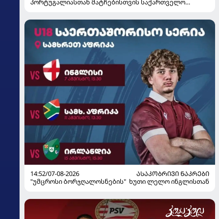
პორტუგალიასთან მატჩებისთვის საქართველო
მზადებას 15 კალათბურთელით იწყებს
14:52/07-08-2026
ᲐᲡᲐᲙᲝᲑᲠᲘᲕᲘ ᲜᲐᲙᲠᲔᲑᲘ
"უმცროსი ბორჯღალოსნების" ხუთი ლელო ინგლისთან