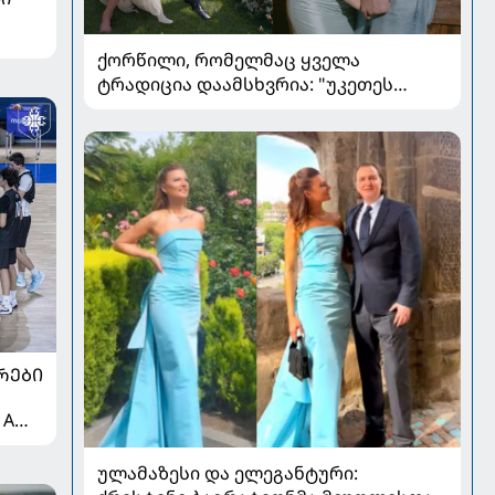
ქორწილი, რომელმაც ყველა
ტრადიცია დაამსხვრია: "უკეთეს
ქორწილზე ვერც ვიოცნებებდი“
ᲠᲔᲑᲘ
 A
ულამაზესი და ელეგანტური: