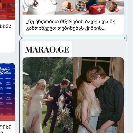
„ნუ ენდობით მწერების ბადეს და ნუ
ᲡᲮᲕᲐ
გამოიწვევთ ღებინებას ქიმიის
გადაყლაპვისას“ - როგორ ვიხსნათ
ბავშვი კრიტიკულ სიტუაციაში,
პედიატრ სალომე ახვლედიანის
რჩევები
ᲚᲘᲡᲘ
ი