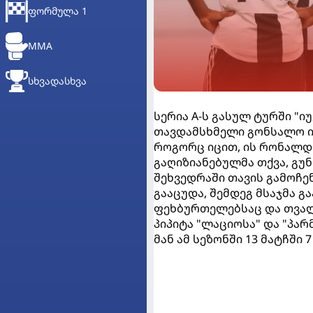
ᲤᲝᲠᲛᲣᲚᲐ 1
MMA
ᲡᲮᲕᲐᲓᲐᲡᲮᲕᲐ
სერია A-ს გასულ ტურში "ი
თავდამსხმელი გონსალო ი
როგორც იცით, ის რონალდო
გაღიზიანებულმა თქვა, გუ
შეხვედრაში თავის გამოჩე
გააცუდა, შემდეგ მსაჯმა გ
ფეხბურთელებსაც და თვალ
პიპიტა "ლაციოსა" და "პარ
მან ამ სეზონში 13 მატჩში 