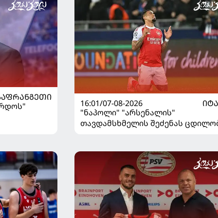
ᲡᲐᲤᲠᲐᲜᲒᲔᲗᲘ
16:01/07-08-2026
ᲘᲢ
ორდოს"
"ნაპოლი" "არსენალის"
თავდამსხმელის შეძენას ცდილო