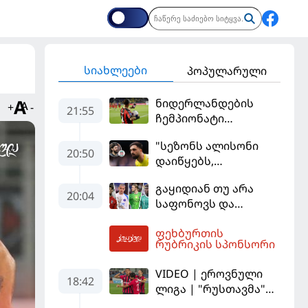
სიახლეები
პოპულარული
ნიდერლანდების
+
-
21:55
ჩემპიონატი
იეგოიანის გოლით
"სეზონს ალისონი
გაიხსნა - ის მატჩის
20:50
დაიწყებს,
MVP გახდა
მამარდაშვილს
გაყიდიან თუ არა
შანსის
20:04
საფონოვს და
გამოსაყენებლად
შევალიეს - ვინ
მოთმინება
ფეხბურთის
იქნება პსჟ-ს
სჭირდება,
02:47
რუბრიკის სპონსორი
ძირითადი მეკარე?
რომელსაც 100%-ით
მიიღებს" - განაცხადა
VIDEO | ეროვნული
18:42
"ლივერპულის"
ლიგა | "რუსთავმა"
ყოფილმა მეკარემ
უკეთ ითამაშა და