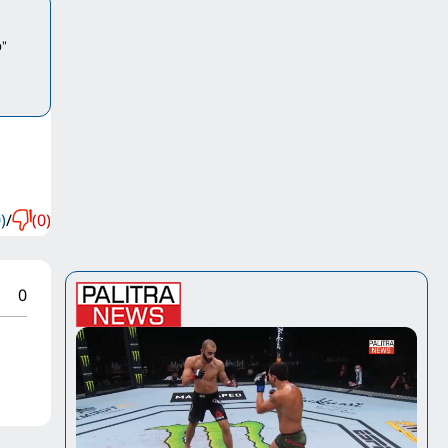
"
)
/
(0)
0