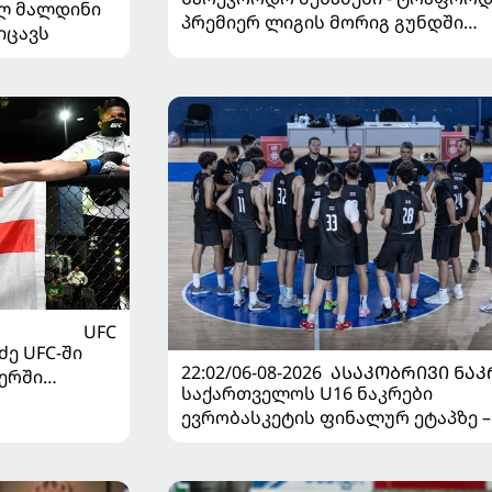
ელ მალდინი
პრემიერ ლიგის მორიგ გუნდში
იცავს
გადავიდა
UFC
ე UFC-ში
22:02/06-08-2026
ᲐᲡᲐᲙᲝᲑᲠᲘᲕᲘ ᲜᲐᲙ
ერში
საქართველოს U16 ნაკრები
ევრობასკეტის ფინალურ ეტაპზე –
დივიზიონში ასპარეზობას იწყებს