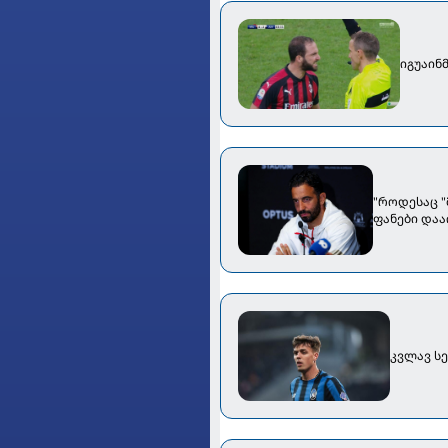
იგუაინმ
"როდესაც "
ფანები დაა
კვლავ სე