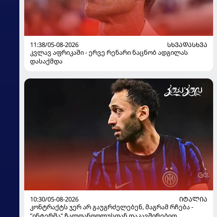
11:38/05-08-2026
ᲡᲮᲕᲐᲓᲐᲡᲮᲕᲐ
კვლავ აფრიკაში - ერვე რენარი ნაცნობ ადგილას
დასაქმდა
10:30/05-08-2026
ᲘᲢᲐᲚᲘᲐ
კონტრაქტს ჯერ არ გაუგრძელებენ, მაგრამ რჩება -
"ინტერმა" ჩალღანოღლუსთან დაკავშირებით