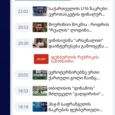
საქართველოს U16 ნაკრები
22:02
ევრობასკეტის ფინალურ
ეტაპზე – A დივიზიონში
მოურინიო შოკშია - როდრის
ასპარეზობას იწყებს
20:53
"რეალის" ლოდინი
მობეზრდა და
ვინისიუსმა "არსენალით"
"ბარსელონაში" გადადის
20:30
დაინტერესება გამოიყენა და
"რეალთან" კონტრაქტი
ფეხბურთის რუბრიკის
მომგებიანად გააგრძელა
01:49
სპონსორი
ევროტურნირებზე ერთი
20:05
ქართული გოლი მაინც
გავიდა
თბილისის "დინამოს"
18:53
მძლეველი "ჟალგირისი"
სახლში "ჰაიდუკთან"
პსჟ-მ საფრანგეთის
განადგურდა
18:18
ნაკრების ფეხბურთელი