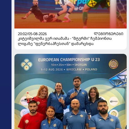
20:02/05-08-2026
ᲚᲔᲒᲘᲝᲜᲔᲠᲔᲑᲘ
კიტეიშვილმა ვერ ითამაშა - "შტურმი" ჩემპიონთა
ლიგაზე "ფენერბაჰჩესთან" დამარცხდა