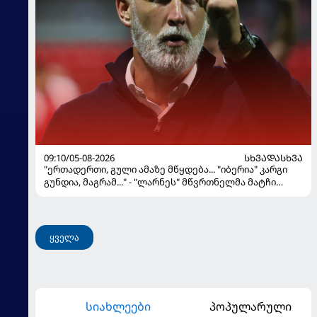
09:10/05-08-2026
ᲡᲮᲕᲐᲓᲐᲡᲮᲕᲐ
"ერთადერთი, გული ამაზე მწყდება... "იბერია" კარგი
გუნდია, მაგრამ..." - "ლარნეს" მწვრთნელმა მატჩი
შეაფასა და თბილისში თავდაჯერებული გუნდი
მოჰყავს
ყველა
სიახლეები
პოპულარული