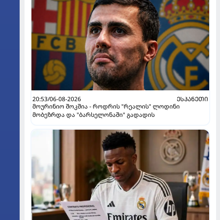
20:53/06-08-2026
ᲔᲡᲞᲐᲜᲔᲗᲘ
მოურინიო შოკშია - როდრის "რეალის" ლოდინი
მობეზრდა და "ბარსელონაში" გადადის