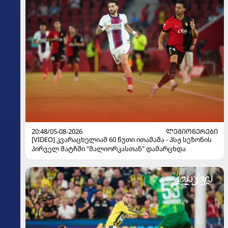
20:48/05-08-2026
ᲚᲔᲒᲘᲝᲜᲔᲠᲔᲑᲘ
[VIDEO] კვარაცხელიამ 60 წუთი ითამაშა - პსჟ სეზონის
პირველ მატჩში "მალიორკასთან" დამარცხდა