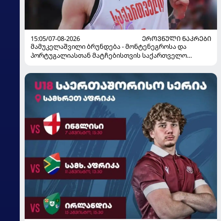
15:05/07-08-2026
ᲔᲠᲝᲕᲜᲣᲚᲘ ᲜᲐᲙᲠᲔᲑᲘ
მამუკელაშვილი ბრუნდება - მონტენეგროსა და
პორტუგალიასთან მატჩებისთვის საქართველო
მზადებას 15 კალათბურთელით იწყებს