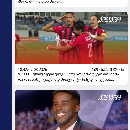
პსჟ-ს ძირითადი მეკარე?
18:42/07-08-2026
ᲔᲠᲝᲕᲜᲣᲚᲘ ᲚᲘᲒᲐ
VIDEO | ეროვნული ლიგა | "რუსთავმა" უკეთ ითამაშა
და დამსახურებულად მოიგო, "ტორპედომ" გვიან
გაიღვიძა...