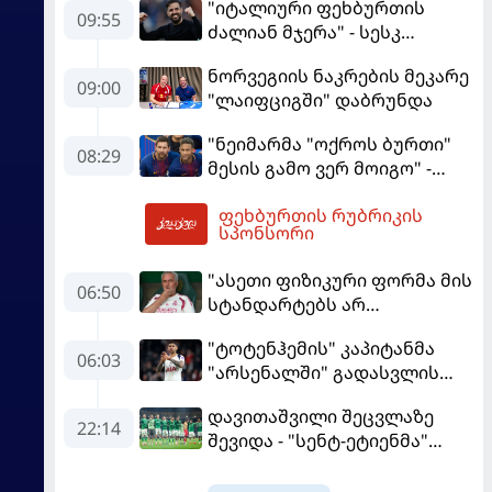
"იტალიური ფეხბურთის
09:55
ძალიან მჯერა" - სესკ
ფაბრეგასი
ნორვეგიის ნაკრების მეკარე
09:00
"ლაიფციგში" დაბრუნდა
"ნეიმარმა "ოქროს ბურთი"
08:29
მესის გამო ვერ მოიგო" -
ბრაზილიელის ყოფილი
ფეხბურთის რუბრიკის
აგენტი
10:02
სპონსორი
"ასეთი ფიზიკური ფორმა მის
06:50
სტანდარტებს არ
შეეფერება" - მოურინიომ
"ტოტენჰემის" კაპიტანმა
"რეალის" ახალწვეული
06:03
"არსენალში" გადასვლის
გააკრიტიკა
სურვილი გამოთქვა
დავითაშვილი შეცვლაზე
22:14
შევიდა - "სენტ-ეტიენმა"
"სოშოს" მოუგო