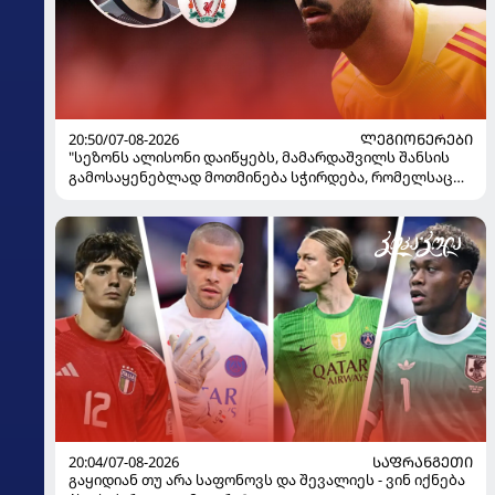
20:50/07-08-2026
ᲚᲔᲒᲘᲝᲜᲔᲠᲔᲑᲘ
"სეზონს ალისონი დაიწყებს, მამარდაშვილს შანსის
გამოსაყენებლად მოთმინება სჭირდება, რომელსაც
100%-ით მიიღებს" - განაცხადა "ლივერპულის"
ყოფილმა მეკარემ
20:04/07-08-2026
ᲡᲐᲤᲠᲐᲜᲒᲔᲗᲘ
გაყიდიან თუ არა საფონოვს და შევალიეს - ვინ იქნება