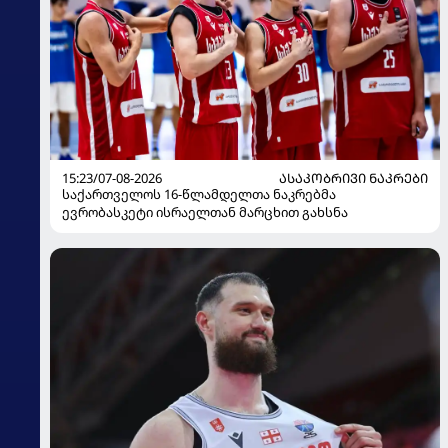
15:23/07-08-2026
ᲐᲡᲐᲙᲝᲑᲠᲘᲕᲘ ᲜᲐᲙᲠᲔᲑᲘ
საქართველოს 16-წლამდელთა ნაკრებმა
ევრობასკეტი ისრაელთან მარცხით გახსნა