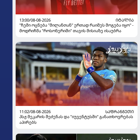
13:00/08-08-2026
ᲘᲢᲐᲚᲘᲐ
"ჩემი ოცნება "მილანთან" ერთად რაიმეს მოგება იყო" -
მოდრიჩმა "როსონერიში" თავის მისიაზე ისაუბრა
11:02/08-08-2026
ᲡᲐᲤᲠᲐᲜᲒᲔᲗᲘ
პსჟ მეკარის შეძენას და "იუვენტუსში" განათხოვრებას
აპირებს