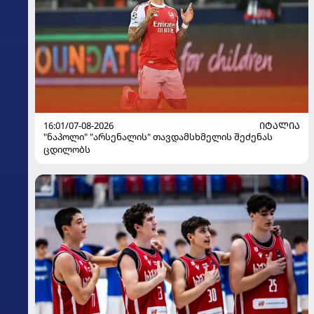
16:01/07-08-2026
ᲘᲢᲐᲚᲘᲐ
"ნაპოლი" "არსენალის" თავდამსხმელის შეძენას
ცდილობს