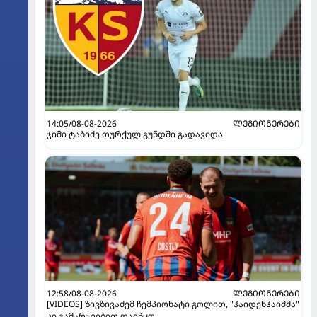
14:05/08-08-2026
ᲚᲔᲒᲘᲝᲜᲔᲠᲔᲑᲘ
ჯიმი ტაბიძე თურქულ გუნდში გადავიდა
12:58/08-08-2026
ᲚᲔᲒᲘᲝᲜᲔᲠᲔᲑᲘ
[VIDEOS] ზივზივაძემ ჩემპიონატი გოლით, "ჰაიდენჰაიმმა"
კი გამარჯვებით დაიწყო