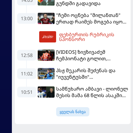
გუნდში გადავიდა
"ჩემი ოცნება "მილანთან"
13:00
ერთად რაიმეს მოგება იყო" -
მოდრიჩმა "როსონერიში"
ფეხბურთის რუბრიკის
თავის მისიაზე ისაუბრა
13:17
სპონსორი
[VIDEOS] ზივზივაძემ
12:58
ჩემპიონატი გოლით,
"ჰაიდენჰაიმმა" კი
პსჟ მეკარის შეძენას და
გამარჯვებით დაიწყო
11:02
"იუვენტუსში"
განათხოვრებას აპირებს
სამწუხარო ამბავი - ლიონელ
10:51
მესის მამა 68 წლის ასაკში
გარდაიცვალა
ყველას ნახვა