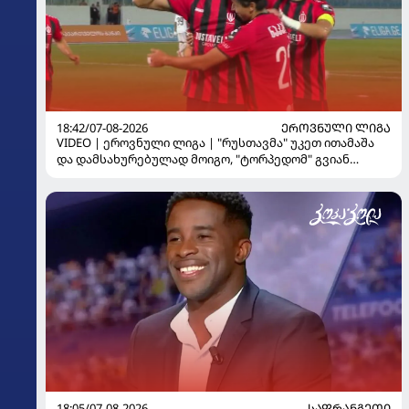
18:42/07-08-2026
ᲔᲠᲝᲕᲜᲣᲚᲘ ᲚᲘᲒᲐ
VIDEO | ეროვნული ლიგა | "რუსთავმა" უკეთ ითამაშა
და დამსახურებულად მოიგო, "ტორპედომ" გვიან
გაიღვიძა...
18:05/07-08-2026
ᲡᲐᲤᲠᲐᲜᲒᲔᲗᲘ