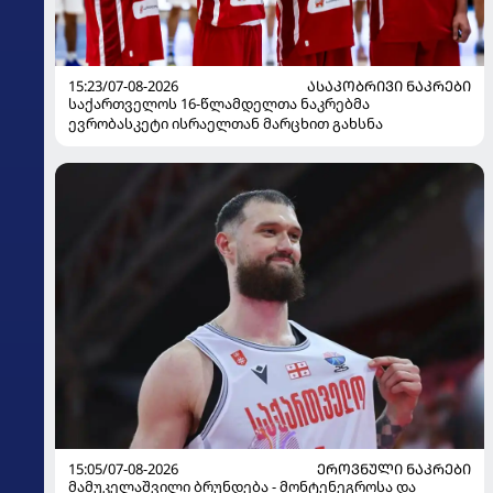
15:23/07-08-2026
ᲐᲡᲐᲙᲝᲑᲠᲘᲕᲘ ᲜᲐᲙᲠᲔᲑᲘ
საქართველოს 16-წლამდელთა ნაკრებმა
ევრობასკეტი ისრაელთან მარცხით გახსნა
15:05/07-08-2026
ᲔᲠᲝᲕᲜᲣᲚᲘ ᲜᲐᲙᲠᲔᲑᲘ
მამუკელაშვილი ბრუნდება - მონტენეგროსა და