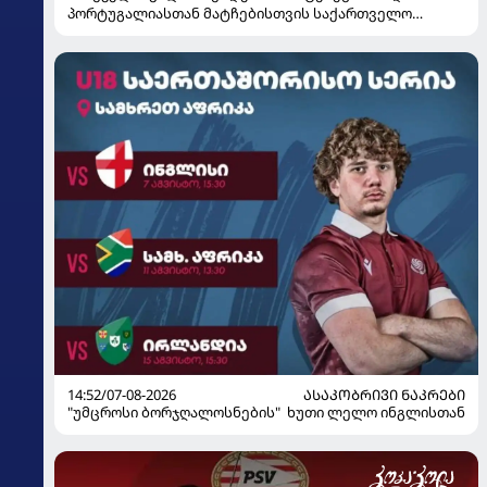
პორტუგალიასთან მატჩებისთვის საქართველო
მზადებას 15 კალათბურთელით იწყებს
14:52/07-08-2026
ᲐᲡᲐᲙᲝᲑᲠᲘᲕᲘ ᲜᲐᲙᲠᲔᲑᲘ
"უმცროსი ბორჯღალოსნების" ხუთი ლელო ინგლისთან