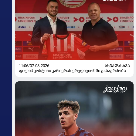
11:06/07-08-2026
ᲡᲮᲕᲐᲓᲐᲡᲮᲕᲐ
ფილიპ კოსტიჩი კარიერას ერედივიონში განაგრძობს