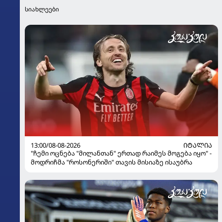
სიახლეები
13:00/08-08-2026
ᲘᲢᲐᲚᲘᲐ
"ჩემი ოცნება "მილანთან" ერთად რაიმეს მოგება იყო" -
მოდრიჩმა "როსონერიში" თავის მისიაზე ისაუბრა