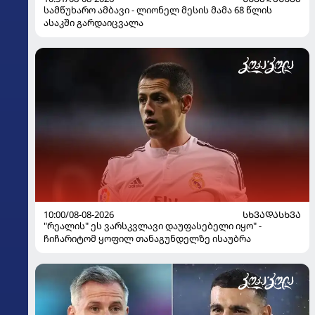
სამწუხარო ამბავი - ლიონელ მესის მამა 68 წლის
ასაკში გარდაიცვალა
10:00/08-08-2026
ᲡᲮᲕᲐᲓᲐᲡᲮᲕᲐ
"რეალის" ეს ვარსკვლავი დაუფასებელი იყო" -
ჩიჩარიტომ ყოფილ თანაგუნდელზე ისაუბრა