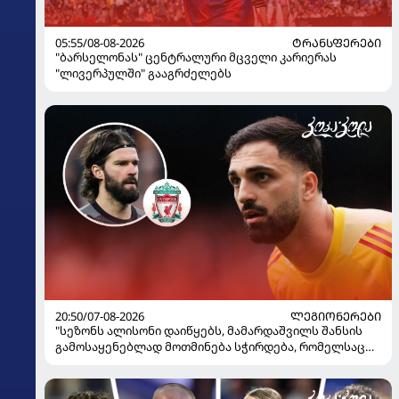
05:55/08-08-2026
ᲢᲠᲐᲜᲡᲤᲔᲠᲔᲑᲘ
"ბარსელონას" ცენტრალური მცველი კარიერას
"ლივერპულში" გააგრძელებს
20:50/07-08-2026
ᲚᲔᲒᲘᲝᲜᲔᲠᲔᲑᲘ
"სეზონს ალისონი დაიწყებს, მამარდაშვილს შანსის
გამოსაყენებლად მოთმინება სჭირდება, რომელსაც
100%-ით მიიღებს" - განაცხადა "ლივერპულის"
ყოფილმა მეკარემ