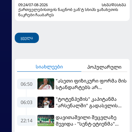
09:24/07-08-2026
ᲡᲮᲕᲐᲓᲐᲡᲮᲕᲐ
ქართველებისთვის ნაცნობ ვან'ტ სხიპს ყაზახეთის
ნაკრები ჩააბარეს
ყველა
სიახლეები
პოპულარული
"ასეთი ფიზიკური ფორმა მის
06:50
სტანდარტებს არ
შეეფერება" - მოურინიომ
"ტოტენჰემის" კაპიტანმა
"რეალის" ახალწვეული
06:03
"არსენალში" გადასვლის
გააკრიტიკა
სურვილი გამოთქვა
დავითაშვილი შეცვლაზე
22:14
შევიდა - "სენტ-ეტიენმა"
"სოშოს" მოუგო