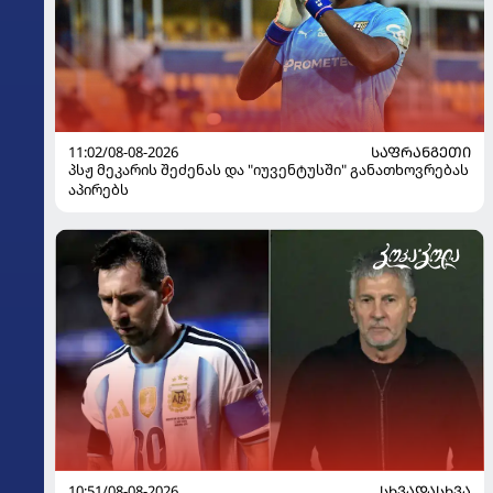
11:02/08-08-2026
ᲡᲐᲤᲠᲐᲜᲒᲔᲗᲘ
პსჟ მეკარის შეძენას და "იუვენტუსში" განათხოვრებას
აპირებს
10:51/08-08-2026
ᲡᲮᲕᲐᲓᲐᲡᲮᲕᲐ