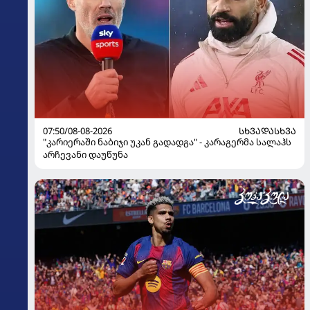
07:50/08-08-2026
ᲡᲮᲕᲐᲓᲐᲡᲮᲕᲐ
"კარიერაში ნაბიჯი უკან გადადგა" - კარაგერმა სალაჰს
არჩევანი დაუწუნა