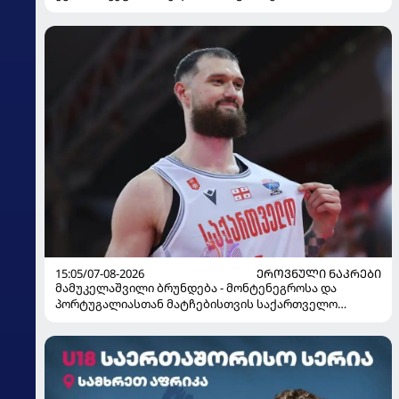
15:05/07-08-2026
ᲔᲠᲝᲕᲜᲣᲚᲘ ᲜᲐᲙᲠᲔᲑᲘ
მამუკელაშვილი ბრუნდება - მონტენეგროსა და
პორტუგალიასთან მატჩებისთვის საქართველო
მზადებას 15 კალათბურთელით იწყებს