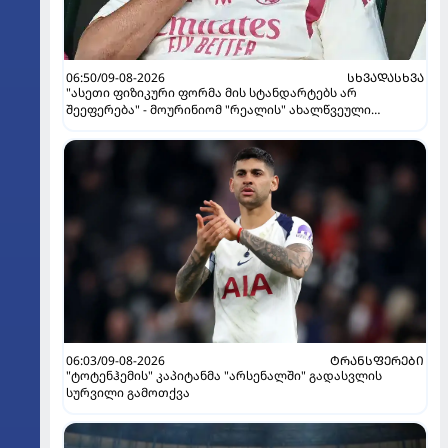
06:50/09-08-2026
ᲡᲮᲕᲐᲓᲐᲡᲮᲕᲐ
"ასეთი ფიზიკური ფორმა მის სტანდარტებს არ
შეეფერება" - მოურინიომ "რეალის" ახალწვეული
გააკრიტიკა
06:03/09-08-2026
ᲢᲠᲐᲜᲡᲤᲔᲠᲔᲑᲘ
"ტოტენჰემის" კაპიტანმა "არსენალში" გადასვლის
სურვილი გამოთქვა