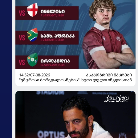
14:52/07-08-2026
ᲐᲡᲐᲙᲝᲑᲠᲘᲕᲘ ᲜᲐᲙᲠᲔᲑᲘ
"უმცროსი ბორჯღალოსნების" ხუთი ლელო ინგლისთან