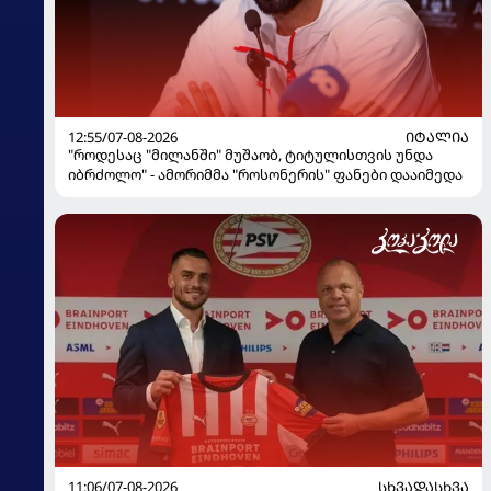
12:55/07-08-2026
ᲘᲢᲐᲚᲘᲐ
"როდესაც "მილანში" მუშაობ, ტიტულისთვის უნდა
იბრძოლო" - ამორიმმა "როსონერის" ფანები დააიმედა
11:06/07-08-2026
ᲡᲮᲕᲐᲓᲐᲡᲮᲕᲐ