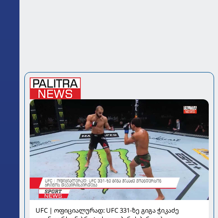
UFC | ოფიციალურად: UFC 331-ზე გიგა ჭიკაძე