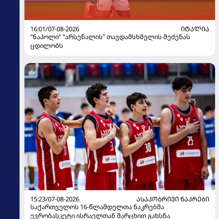
16:01/07-08-2026
ᲘᲢᲐᲚᲘᲐ
"ნაპოლი" "არსენალის" თავდამსხმელის შეძენას
ცდილობს
15:23/07-08-2026
ᲐᲡᲐᲙᲝᲑᲠᲘᲕᲘ ᲜᲐᲙᲠᲔᲑᲘ
საქართველოს 16-წლამდელთა ნაკრებმა
ევრობასკეტი ისრაელთან მარცხით გახსნა