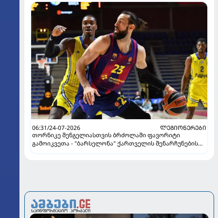
06:31/24-07-2026
ᲚᲔᲒᲘᲝᲜᲔᲠᲔᲑᲘ
თორნიკე შენგელიასთვის ბრძოლაში ფავორიტი
გამოიკვეთა - "ბარსელონა" ქართველის შენარჩუნების
იმედს არ კარგავს