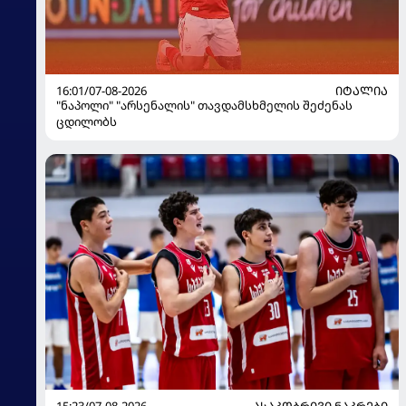
16:01/07-08-2026
ᲘᲢᲐᲚᲘᲐ
"ნაპოლი" "არსენალის" თავდამსხმელის შეძენას
ცდილობს
15:23/07-08-2026
ᲐᲡᲐᲙᲝᲑᲠᲘᲕᲘ ᲜᲐᲙᲠᲔᲑᲘ