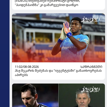
[VIDEOS] ზივზივაძემ ჩემპიონატი გოლით,
"ჰაიდენჰაიმმა" კი გამარჯვებით დაიწყო
11:02/08-08-2026
ᲡᲐᲤᲠᲐᲜᲒᲔᲗᲘ
პსჟ მეკარის შეძენას და "იუვენტუსში" განათხოვრებას
აპირებს