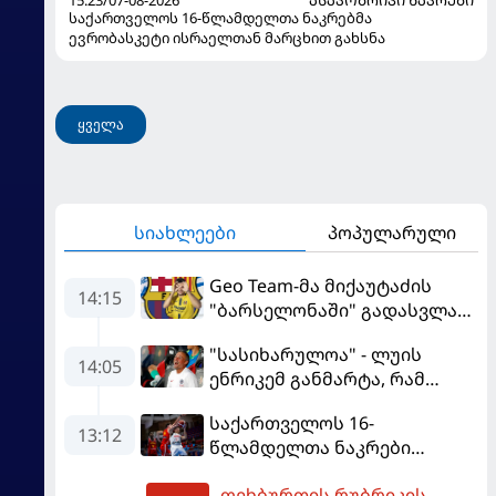
საქართველოს 16-წლამდელთა ნაკრებმა
ევრობასკეტი ისრაელთან მარცხით გახსნა
ყველა
სიახლეები
პოპულარული
Geo Team-მა მიქაუტაძის
14:15
"ბარსელონაში" გადასვლაზე
გავრცელებულ
"სასიხარულოა" - ლუის
ინფორმაციაზე განმარტება
14:05
ენრიკემ განმარტა, რამ
გააკეთა
გაახარა "მანჩესტერ
საქართველოს 16-
იუნაიტედთან" ნამატჩევს
13:12
წლამდელთა ნაკრები
ევრობასკეტზე ესპანეთთან
ფეხბურთის რუბრიკის
დამარცხდა