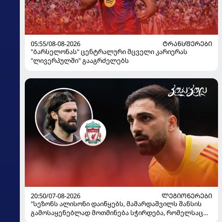
05:55/08-08-2026
ᲢᲠᲐᲜᲡᲤᲔᲠᲔᲑᲘ
"ბარსელონას" ცენტრალური მცველი კარიერას
"ლივერპულში" გააგრძელებს
20:50/07-08-2026
ᲚᲔᲒᲘᲝᲜᲔᲠᲔᲑᲘ
"სეზონს ალისონი დაიწყებს, მამარდაშვილს შანსის
გამოსაყენებლად მოთმინება სჭირდება, რომელსაც
100%-ით მიიღებს" - განაცხადა "ლივერპულის"