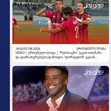
18:42/07-08-2026
ᲔᲠᲝᲕᲜᲣᲚᲘ ᲚᲘᲒᲐ
VIDEO | ეროვნული ლიგა | "რუსთავმა" უკეთ ითამაშა
და დამსახურებულად მოიგო, "ტორპედომ" გვიან
გაიღვიძა...