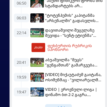
"ასეთი ფიზიკური ფორმა მის
06:50
სტანდარტებს არ
შეეფერება" - მოურინიომ
"ტოტენჰემის" კაპიტანმა
"რეალის" ახალწვეული
06:03
"არსენალში" გადასვლის
გააკრიტიკა
სურვილი გამოთქვა
დავითაშვილი შეცვლაზე
22:14
შევიდა - "სენტ-ეტიენმა"
"სოშოს" მოუგო
ფეხბურთის რუბრიკის
07:28
სპონსორი
აბუაშვილმა "მეცს"
20:41
"გენგამთან" გამარჯვება
მოუპოვა
[VIDEO] მიქაუტაძემ გაიტანა,
19:59
ოსიმენმაც - "ვილიარეალმა"
სტამბოლში
VIDEO | ეროვნული ლიგა |
"გალათასარაის" მოუგო
19:47
დინამო ბთ 2-2 გაგრა.
გამოსყიდული "დანაშაული"