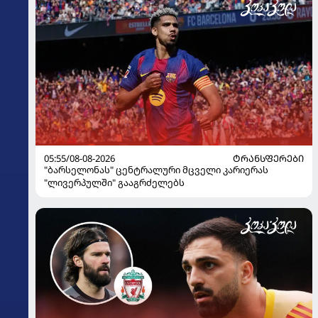
05:55/08-08-2026
ᲢᲠᲐᲜᲡᲤᲔᲠᲔᲑᲘ
"ბარსელონას" ცენტრალური მცველი კარიერას
"ლივერპულში" გააგრძელებს