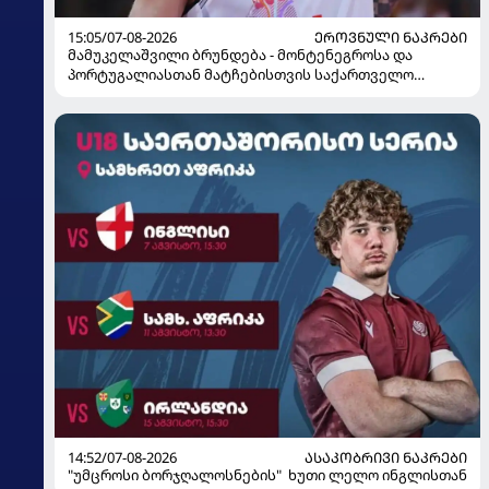
15:05/07-08-2026
ᲔᲠᲝᲕᲜᲣᲚᲘ ᲜᲐᲙᲠᲔᲑᲘ
მამუკელაშვილი ბრუნდება - მონტენეგროსა და
პორტუგალიასთან მატჩებისთვის საქართველო
მზადებას 15 კალათბურთელით იწყებს
14:52/07-08-2026
ᲐᲡᲐᲙᲝᲑᲠᲘᲕᲘ ᲜᲐᲙᲠᲔᲑᲘ
"უმცროსი ბორჯღალოსნების" ხუთი ლელო ინგლისთან