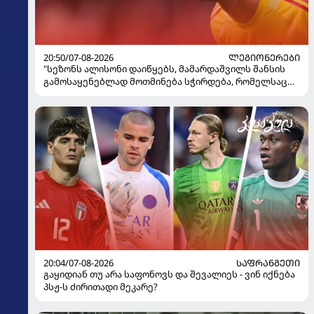
20:50/07-08-2026
ᲚᲔᲒᲘᲝᲜᲔᲠᲔᲑᲘ
"სეზონს ალისონი დაიწყებს, მამარდაშვილს შანსის
გამოსაყენებლად მოთმინება სჭირდება, რომელსაც
100%-ით მიიღებს" - განაცხადა "ლივერპულის"
ყოფილმა მეკარემ
20:04/07-08-2026
ᲡᲐᲤᲠᲐᲜᲒᲔᲗᲘ
გაყიდიან თუ არა საფონოვს და შევალიეს - ვინ იქნება
პსჟ-ს ძირითადი მეკარე?