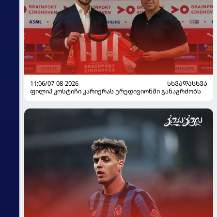
11:06/07-08-2026
ᲡᲮᲕᲐᲓᲐᲡᲮᲕᲐ
ფილიპ კოსტიჩი კარიერას ერედივიონში განაგრძობს