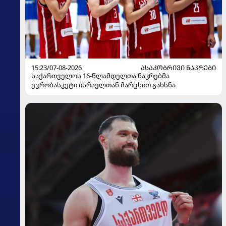
15:23/07-08-2026
ᲐᲡᲐᲙᲝᲑᲠᲘᲕᲘ ᲜᲐᲙᲠᲔᲑᲘ
საქართველოს 16-წლამდელთა ნაკრებმა
ევრობასკეტი ისრაელთან მარცხით გახსნა