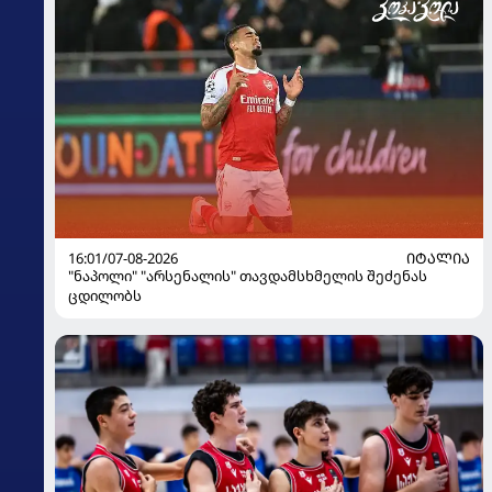
16:01/07-08-2026
ᲘᲢᲐᲚᲘᲐ
"ნაპოლი" "არსენალის" თავდამსხმელის შეძენას
ცდილობს