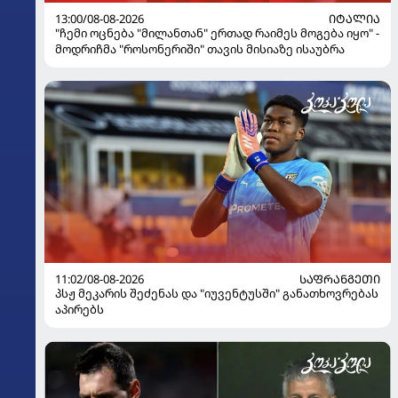
13:00/08-08-2026
ᲘᲢᲐᲚᲘᲐ
"ჩემი ოცნება "მილანთან" ერთად რაიმეს მოგება იყო" -
მოდრიჩმა "როსონერიში" თავის მისიაზე ისაუბრა
11:02/08-08-2026
ᲡᲐᲤᲠᲐᲜᲒᲔᲗᲘ
პსჟ მეკარის შეძენას და "იუვენტუსში" განათხოვრებას
აპირებს