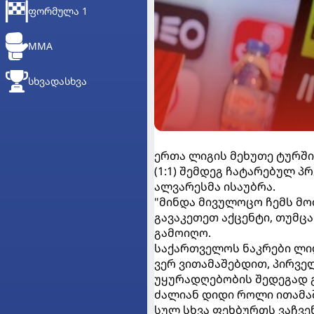
ᲤᲝᲠᲛᲣᲚᲐ 1
MMA
ᲡᲮᲕᲐᲓᲐᲡᲮᲕᲐ
ერთა ლიგის მეხუთე ტურშ
(1:1) შემდეგ ჩატარებულ
ალვარესმა ისაუბრა.
"მინდა მივულოცო ჩემს მოთ
გავაკეთეთ აქცენტი, თუმცა
გამოიღო.
საქართველოს ნაკრები ლიდ
ვერ ვითამაშებდით, პირვე
უყურადღებობის შედეგად გ
ძალიან დიდი როლი ითამაშ
სულ სხვა ფეხბურთს ვაჩვე