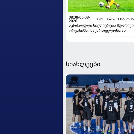
08:38/05-08-
ᲔᲠᲝᲕᲜᲣᲚᲘ ᲜᲐᲙᲠᲔ
2026
აკრძალული ნივთიერება მუდრიკი
ორგანიზმი საქართველოსთან
მატჩის წინ მოხვდა - უკრაინელი
ჟურნალისტი ფეხბურთელის
დისკვალიფიკაციაზე ინფორმაცია
ავრცელებს
სიახლეები