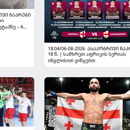
ᲘᲕᲘ ᲜᲐᲙᲠᲔᲑᲘ
ბი
ტაპზე – A
 იწყებს
18:04/06-08-2026
ᲐᲡᲐᲙᲝᲑᲠᲘᲕᲘ ᲜᲐᲙ
18 წ. | სამხრეთ აფრიკის სერიას
ინგლისით ვიწყებთ