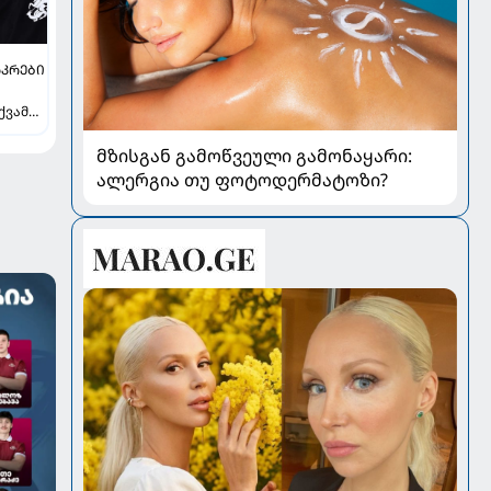
ᲙᲠᲔᲑᲘ
ქვამს
ვილი
მზისგან გამოწვეული გამონაყარი:
ალერგია თუ ფოტოდერმატოზი?