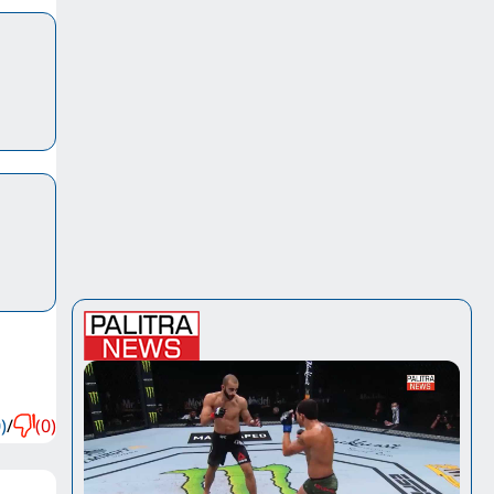
)
/
(0)