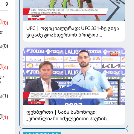
9
(0)
UFC | ოფიციალურად: UFC 331-ზე გიგა
ულ
ჭიკაძე ჟოანდერსონ ბრიტოს
დაუპირისპირდება
ა
(0)
(4)
ვი
თ
ა
(1)
ფეხბურთი | საბა საზონოვი:
(1)
„ერთწლიანი იძულებითი პაუზის
შემდეგ ჩემთვის ყველა მატჩი
მნიშვნელოვანია“