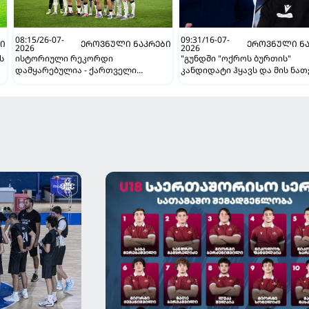
08:15/26-07-
09:31/16-07-
ᲑᲘ
ᲔᲠᲝᲕᲜᲣᲚᲘ ᲜᲐᲙᲠᲔᲑᲘ
ᲔᲠᲝᲕᲜᲣᲚᲘ ᲜᲐ
2026
2026
ს
ისტორიული რეკორდი
"გუნდში "ოქროს ბურთის"
დამყარებულია - ქართველი
კანდიდატი ჰყავს და მის ნათ
ფეხბურთელების ფასი სულ უფრო
ვერ ვიგებ" - ბიძინა ბარათაშ
იზრდება
ოლისეს შესახებ სანიოლის
ს
განცხადებაზე