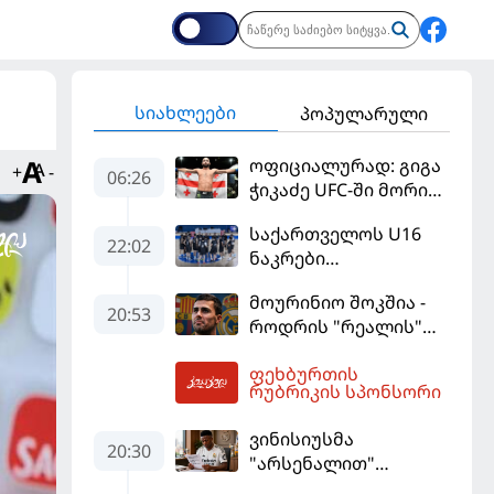
სიახლეები
პოპულარული
ოფიციალურად: გიგა
+
-
06:26
ჭიკაძე UFC-ში მორიგ
ბრძოლას
საქართველოს U16
სექტემბერში
22:02
ნაკრები
გამართავს
ევრობასკეტის
მოურინიო შოკშია -
ფინალურ ეტაპზე – A
20:53
როდრის "რეალის"
დივიზიონში
ლოდინი მობეზრდა
ასპარეზობას იწყებს
ფეხბურთის
და "ბარსელონაში"
06:28
რუბრიკის სპონსორი
გადადის
ვინისიუსმა
20:30
"არსენალით"
დაინტერესება