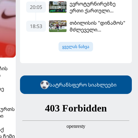
ევროტურნირებზე
გამოიყენა და
20:05
ერთი ქართული
"რეალთან"
გოლი მაინც გავიდა
კონტრაქტი
თბილისის "დინამოს"
მომგებიანად
18:53
მძლეველი
გააგრძელა
"ჟალგირისი" სახლში
"ჰაიდუკთან"
ყველას ნახვა
განადგურდა
ჩის
ო
სატრანსფერო სიახლეები
ზე
ბურთს
ლი
აქ
ს ჩემი