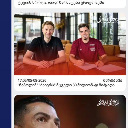
ტყვიის სროლა. დიდი წარმატება ვროცლავში
17:05/05-08-2026
ᲒᲔᲠᲛᲐᲜᲘᲐ
"ნაპოლიმ" "ბაიერს" მცველი 30 მილიონად მიჰყიდა