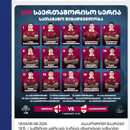
18:04/06-08-2026
ᲐᲡᲐᲙᲝᲑᲠᲘᲕᲘ ᲜᲐᲙᲠᲔᲑᲘ
18 წ. | სამხრეთ აფრიკის სერიას ინგლისით ვიწყებთ