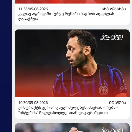
11:38/05-08-2026
ᲡᲮᲕᲐᲓᲐᲡᲮᲕᲐ
კვლავ აფრიკაში - ერვე რენარი ნაცნობ ადგილას
დასაქმდა
10:30/05-08-2026
ᲘᲢᲐᲚᲘᲐ
კონტრაქტს ჯერ არ გაუგრძელებენ, მაგრამ რჩება -
"ინტერმა" ჩალღანოღლუსთან დაკავშირებით
გადაწყვეტილება მიიღო