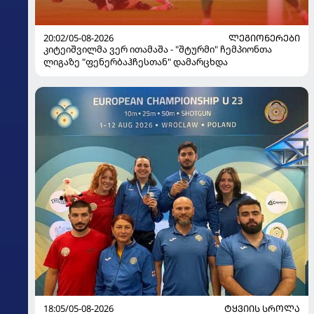
20:02/05-08-2026
ᲚᲔᲒᲘᲝᲜᲔᲠᲔᲑᲘ
კიტეიშვილმა ვერ ითამაშა - "შტურმი" ჩემპიონთა
ლიგაზე "ფენერბაჰჩესთან" დამარცხდა
18:05/05-08-2026
ᲢᲧᲕᲘᲘᲡ ᲡᲠᲝᲚᲐ