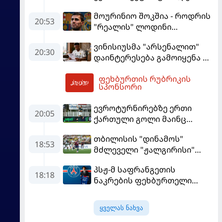
ეტაპზე – A დივიზიონში
მოურინიო შოკშია - როდრის
ასპარეზობას იწყებს
20:53
"რეალის" ლოდინი
მობეზრდა და
ვინისიუსმა "არსენალით"
"ბარსელონაში" გადადის
20:30
დაინტერესება გამოიყენა და
"რეალთან" კონტრაქტი
ფეხბურთის რუბრიკის
მომგებიანად გააგრძელა
04:05
სპონსორი
ევროტურნირებზე ერთი
20:05
ქართული გოლი მაინც
გავიდა
თბილისის "დინამოს"
18:53
მძლეველი "ჟალგირისი"
სახლში "ჰაიდუკთან"
პსჟ-მ საფრანგეთის
განადგურდა
18:18
ნაკრების ფეხბურთელი
დაიმატა
ყველას ნახვა