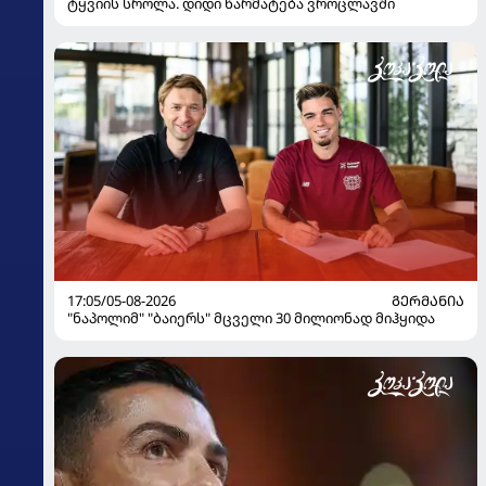
ტყვიის სროლა. დიდი წარმატება ვროცლავში
17:05/05-08-2026
ᲒᲔᲠᲛᲐᲜᲘᲐ
"ნაპოლიმ" "ბაიერს" მცველი 30 მილიონად მიჰყიდა