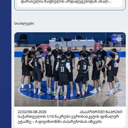
დარასელია ზაფხულის არდადეგებიდან ახალ
კადრებს აზიარებს
სიახლეები
22:02/06-08-2026
ᲐᲡᲐᲙᲝᲑᲠᲘᲕᲘ ᲜᲐᲙᲠᲔᲑᲘ
საქართველოს U16 ნაკრები ევრობასკეტის ფინალურ
ეტაპზე – A დივიზიონში ასპარეზობას იწყებს