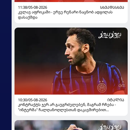
11:38/05-08-2026
ᲡᲮᲕᲐᲓᲐᲡᲮᲕᲐ
კვლავ აფრიკაში - ერვე რენარი ნაცნობ ადგილას
დასაქმდა
10:30/05-08-2026
ᲘᲢᲐᲚᲘᲐ
კონტრაქტს ჯერ არ გაუგრძელებენ, მაგრამ რჩება -
"ინტერმა" ჩალღანოღლუსთან დაკავშირებით
გადაწყვეტილება მიიღო