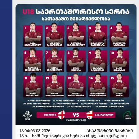
18:04/06-08-2026
ᲐᲡᲐᲙᲝᲑᲠᲘᲕᲘ ᲜᲐᲙᲠᲔᲑᲘ
18 წ. | სამხრეთ აფრიკის სერიას ინგლისით ვიწყებთ