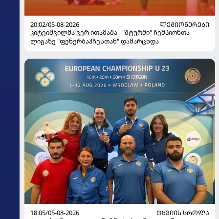
20:02/05-08-2026
ᲚᲔᲒᲘᲝᲜᲔᲠᲔᲑᲘ
კიტეიშვილმა ვერ ითამაშა - "შტურმი" ჩემპიონთა
ლიგაზე "ფენერბაჰჩესთან" დამარცხდა
18:05/05-08-2026
ᲢᲧᲕᲘᲘᲡ ᲡᲠᲝᲚᲐ