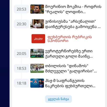
ეტაპზე – A დივიზიონში
მოურინიო შოკშია - როდრის
ასპარეზობას იწყებს
20:53
"რეალის" ლოდინი
მობეზრდა და
ვინისიუსმა "არსენალით"
"ბარსელონაში" გადადის
20:30
დაინტერესება გამოიყენა და
"რეალთან" კონტრაქტი
ფეხბურთის რუბრიკის
მომგებიანად გააგრძელა
06:13
სპონსორი
ევროტურნირებზე ერთი
20:05
ქართული გოლი მაინც
გავიდა
თბილისის "დინამოს"
18:53
მძლეველი "ჟალგირისი"
სახლში "ჰაიდუკთან"
პსჟ-მ საფრანგეთის
განადგურდა
18:18
ნაკრების ფეხბურთელი
დაიმატა
ყველას ნახვა