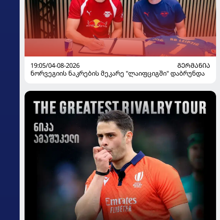
19:05/04-08-2026
ᲒᲔᲠᲛᲐᲜᲘᲐ
ნორვეგიის ნაკრების მეკარე "ლაიფციგში" დაბრუნდა