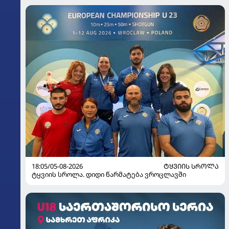
18:05/05-08-2026
ᲢᲧᲕᲘᲘᲡ ᲡᲠᲝᲚᲐ
ტყვიის სროლა. დიდი წარმატება ვროცლავში