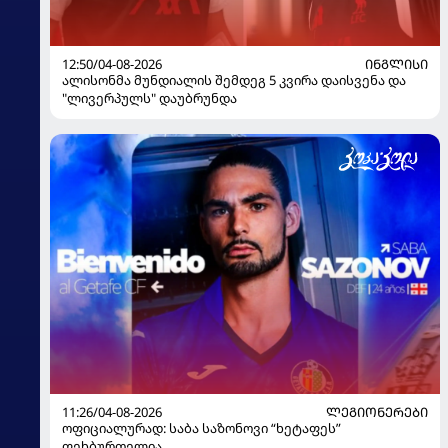
12:50/04-08-2026
ᲘᲜᲒᲚᲘᲡᲘ
ალისონმა მუნდიალის შემდეგ 5 კვირა დაისვენა და
"ლივერპულს" დაუბრუნდა
11:26/04-08-2026
ᲚᲔᲒᲘᲝᲜᲔᲠᲔᲑᲘ
ოფიციალურად: საბა საზონოვი “ხეტაფეს”
ფეხბურთელია