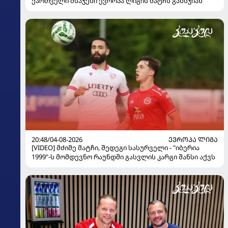
ქართველი მსაჯები ევროპა ლიგის მატჩს განსჯიან
20:48/04-08-2026
ᲔᲕᲠᲝᲞᲐ ᲚᲘᲒᲐ
[VIDEO] მძიმე მატჩი, შედეგი სასურველი - "იბერია
1999"-ს მომდევნო რაუნდში გასვლის კარგი შანსი აქვს