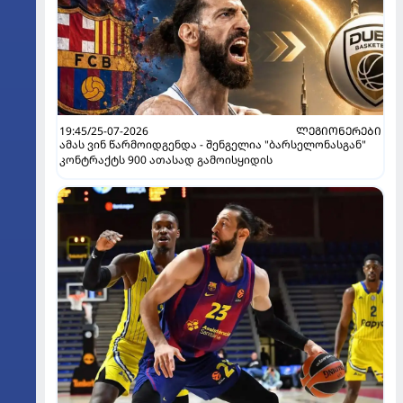
19:45/25-07-2026
ᲚᲔᲒᲘᲝᲜᲔᲠᲔᲑᲘ
ამას ვინ წარმოიდგენდა - შენგელია "ბარსელონასგან"
კონტრაქტს 900 ათასად გამოისყიდის