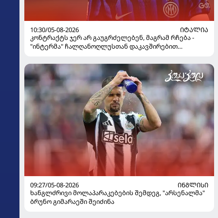
10:30/05-08-2026
ᲘᲢᲐᲚᲘᲐ
კონტრაქტს ჯერ არ გაუგრძელებენ, მაგრამ რჩება -
"ინტერმა" ჩალღანოღლუსთან დაკავშირებით
გადაწყვეტილება მიიღო
09:27/05-08-2026
ᲘᲜᲒᲚᲘᲡᲘ
ხანგლძრივი მოლაპარაკებების შემდეგ, "არსენალმა"
ბრუნო გიმარაეში შეიძინა