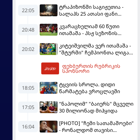
ტრაპიზონში საგიჟეთია -
22:05
სალაჰს 25 ათასი ფანი
დახვდა
კვარაცხელიამ 60 წუთი
20:48
ითამაშა - პსჟ სეზონის
პირველ მატჩში
კიტეიშვილმა ვერ ითამაშა -
"მალიორკასთან"
20:02
"შტურმი" ჩემპიონთა ლიგაზე
დამარცხდა
"ფენერბაჰჩესთან"
ფეხბურთის რუბრიკის
დამარცხდა
02:46
სპონსორი
ტყვიის სროლა. დიდი
18:05
წარმატება ვროცლავში
"ნაპოლიმ" "ბაიერს" მცველი
17:05
30 მილიონად მიჰყიდა
[PHOTO] "ჩემი სათამაშოები"
16:04
- რონალდომ თავისი
ძვირფასი ავტოპარკი აჩვენა