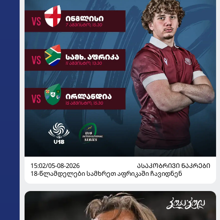
15:02/05-08-2026
ᲐᲡᲐᲙᲝᲑᲠᲘᲕᲘ ᲜᲐᲙᲠᲔᲑᲘ
18-წლამდელები სამხრეთ აფრიკაში ჩავიდნენ