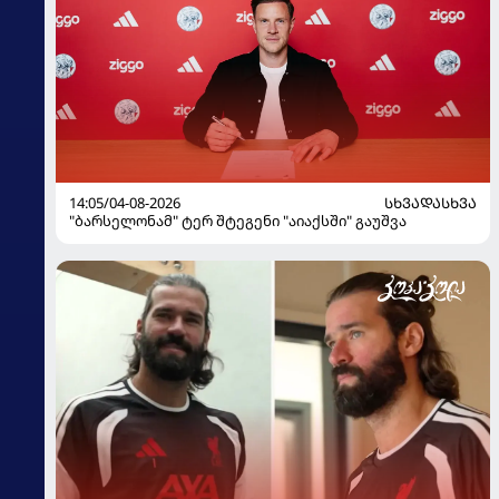
14:05/04-08-2026
ᲡᲮᲕᲐᲓᲐᲡᲮᲕᲐ
"ბარსელონამ" ტერ შტეგენი "აიაქსში" გაუშვა