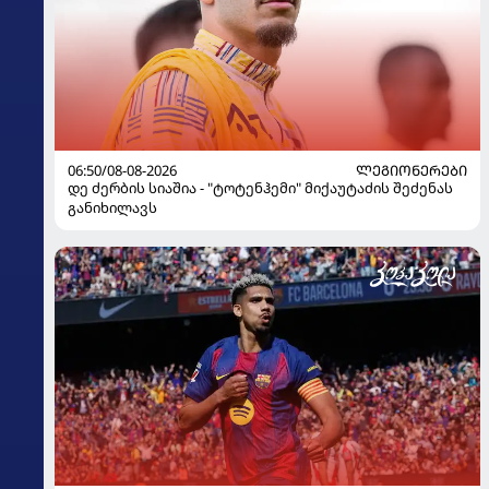
06:50/08-08-2026
ᲚᲔᲒᲘᲝᲜᲔᲠᲔᲑᲘ
დე ძერბის სიაშია - "ტოტენჰემი" მიქაუტაძის შეძენას
განიხილავს