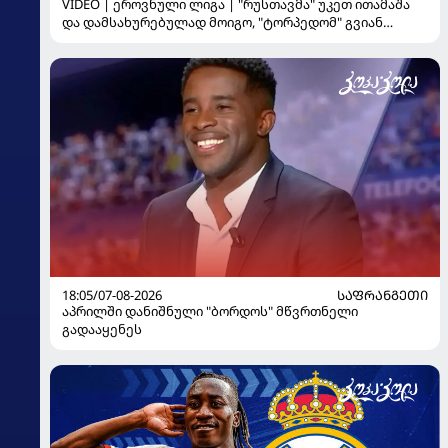
VIDEO | ეროვნული ლიგა | "რუსთავმა" უკეთ ითამაშა
და დამსახურებულად მოიგო, "ტორპედომ" გვიან
გაიღვიძა...
18:05/07-08-2026
ᲡᲐᲤᲠᲐᲜᲒᲔᲗᲘ
აპრილში დანიშნული "ბორდოს" მწვრთნელი
გადააყენეს