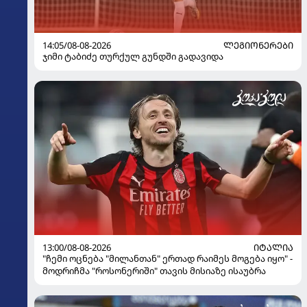
14:05/08-08-2026
ᲚᲔᲒᲘᲝᲜᲔᲠᲔᲑᲘ
ჯიმი ტაბიძე თურქულ გუნდში გადავიდა
13:00/08-08-2026
ᲘᲢᲐᲚᲘᲐ
"ჩემი ოცნება "მილანთან" ერთად რაიმეს მოგება იყო" -
მოდრიჩმა "როსონერიში" თავის მისიაზე ისაუბრა