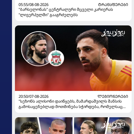
05:55/08-08-2026
ᲢᲠᲐᲜᲡᲤᲔᲠᲔᲑᲘ
"ბარსელონას" ცენტრალური მცველი კარიერას
"ლივერპულში" გააგრძელებს
20:50/07-08-2026
ᲚᲔᲒᲘᲝᲜᲔᲠᲔᲑᲘ
"სეზონს ალისონი დაიწყებს, მამარდაშვილს შანსის
გამოსაყენებლად მოთმინება სჭირდება, რომელსაც
100%-ით მიიღებს" - განაცხადა "ლივერპულის"
ყოფილმა მეკარემ