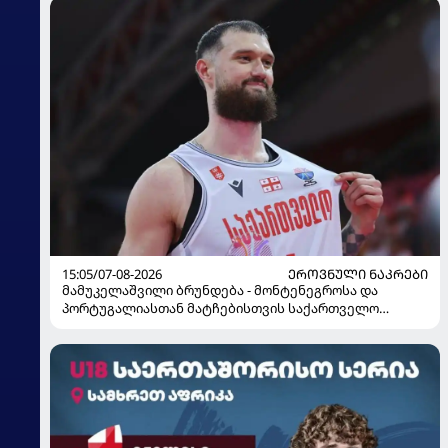
15:05/07-08-2026
ᲔᲠᲝᲕᲜᲣᲚᲘ ᲜᲐᲙᲠᲔᲑᲘ
მამუკელაშვილი ბრუნდება - მონტენეგროსა და
პორტუგალიასთან მატჩებისთვის საქართველო
მზადებას 15 კალათბურთელით იწყებს