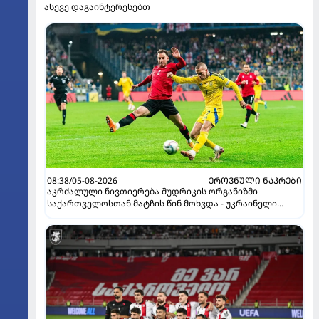
ასევე დაგაინტერესებთ
08:38/05-08-2026
ᲔᲠᲝᲕᲜᲣᲚᲘ ᲜᲐᲙᲠᲔᲑᲘ
აკრძალული ნივთიერება მუდრიკის ორგანიზმი
საქართველოსთან მატჩის წინ მოხვდა - უკრაინელი
ჟურნალისტი ფეხბურთელის დისკვალიფიკაციაზე
ინფორმაციას ავრცელებს