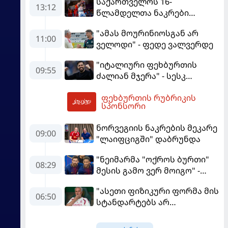
საქართველოს 16-
13:12
წლამდელთა ნაკრები
ევრობასკეტზე ესპანეთთან
"ამას მოურინიოსგან არ
დამარცხდა
11:00
ველოდი" - ფედე ვალვერდე
"იტალიური ფეხბურთის
09:55
ძალიან მჯერა" - სესკ
ფაბრეგასი
ფეხბურთის რუბრიკის
13:15
სპონსორი
ნორვეგიის ნაკრების მეკარე
09:00
"ლაიფციგში" დაბრუნდა
"ნეიმარმა "ოქროს ბურთი"
08:29
მესის გამო ვერ მოიგო" -
ბრაზილიელის ყოფილი
"ასეთი ფიზიკური ფორმა მის
აგენტი
06:50
სტანდარტებს არ
შეეფერება" - მოურინიომ
"რეალის" ახალწვეული