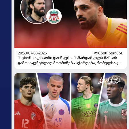
20:50/07-08-2026
ᲚᲔᲒᲘᲝᲜᲔᲠᲔᲑᲘ
"სეზონს ალისონი დაიწყებს, მამარდაშვილს შანსის
გამოსაყენებლად მოთმინება სჭირდება, რომელსაც
100%-ით მიიღებს" - განაცხადა "ლივერპულის"
ყოფილმა მეკარემ