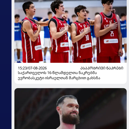
15:23/07-08-2026
ᲐᲡᲐᲙᲝᲑᲠᲘᲕᲘ ᲜᲐᲙᲠᲔᲑᲘ
საქართველოს 16-წლამდელთა ნაკრებმა
ევრობასკეტი ისრაელთან მარცხით გახსნა