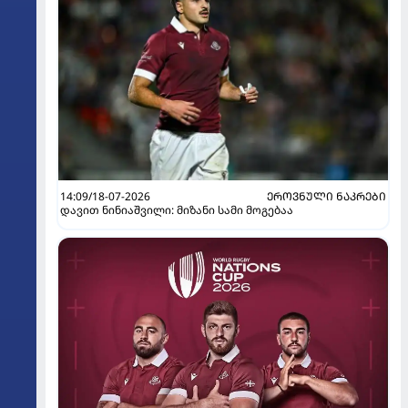
14:09/18-07-2026
ᲔᲠᲝᲕᲜᲣᲚᲘ ᲜᲐᲙᲠᲔᲑᲘ
დავით ნინიაშვილი: მიზანი სამი მოგებაა