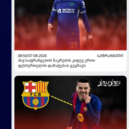
08:50/07-08-2026
ᲡᲐᲤᲠᲐᲜᲒᲔᲗᲘ
პსჟ საფრანგეთის ნაკრების კიდევ ერთი
ფეხბურთელის დამატებას გეგმავს