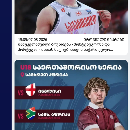
15:05/07-08-2026
ᲔᲠᲝᲕᲜᲣᲚᲘ ᲜᲐᲙᲠᲔᲑᲘ
მამუკელაშვილი ბრუნდება - მონტენეგროსა და
პორტუგალიასთან მატჩებისთვის საქართველო
მზადებას 15 კალათბურთელით იწყებს