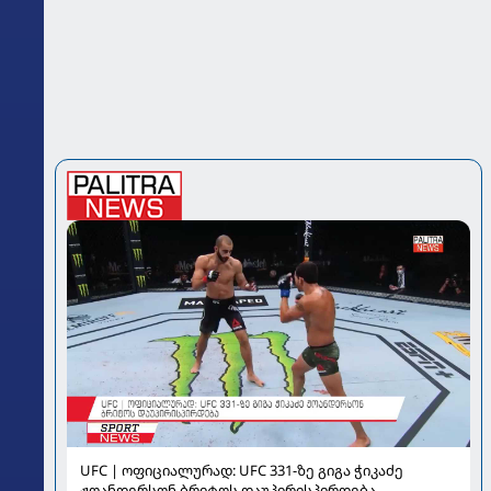
UFC | ოფიციალურად: UFC 331-ზე გიგა ჭიკაძე
ჟოანდერსონ ბრიტოს დაუპირისპირდება