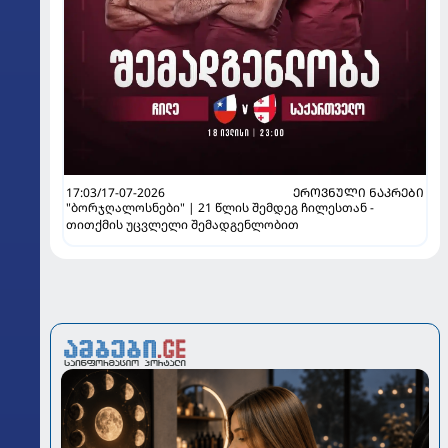
17:03/17-07-2026
ᲔᲠᲝᲕᲜᲣᲚᲘ ᲜᲐᲙᲠᲔᲑᲘ
"ბორჯღალოსნები" | 21 წლის შემდეგ ჩილესთან -
თითქმის უცვლელი შემადგენლობით