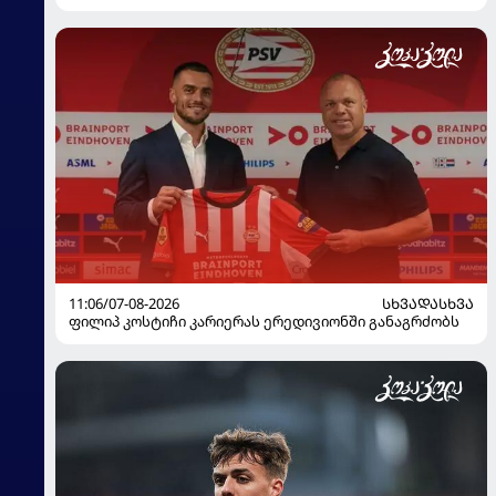
11:06/07-08-2026
ᲡᲮᲕᲐᲓᲐᲡᲮᲕᲐ
ფილიპ კოსტიჩი კარიერას ერედივიონში განაგრძობს