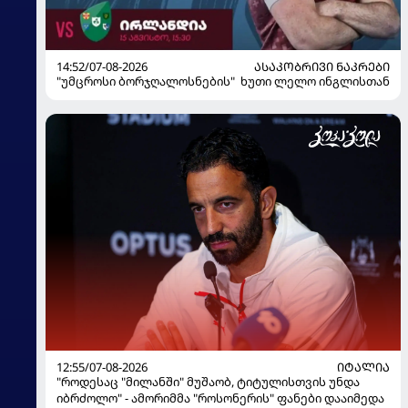
14:52/07-08-2026
ᲐᲡᲐᲙᲝᲑᲠᲘᲕᲘ ᲜᲐᲙᲠᲔᲑᲘ
"უმცროსი ბორჯღალოსნების" ხუთი ლელო ინგლისთან
12:55/07-08-2026
ᲘᲢᲐᲚᲘᲐ
"როდესაც "მილანში" მუშაობ, ტიტულისთვის უნდა
იბრძოლო" - ამორიმმა "როსონერის" ფანები დააიმედა