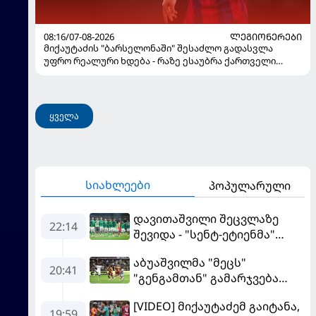
08:16/07-08-2026
ᲚᲔᲒᲘᲝᲜᲔᲠᲔᲑᲘ
მიქაუტაძის "ბარსელონაში" შესაძლო გადასვლა
უფრო რეალური ხდება - რაზე ესაუბრა ქართველი
კატალონიელთა მთავარ მწვრთნელს
ყველა
სიახლეები
პოპულარული
დავითაშვილი შეცვლაზე
22:14
შევიდა - "სენტ-ეტიენმა"
"სოშოს" მოუგო
აბუაშვილმა "მეცს"
20:41
"გენგამთან" გამარჯვება
მოუპოვა
[VIDEO] მიქაუტაძემ გაიტანა,
19:59