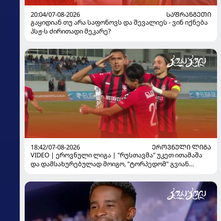
20:04/07-08-2026
ᲡᲐᲤᲠᲐᲜᲒᲔᲗᲘ
გაყიდიან თუ არა საფონოვს და შევალიეს - ვინ იქნება
პსჟ-ს ძირითადი მეკარე?
18:42/07-08-2026
ᲔᲠᲝᲕᲜᲣᲚᲘ ᲚᲘᲒᲐ
VIDEO | ეროვნული ლიგა | "რუსთავმა" უკეთ ითამაშა
და დამსახურებულად მოიგო, "ტორპედომ" გვიან
გაიღვიძა...