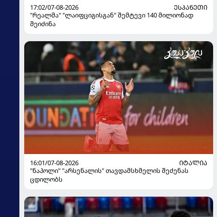
17:02/07-08-2026
ᲔᲡᲞᲐᲜᲔᲗᲘ
"რეალმა" "ლაიფციგისგან" შემტევი 140 მილიონად
შეიძინა
16:01/07-08-2026
ᲘᲢᲐᲚᲘᲐ
"ნაპოლი" "არსენალის" თავდამსხმელის შეძენას
ცდილობს