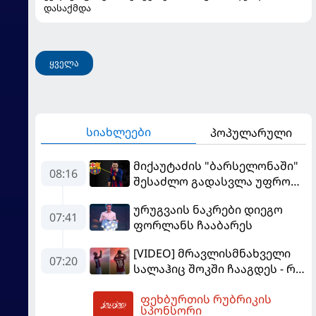
დასაქმდა
ყველა
სიახლეები
პოპულარული
მიქაუტაძის "ბარსელონაში"
08:16
შესაძლო გადასვლა უფრო
რეალური ხდება - რაზე
ურუგვაის ნაკრები დიეგო
ესაუბრა ქართველი
07:41
ფორლანს ჩააბარეს
კატალონიელთა მთავარ
მწვრთნელს
[VIDEO] მრავლისმნახველი
07:20
სალაჰიც შოკში ჩააგდეს - რა
ხდებოდა ტრაბზონში
ფეხბურთის რუბრიკის
ეგვიპტელი ფეხბურთელის
08:52
სპონსორი
წარდგენისას