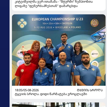
კიტეიშვილმა ვერ ითამაშა - "შტურმი" ჩემპიონთა
ლიგაზე "ფენერბაჰჩესთან" დამარცხდა
18:05/05-08-2026
ᲢᲧᲕᲘᲘᲡ ᲡᲠᲝᲚᲐ
ტყვიის სროლა. დიდი წარმატება ვროცლავში