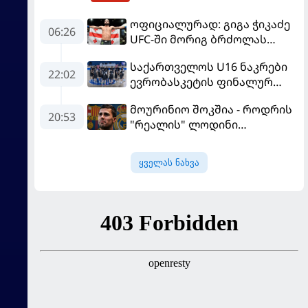
ოფიციალურად: გიგა ჭიკაძე
06:26
UFC-ში მორიგ ბრძოლას
სექტემბერში გამართავს
საქართველოს U16 ნაკრები
22:02
ევრობასკეტის ფინალურ
ეტაპზე – A დივიზიონში
მოურინიო შოკშია - როდრის
ასპარეზობას იწყებს
20:53
"რეალის" ლოდინი
მობეზრდა და
"ბარსელონაში" გადადის
ყველას ნახვა