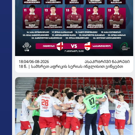
18:04/06-08-2026
ᲐᲡᲐᲙᲝᲑᲠᲘᲕᲘ ᲜᲐᲙᲠᲔᲑᲘ
18 წ. | სამხრეთ აფრიკის სერიას ინგლისით ვიწყებთ