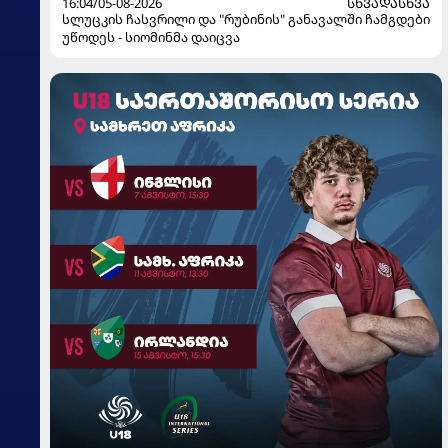
16:04/05-08-2026
ᲡᲮᲕᲐᲓᲐᲡᲮᲕᲐ
სლუცკის ჩასვრილი და "რუბინის" განავალში ჩამგდები
უწოდეს - სიომინმა დაიცვა