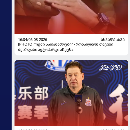
16:04/05-08-2026
ᲡᲮᲕᲐᲓᲐᲡᲮᲕᲐ
[PHOTO] "ჩემი სათამაშოები" - რონალდომ თავისი
ძვირფასი ავტოპარკი აჩვენა