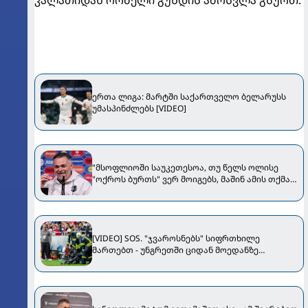
კალათიდან რომელი გუნდის ამოსვლა გსურთ:
ერთა ლიგა: მარტში საქართველო ბელარუსს
უმასპინძლებს [VIDEO]
"მსოფლიოში საუკეთესოა, თუ წელს ოლისე
"ოქროს ბურთს" ვერ მოიგებს, მაშინ ამის თქმა
შეგვეძლება" - სანიოლი Bild-ს ესაუბრა
[VIDEO] SOS. "ჯვაროსნებს" სიფრთხილე
მართებთ - უნგრეთში ციდან მოედანზე
კამერები ცვივა