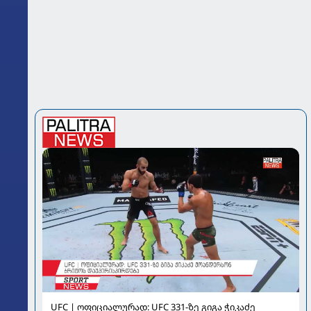
UFC | ოფიციალურად: UFC 331-ზე გიგა ჭიკაძე