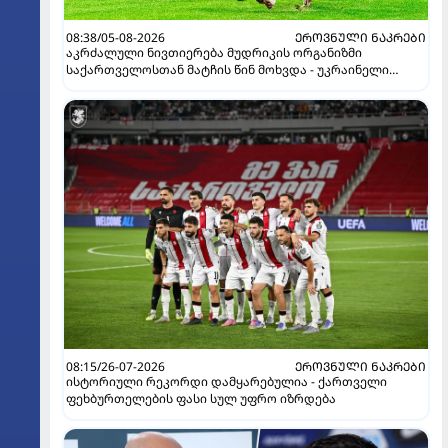
08:38/05-08-2026
ᲔᲠᲝᲕᲜᲣᲚᲘ ᲜᲐᲙᲠᲔᲑᲘ
აკრძალული ნივთიერება მუდრიკის ორგანიზმი
საქართველოსთან მატჩის წინ მოხვდა - უკრაინელი
ჟურნალისტი ფეხბურთელის დისკვალიფიკაციაზე
ინფორმაციას ავრცელებს
08:15/26-07-2026
ᲔᲠᲝᲕᲜᲣᲚᲘ ᲜᲐᲙᲠᲔᲑᲘ
ისტორიული რეკორდი დამყარებულია - ქართველი
ფეხბურთელების ფასი სულ უფრო იზრდება