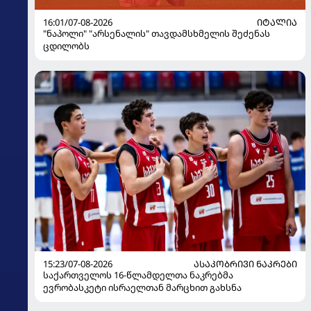
16:01/07-08-2026
ᲘᲢᲐᲚᲘᲐ
"ნაპოლი" "არსენალის" თავდამსხმელის შეძენას
ცდილობს
15:23/07-08-2026
ᲐᲡᲐᲙᲝᲑᲠᲘᲕᲘ ᲜᲐᲙᲠᲔᲑᲘ
საქართველოს 16-წლამდელთა ნაკრებმა
ევრობასკეტი ისრაელთან მარცხით გახსნა