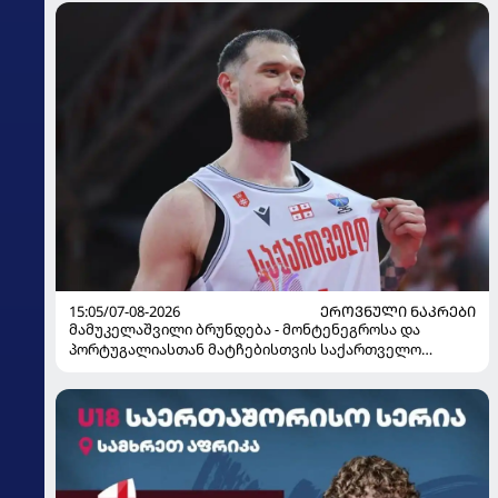
15:05/07-08-2026
ᲔᲠᲝᲕᲜᲣᲚᲘ ᲜᲐᲙᲠᲔᲑᲘ
მამუკელაშვილი ბრუნდება - მონტენეგროსა და
პორტუგალიასთან მატჩებისთვის საქართველო
მზადებას 15 კალათბურთელით იწყებს