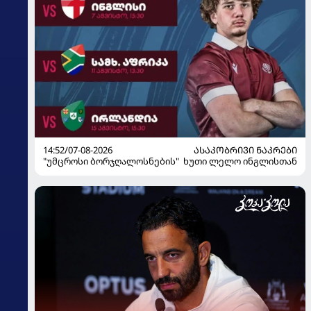
14:52/07-08-2026
ᲐᲡᲐᲙᲝᲑᲠᲘᲕᲘ ᲜᲐᲙᲠᲔᲑᲘ
"უმცროსი ბორჯღალოსნების" ხუთი ლელო ინგლისთან