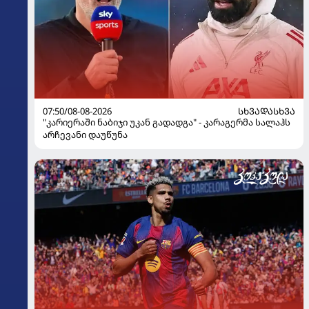
07:50/08-08-2026
ᲡᲮᲕᲐᲓᲐᲡᲮᲕᲐ
"კარიერაში ნაბიჯი უკან გადადგა" - კარაგერმა სალაჰს
არჩევანი დაუწუნა