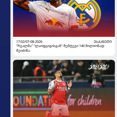
17:02/07-08-2026
ᲔᲡᲞᲐᲜᲔᲗᲘ
"რეალმა" "ლაიფციგისგან" შემტევი 140 მილიონად
შეიძინა