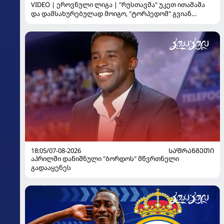
VIDEO | ეროვნული ლიგა | "რუსთავმა" უკეთ ითამაშა
და დამსახურებულად მოიგო, "ტორპედომ" გვიან
გაიღვიძა...
18:05/07-08-2026
ᲡᲐᲤᲠᲐᲜᲒᲔᲗᲘ
აპრილში დანიშნული "ბორდოს" მწვრთნელი
გადააყენეს