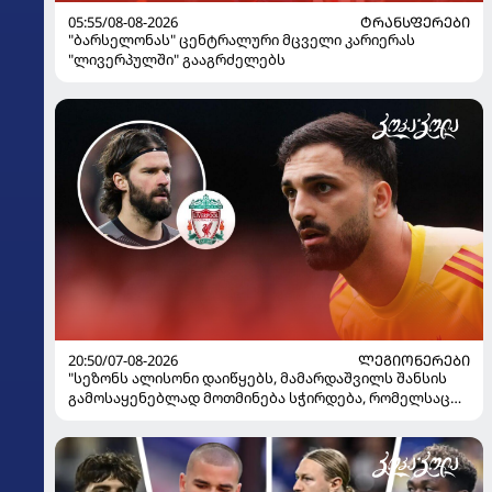
05:55/08-08-2026
ᲢᲠᲐᲜᲡᲤᲔᲠᲔᲑᲘ
"ბარსელონას" ცენტრალური მცველი კარიერას
"ლივერპულში" გააგრძელებს
20:50/07-08-2026
ᲚᲔᲒᲘᲝᲜᲔᲠᲔᲑᲘ
"სეზონს ალისონი დაიწყებს, მამარდაშვილს შანსის
გამოსაყენებლად მოთმინება სჭირდება, რომელსაც
100%-ით მიიღებს" - განაცხადა "ლივერპულის"
ყოფილმა მეკარემ