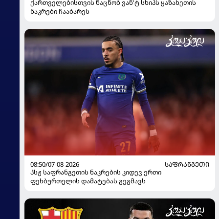
ქართველებისთვის ნაცნობ ვან'ტ სხიპს ყაზახეთის
ნაკრები ჩააბარეს
08:50/07-08-2026
ᲡᲐᲤᲠᲐᲜᲒᲔᲗᲘ
პსჟ საფრანგეთის ნაკრების კიდევ ერთი
ფეხბურთელის დამატებას გეგმავს