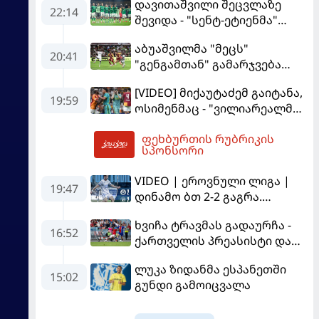
დავითაშვილი შეცვლაზე
22:14
შევიდა - "სენტ-ეტიენმა"
"სოშოს" მოუგო
აბუაშვილმა "მეცს"
20:41
"გენგამთან" გამარჯვება
მოუპოვა
[VIDEO] მიქაუტაძემ გაიტანა,
19:59
ოსიმენმაც - "ვილიარეალმა"
სტამბოლში
ფეხბურთის რუბრიკის
"გალათასარაის" მოუგო
03:14
სპონსორი
VIDEO | ეროვნული ლიგა |
19:47
დინამო ბთ 2-2 გაგრა.
გამოსყიდული "დანაშაული"
ხვიჩა ტრავმას გადაურჩა -
16:52
ქართველის პრეასისტი და
პსჟ-ს ფრე "მანჩესტერ
ლუკა ზიდანმა ესპანეთში
იუნაიტედთან"
15:02
გუნდი გამოიცვალა