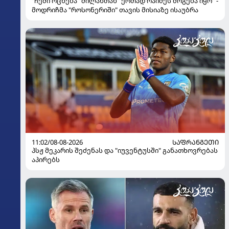
"ჩემი ოცნება "მილანთან" ერთად რაიმეს მოგება იყო" -
მოდრიჩმა "როსონერიში" თავის მისიაზე ისაუბრა
11:02/08-08-2026
ᲡᲐᲤᲠᲐᲜᲒᲔᲗᲘ
პსჟ მეკარის შეძენას და "იუვენტუსში" განათხოვრებას
აპირებს