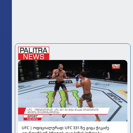
UFC | ოფიციალურად: UFC 331-ზე გიგა ჭიკაძე