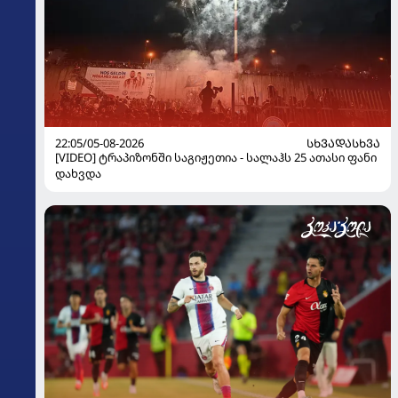
22:05/05-08-2026
ᲡᲮᲕᲐᲓᲐᲡᲮᲕᲐ
[VIDEO] ტრაპიზონში საგიჟეთია - სალაჰს 25 ათასი ფანი
დახვდა