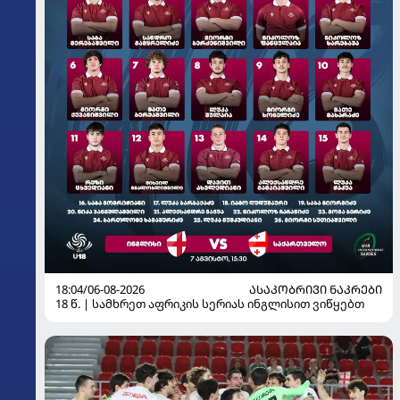
18:04/06-08-2026
ᲐᲡᲐᲙᲝᲑᲠᲘᲕᲘ ᲜᲐᲙᲠᲔᲑᲘ
18 წ. | სამხრეთ აფრიკის სერიას ინგლისით ვიწყებთ