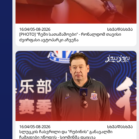
16:04/05-08-2026
ᲡᲮᲕᲐᲓᲐᲡᲮᲕᲐ
[PHOTO] "ჩემი სათამაშოები" - რონალდომ თავისი
ძვირფასი ავტოპარკი აჩვენა
16:04/05-08-2026
ᲡᲮᲕᲐᲓᲐᲡᲮᲕᲐ
სლუცკის ჩასვრილი და "რუბინის" განავალში
ჩამგდები უწოდეს - სიომინმა დაიცვა