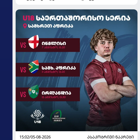
15:02/05-08-2026
ᲐᲡᲐᲙᲝᲑᲠᲘᲕᲘ ᲜᲐᲙᲠᲔᲑᲘ