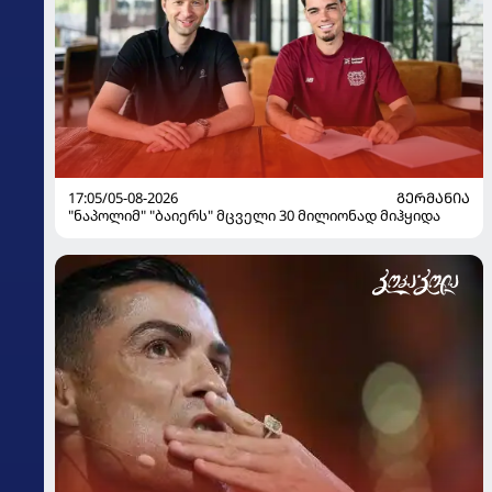
17:05/05-08-2026
ᲒᲔᲠᲛᲐᲜᲘᲐ
"ნაპოლიმ" "ბაიერს" მცველი 30 მილიონად მიჰყიდა