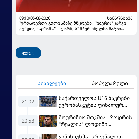
09:10/05-08-2026
ᲡᲮᲕᲐᲓᲐᲡᲮᲕᲐ
"ერთადერთი, გული ამაზე მწყდება... "იბერია" კარგი
გუნდია, მაგრამ..." - "ლარნეს" მწვრთნელმა მატჩი
შეაფასა და თბილისში თავდაჯერებული გუნდი
მოჰყავს
ყველა
სიახლეები
პოპულარული
საქართველოს U16 ნაკრები
21:02
ევრობასკეტის ფინალურ
ეტაპზე – A დივიზიონში
მოურინიო შოკშია - როდრის
ასპარეზობას იწყებს
20:53
"რეალის" ლოდინი
მობეზრდა და
ვინისიუსმა "არსენალით"
"ბარსელონაში" გადადის