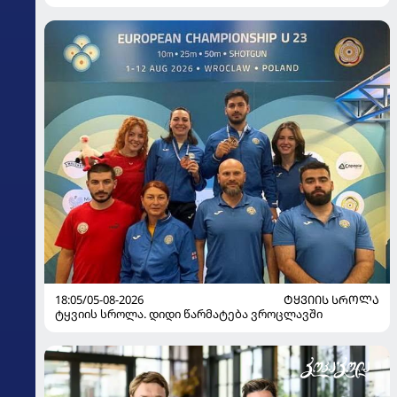
18:05/05-08-2026
ᲢᲧᲕᲘᲘᲡ ᲡᲠᲝᲚᲐ
ტყვიის სროლა. დიდი წარმატება ვროცლავში