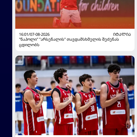
16:01/07-08-2026
ᲘᲢᲐᲚᲘᲐ
"ნაპოლი" "არსენალის" თავდამსხმელის შეძენას
ცდილობს