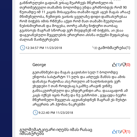
განწირულები გადიან ვისაც შეარჩევს მწვრთნელი ის
თერთმეტეული თამაშის ბოლომდე უნდა გრძნობდეს რომ 90
წუთამდე იმ 11 კაცის მისაყვანია თამაში იგებ აგებ მაგას არააქ
მნიშვნელობა, ჩემთვის ვაისის ყველაზე დიდი დამსახურებაა
რომ ბიჭებს იმის რწმენა აქვთ რომ მათ თამაში შეუძლიათ
ნებისმიერთან და მოგება, თორე ამაზე ნიჭიერი თაობაც
გვახსოვს მაგრამ სწორად ვერ მიუდგნენ იმ ბიჭებს, აი ესაა
დაგვიანებული შეცვლების ერთერთი ახსნა თქვენი შეფასებაც
ძალიან მაინტერესებს
გამოხმაურება
(1)
12:34:57 PM 11/23/2018
George
(1)
/
(0)
გეთანხმები და მაგას გავიძახი სულ !! ბოლომდე
ენდობა სასტარტო 11-ულს და აძლევს შანსს და ამის
დანახვა რატომაა ასე რთული ამ ხალხისთვის ვერ
ვხვდები !! თან როდესაც სკამზე არავინ ვინმე
განსაკუთრებული და უნდერკინდი არა. დაააცადონ ამ
კაცს იქნებ იცის რამე და ნუ ვახჩობთ , გვყავდა ბევრი
მწვრთნელი შეცვლას აგვიანებდნენ მაგრამ ეს მუხტი
არცერთს არ ჰქონია ნაკრებში
9:22:40 PM 11/23/2018
გულშემატკივარი იღებს იმას რასაც
(1)
/
(1)
იმსახურებს