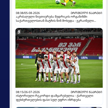
08:38/05-08-2026
ᲔᲠᲝᲕᲜᲣᲚᲘ ᲜᲐᲙᲠᲔᲑᲘ
აკრძალული ნივთიერება მუდრიკის ორგანიზმი
საქართველოსთან მატჩის წინ მოხვდა - უკრაინელი
ჟურნალისტი ფეხბურთელის დისკვალიფიკაციაზე
ინფორმაციას ავრცელებს
08:15/26-07-2026
ᲔᲠᲝᲕᲜᲣᲚᲘ ᲜᲐᲙᲠᲔᲑᲘ
ისტორიული რეკორდი დამყარებულია - ქართველი
ფეხბურთელების ფასი სულ უფრო იზრდება