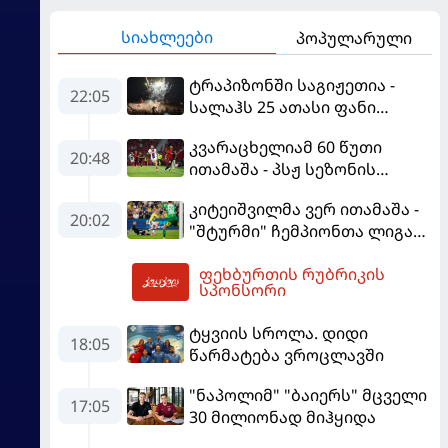
სიახლეები
პოპულარული
ტრაპიზონში საგიჟეთია -
22:05
სალაჰს 25 ათასი ფანი
დახვდა
კვარაცხელიამ 60 წუთი
20:48
ითამაშა - პსჟ სეზონის
პირველ მატჩში
კიტეიშვილმა ვერ ითამაშა -
"მალიორკასთან"
20:02
"შტურმი" ჩემპიონთა ლიგაზე
დამარცხდა
"ფენერბაჰჩესთან"
ფეხბურთის რუბრიკის
დამარცხდა
05:12
სპონსორი
ტყვიის სროლა. დიდი
18:05
წარმატება ვროცლავში
"ნაპოლიმ" "ბაიერს" მცველი
17:05
30 მილიონად მიჰყიდა