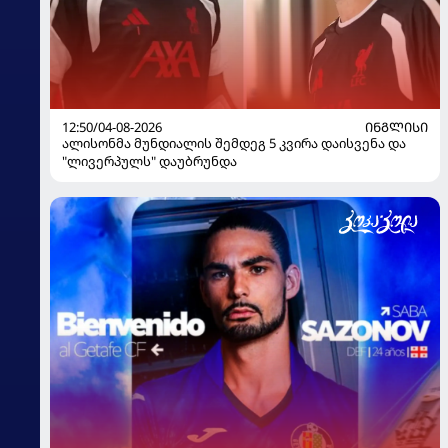
12:50/04-08-2026
ᲘᲜᲒᲚᲘᲡᲘ
ალისონმა მუნდიალის შემდეგ 5 კვირა დაისვენა და
"ლივერპულს" დაუბრუნდა