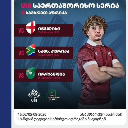
15:02/05-08-2026
ᲐᲡᲐᲙᲝᲑᲠᲘᲕᲘ ᲜᲐᲙᲠᲔᲑᲘ
18-წლამდელები სამხრეთ აფრიკაში ჩავიდნენ