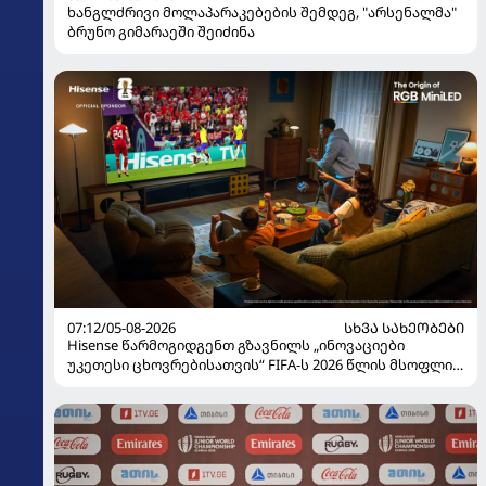
ხანგლძრივი მოლაპარაკებების შემდეგ, "არსენალმა"
ბრუნო გიმარაეში შეიძინა
07:12/05-08-2026
ᲡᲮᲕᲐ ᲡᲐᲮᲔᲝᲑᲔᲑᲘ
Hisense წარმოგიდგენთ გზავნილს „ინოვაციები
უკეთესი ცხოვრებისათვის“ FIFA-ს 2026 წლის მსოფლიო
ჩემპიონატზე