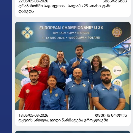
22:05/05-08-2026
ᲡᲮᲕᲐᲓᲐᲡᲮᲕᲐ
ტრაპიზონში საგიჟეთია - სალაჰს 25 ათასი ფანი
დახვდა
18:05/05-08-2026
ᲢᲧᲕᲘᲘᲡ ᲡᲠᲝᲚᲐ
ტყვიის სროლა. დიდი წარმატება ვროცლავში