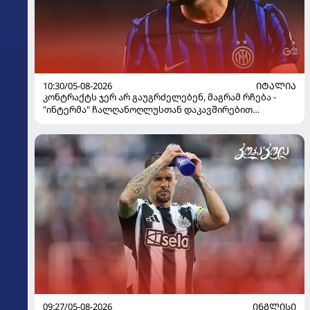
10:30/05-08-2026
ᲘᲢᲐᲚᲘᲐ
კონტრაქტს ჯერ არ გაუგრძელებენ, მაგრამ რჩება -
"ინტერმა" ჩალღანოღლუსთან დაკავშირებით
გადაწყვეტილება მიიღო
09:27/05-08-2026
ᲘᲜᲒᲚᲘᲡᲘ