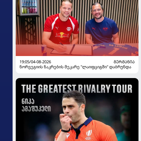
19:05/04-08-2026
ᲒᲔᲠᲛᲐᲜᲘᲐ
ნორვეგიის ნაკრების მეკარე "ლაიფციგში" დაბრუნდა