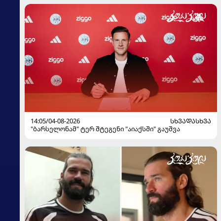
14:05/04-08-2026
ᲡᲮᲕᲐᲓᲐᲡᲮᲕᲐ
"ბარსელონამ" ტერ შტეგენი "აიაქსში" გაუშვა