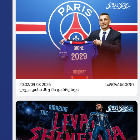
20:02/09-08-2026
ᲡᲐᲤᲠᲐᲜᲒᲔᲗᲘ
ლუკა დინი პსჟ-ში დაბრუნდა