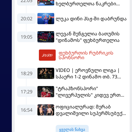
22:05
ხელბურთელთა ნაკრები
Championship I-ში
დაწინაურდა
20:02
ლუკა დინი პსჟ-ში დაბრუნდა
ლევან შენგელია ბათუმის
19:05
"დინამოს" ფეხბურთელია
ფეხბურთის რუბრიკის
06:03
სპონსორი
VIDEO | ეროვნული ლიგა |
18:29
სპაერი 1-2 დინამო თბ. 73
წუთი იწვალა და ორ წუთში
"ტრაპზონსპორი"
დაამთავრა...
17:29
"ლივერპულის" კიდევ ერთ
ფეხბურთელს შეიძენს
ოფიციალურად: მერაბ
16:54
დვალიშვილი სუპერმსუბუქი
წონის ქამრისთვის პიოტრ
იანს დაუპირისპირდება
ყველას ნახვა