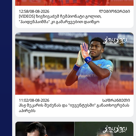
12:58/08-08-2026
ᲚᲔᲒᲘᲝᲜᲔᲠᲔᲑᲘ
[VIDEOS] ზივზივაძემ ჩემპიონატი გოლით,
"ჰაიდენჰაიმმა" კი გამარჯვებით დაიწყო
11:02/08-08-2026
ᲡᲐᲤᲠᲐᲜᲒᲔᲗᲘ
პსჟ მეკარის შეძენას და "იუვენტუსში" განათხოვრებას
აპირებს