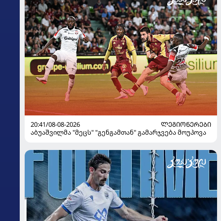
20:41/08-08-2026
ᲚᲔᲒᲘᲝᲜᲔᲠᲔᲑᲘ
აბუაშვილმა "მეცს" "გენგამთან" გამარჯვება მოუპოვა