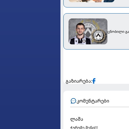
ცნობილი გა
გაზიარება:
კომენტარები
ლაშა
ჭურუმე შენი!!!