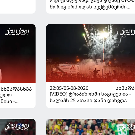
ოფიციალურად: გიგა ჭიკაძე UFC-შ
მორიგ ბრძოლას სექტემბერში
გამართავს
22:05/05-08-2026
ᲡᲮᲕᲐᲓᲐ
ᲡᲮᲕᲐᲓᲐᲡᲮᲕᲐ
[VIDEO] ტრაპიზონში საგიჟეთია -
ეულო
სალაჰს 25 ათასი ფანი დახვდა
მისი -
დაწყდა