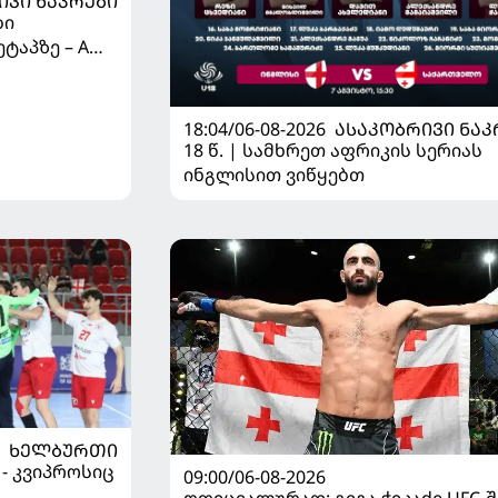
ᲘᲕᲘ ᲜᲐᲙᲠᲔᲑᲘ
ბი
ტაპზე – A
 იწყებს
18:04/06-08-2026
ᲐᲡᲐᲙᲝᲑᲠᲘᲕᲘ ᲜᲐᲙ
18 წ. | სამხრეთ აფრიკის სერიას
ინგლისით ვიწყებთ
ᲮᲔᲚᲑᲣᲠᲗᲘ
 - კვიპროსიც
09:00/06-08-2026