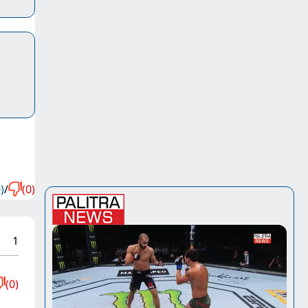
)
/
(0)
1
(0)