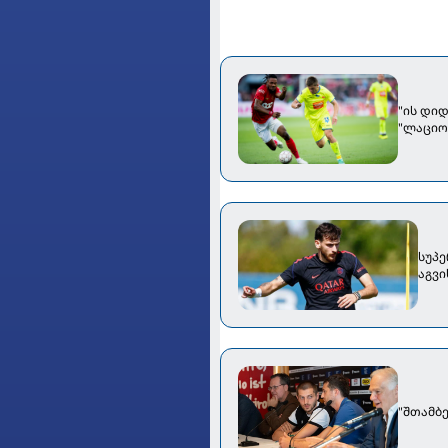
"ის დიდ
"ლაციო
სუპერთასებ
აგვ
"შთამბე