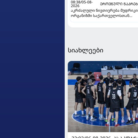
08:38/05-08-
ᲔᲠᲝᲕᲜᲣᲚᲘ ᲜᲐᲙᲠᲔ
2026
აკრძალული ნივთიერება მუდრიკი
ორგანიზმი საქართველოსთან
მატჩის წინ მოხვდა - უკრაინელი
ჟურნალისტი ფეხბურთელის
დისკვალიფიკაციაზე ინფორმაცია
ავრცელებს
სიახლეები