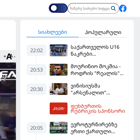
სიახლეები
პოპულარული
საქართველოს U16
22:02
ნაკრები
+
-
ევრობასკეტის
მოურინიო შოკშია -
ფინალურ ეტაპზე – A
20:53
როდრის "რეალის"
დივიზიონში
ლოდინი მობეზრდა
ასპარეზობას იწყებს
ვინისიუსმა
და "ბარსელონაში"
20:30
"არსენალით"
გადადის
დაინტერესება
ფეხბურთის
გამოიყენა და
04:00
რუბრიკის სპონსორი
"რეალთან"
კონტრაქტი
ევროტურნირებზე
მომგებიანად
20:05
ერთი ქართული
გააგრძელა
გოლი მაინც გავიდა