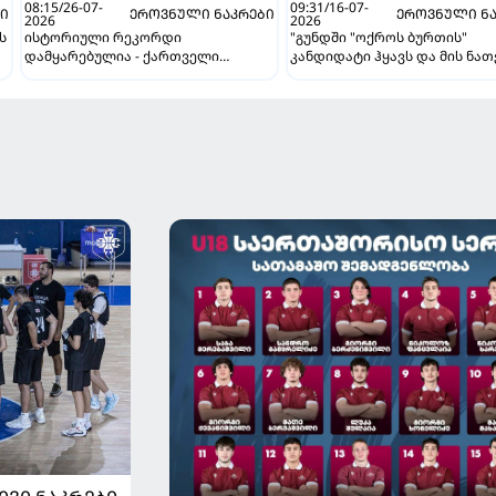
08:15/26-07-
09:31/16-07-
ᲑᲘ
ᲔᲠᲝᲕᲜᲣᲚᲘ ᲜᲐᲙᲠᲔᲑᲘ
ᲔᲠᲝᲕᲜᲣᲚᲘ ᲜᲐ
2026
2026
ს
ისტორიული რეკორდი
"გუნდში "ოქროს ბურთის"
დამყარებულია - ქართველი
კანდიდატი ჰყავს და მის ნათ
ფეხბურთელების ფასი სულ უფრო
ვერ ვიგებ" - ბიძინა ბარათაშ
იზრდება
ოლისეს შესახებ სანიოლის
ს
განცხადებაზე