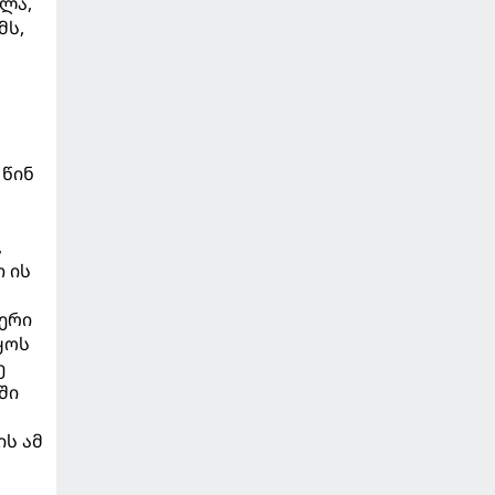
ლა,
მს,
 წინ
,
 ის
ერი
ყოს
ე
ში
ის ამ