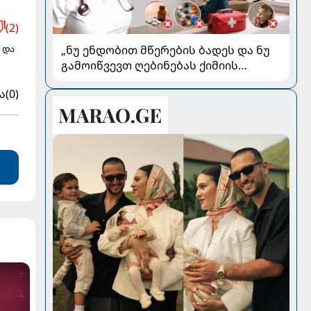
(2)
„ნუ ენდობით მწერების ბადეს და ნუ
 და
გამოიწვევთ ღებინებას ქიმიის
გადაყლაპვისას“ - როგორ ვიხსნათ
ა
(0)
ბავშვი კრიტიკულ სიტუაციაში,
პედიატრ სალომე ახვლედიანის
რჩევები