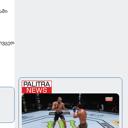
აში
მივცეთ