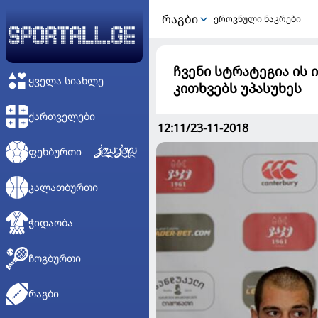
ᲠᲐᲒᲑᲘ
ეროვნული ნაკრები
ჩვენი სტრატეგია ის ი
ᲧᲕᲔᲚᲐ ᲡᲘᲐᲮᲚᲔ
კითხვებს უპასუხეს
ᲥᲐᲠᲗᲕᲔᲚᲔᲑᲘ
12:11/23-11-2018
ᲤᲔᲮᲑᲣᲠᲗᲘ
ᲙᲐᲚᲐᲗᲑᲣᲠᲗᲘ
ᲭᲘᲓᲐᲝᲑᲐ
ᲩᲝᲒᲑᲣᲠᲗᲘ
ᲠᲐᲒᲑᲘ