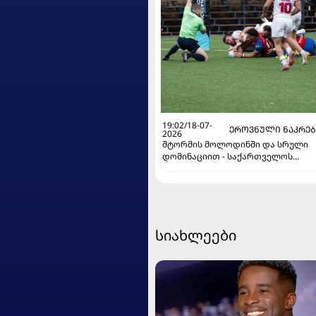
19:02/18-07-
ᲔᲠᲝᲕᲜᲣᲚᲘ ᲜᲐᲙᲠᲔ
2026
შტორმის მოლოდინში და სრული
დომინაციით - საქართველოს
ნაკრებმა ერთა თასზე ჩილესაც
მოუგო
სიახლეები