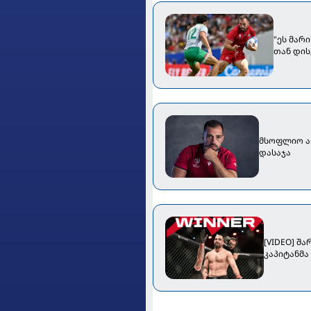
"ეს მარი
თან დის
მსოფლიო ან
დასაჯა
[VIDEO] შ
კაპიტანმა