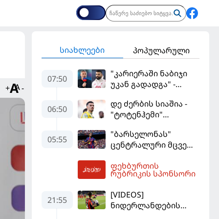
სიახლეები
პოპულარული
"კარიერაში ნაბიჯი
07:50
უკან გადადგა" -
+
-
კარაგერმა სალაჰს
დე ძერბის სიაშია -
არჩევანი დაუწუნა
06:50
"ტოტენჰემი"
მიქაუტაძის შეძენას
"ბარსელონას"
განიხილავს
05:55
ცენტრალური მცველი
კარიერას
ფეხბურთის
"ლივერპულში"
09:07
რუბრიკის სპონსორი
გააგრძელებს
[VIDEOS]
21:55
ნიდერლანდების
ჩემპიონატი