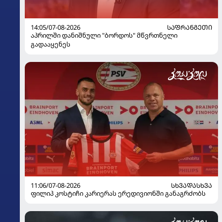
14:05/07-08-2026
ᲡᲐᲤᲠᲐᲜᲒᲔᲗᲘ
აპრილში დანიშნული "ბორდოს" მწვრთნელი
გადააყენეს
11:06/07-08-2026
ᲡᲮᲕᲐᲓᲐᲡᲮᲕᲐ
ფილიპ კოსტიჩი კარიერას ერედივიონში განაგრძობს