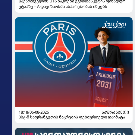
საქართველოს U16 ნაკრები ევრობასკეტის ფინალურ
ეტაპზე – A დივიზიონში ასპარეზობას იწყებს
18:18/06-08-2026
ᲡᲐᲤᲠᲐᲜᲒᲔᲗᲘ
პსჟ-მ საფრანგეთის ნაკრების ფეხბურთელი დაიმატა