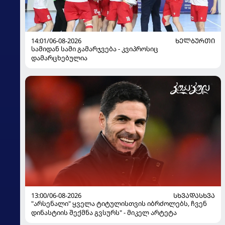
14:01/06-08-2026
ᲮᲔᲚᲑᲣᲠᲗᲘ
სამიდან სამი გამარჯვება - კვიპროსიც
დამარცხებულია
13:00/06-08-2026
ᲡᲮᲕᲐᲓᲐᲡᲮᲕᲐ
"არსენალი" ყველა ტიტულისთვის იბრძოლებს, ჩვენ
დინასტიის შექმნა გვსურს" - მიკელ არტეტა