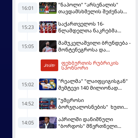
"ნაპოლი" "არსენალის"
16:01
თავდამსხმელის შეძენას
ცდილობს
საქართველოს 16-
15:23
წლამდელთა ნაკრებმა
ევრობასკეტი ისრაელთან
მამუკელაშვილი ბრუნდება -
მარცხით გახსნა
15:05
მონტენეგროსა და
პორტუგალიასთან
ფეხბურთის რუბრიკის
მატჩებისთვის საქართველო
16:19
სპონსორი
მზადებას 15
კალათბურთელით იწყებს
"რეალმა" "ლაიფციგისგან"
15:02
შემტევი 140 მილიონად
შეიძინა
"უმცროსი
14:52
ბორჯღალოსნების" ხუთი
ლელო ინგლისთან
აპრილში დანიშნული
14:05
"ბორდოს" მწვრთნელი
გადააყენეს