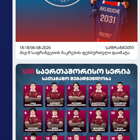
18:18/06-08-2026
ᲡᲐᲤᲠᲐᲜᲒᲔᲗᲘ
პსჟ-მ საფრანგეთის ნაკრების ფეხბურთელი დაიმატა