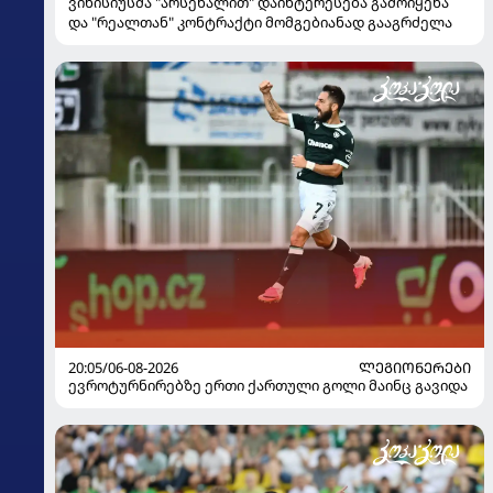
ვინისიუსმა "არსენალით" დაინტერესება გამოიყენა
და "რეალთან" კონტრაქტი მომგებიანად გააგრძელა
20:05/06-08-2026
ᲚᲔᲒᲘᲝᲜᲔᲠᲔᲑᲘ
ევროტურნირებზე ერთი ქართული გოლი მაინც გავიდა