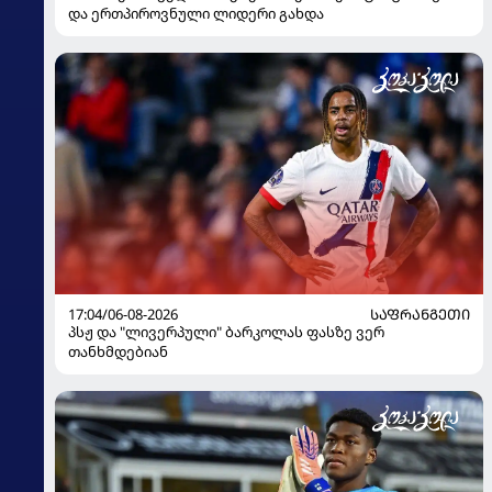
და ერთპიროვნული ლიდერი გახდა
17:04/06-08-2026
ᲡᲐᲤᲠᲐᲜᲒᲔᲗᲘ
პსჟ და "ლივერპული" ბარკოლას ფასზე ვერ
თანხმდებიან