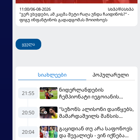
11:00/06-08-2026
ᲡᲮᲕᲐᲓᲐᲡᲮᲕᲐ
"ვერ ვხვდები, ამ კაცმა მეტი რაღა უნდა ჩაიდინოს?" -
ფიგუ ინფანტინოს გადადგომას მოითხოვს
ყველა
სიახლეები
პოპულარული
ნიდერლანდების
21:55
ჩემპიონატი იეგოიანის
გოლით გაიხსნა - ის მატჩის
"სეზონს ალისონი დაიწყებს,
MVP გახდა
20:50
მამარდაშვილს შანსის
გამოსაყენებლად
გაყიდიან თუ არა საფონოვს
მოთმინება სჭირდება,
20:04
და შევალიეს - ვინ იქნება
რომელსაც 100%-ით