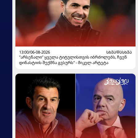
13:00/06-08-2026
ᲡᲮᲕᲐᲓᲐᲡᲮᲕᲐ
"არსენალი" ყველა ტიტულისთვის იბრძოლებს, ჩვენ
დინასტიის შექმნა გვსურს" - მიკელ არტეტა