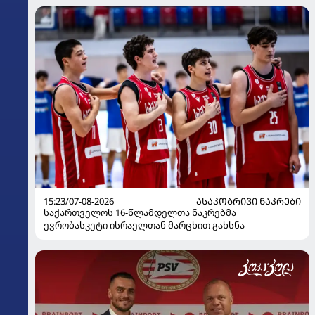
15:23/07-08-2026
ᲐᲡᲐᲙᲝᲑᲠᲘᲕᲘ ᲜᲐᲙᲠᲔᲑᲘ
საქართველოს 16-წლამდელთა ნაკრებმა
ევრობასკეტი ისრაელთან მარცხით გახსნა