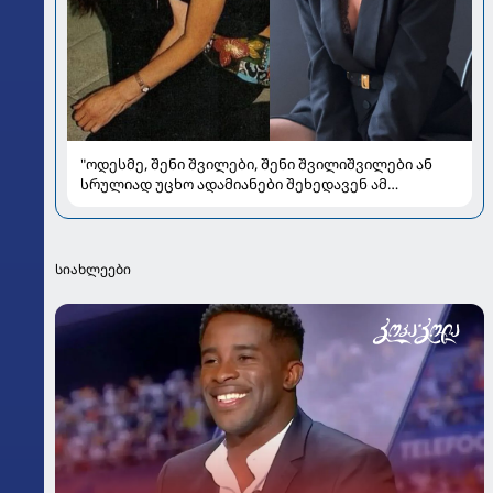
"ოდესმე, შენი შვილები, შენი შვილიშვილები ან
სრულიად უცხო ადამიანები შეხედავენ ამ
პორტრეტს...." - რას წერს მარი ნაკანი კრისტი
ყიფშიძეზე
სიახლეები