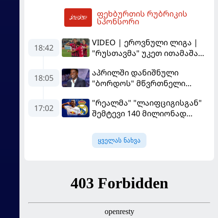
პსჟ-ს ძირითადი მეკარე?
მიიღებს" - განაცხადა
ფეხბურთის რუბრიკის
"ლივერპულის" ყოფილმა
03:34
სპონსორი
მეკარემ
VIDEO | ეროვნული ლიგა |
18:42
"რუსთავმა" უკეთ ითამაშა
და დამსახურებულად
აპრილში დანიშნული
მოიგო, "ტორპედომ" გვიან
18:05
"ბორდოს" მწვრთნელი
გაიღვიძა...
გადააყენეს
"რეალმა" "ლაიფციგისგან"
17:02
შემტევი 140 მილიონად
შეიძინა
ყველას ნახვა