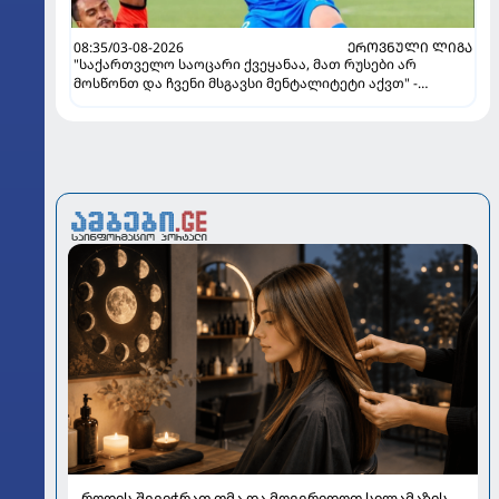
08:35/03-08-2026
ᲔᲠᲝᲕᲜᲣᲚᲘ ᲚᲘᲒᲐ
"საქართველო საოცარი ქვეყანაა, მათ რუსები არ
მოსწონთ და ჩვენი მსგავსი მენტალიტეტი აქვთ" -
ინტერვიუ "გაგრას" უკრაინელ ფორვარდთან
როდის შევიჭრათ თმა და მოვერიდოთ სილამაზის