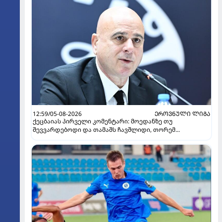
12:59/05-08-2026
ᲔᲠᲝᲕᲜᲣᲚᲘ ᲚᲘᲒᲐ
ქეცბაიას პირველი კომენტარი: მოედანზე თუ
შევვარდებოდი და თამაშს ჩავშლიდი, თორემ...