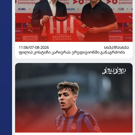
11:06/07-08-2026
ᲡᲮᲕᲐᲓᲐᲡᲮᲕᲐ
ფილიპ კოსტიჩი კარიერას ერედივიონში განაგრძობს