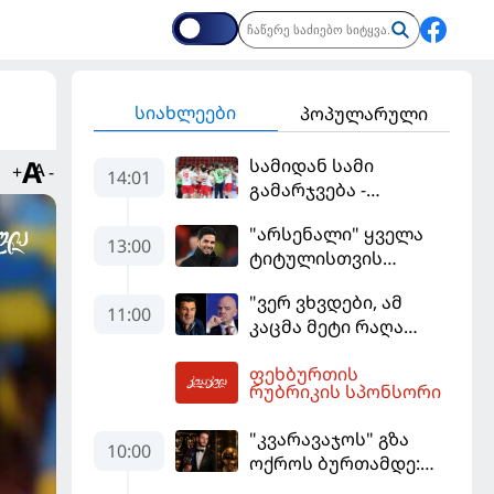
სიახლეები
პოპულარული
სამიდან სამი
+
-
14:01
გამარჯვება -
კვიპროსიც
"არსენალი" ყველა
დამარცხებულია
13:00
ტიტულისთვის
იბრძოლებს, ჩვენ
"ვერ ვხვდები, ამ
დინასტიის შექმნა
11:00
კაცმა მეტი რაღა
გვსურს" - მიკელ
უნდა ჩაიდინოს?" -
არტეტა
ფეხბურთის
ფიგუ ინფანტინოს
14:51
რუბრიკის სპონსორი
გადადგომას
მოითხოვს
"კვარავაჯოს" გზა
10:00
ოქროს ბურთამდე:
თანამედროვე