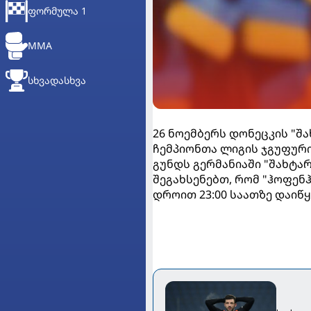
ᲤᲝᲠᲛᲣᲚᲐ 1
MMA
ᲡᲮᲕᲐᲓᲐᲡᲮᲕᲐ
26 ნოემბერს დონეცკის "შა
ჩემპიონთა ლიგის ჯგუფური
გუნდს გერმანიაში "შახტა
შეგახსენებთ, რომ "ჰოფენჰ
დროით 23:00 საათზე დაიწყ