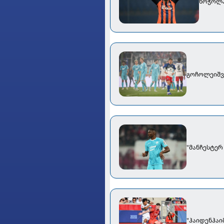
ხოჭოლა
გოჩოლეიშვი
"მანჩესტერ
"ჰაიდენჰაი