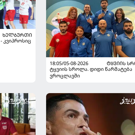
ᲮᲔᲚᲑᲣᲠᲗᲘ
 - კვიპროსიც
18:05/05-08-2026
ᲢᲧᲕᲘᲘᲡ Ს
ტყვიის სროლა. დიდი წარმატება
ვროცლავში