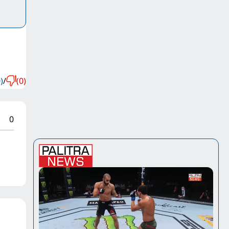
)
/
(0)
0