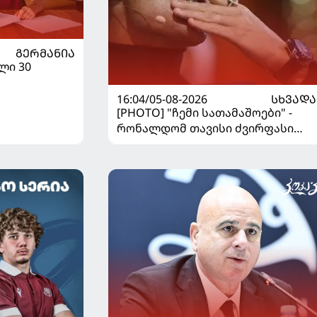
ᲒᲔᲠᲛᲐᲜᲘᲐ
ლი 30
16:04/05-08-2026
ᲡᲮᲕᲐᲓᲐ
[PHOTO] "ჩემი სათამაშოები" -
რონალდომ თავისი ძვირფასი
ავტოპარკი აჩვენა