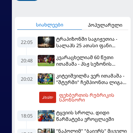
სიახლეები
პოპულარული
ტრაპიზონში საგიჟეთია -
22:05
სალაჰს 25 ათასი ფანი
დახვდა
კვარაცხელიამ 60 წუთი
20:48
ითამაშა - პსჟ სეზონის
პირველ მატჩში
კიტეიშვილმა ვერ ითამაშა -
"მალიორკასთან"
20:02
"შტურმი" ჩემპიონთა ლიგაზე
დამარცხდა
"ფენერბაჰჩესთან"
ფეხბურთის რუბრიკის
დამარცხდა
02:51
სპონსორი
ტყვიის სროლა. დიდი
18:05
წარმატება ვროცლავში
"ნაპოლიმ" "ბაიერს" მცველი