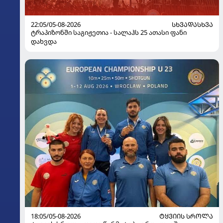
22:05/05-08-2026
ᲡᲮᲕᲐᲓᲐᲡᲮᲕᲐ
ტრაპიზონში საგიჟეთია - სალაჰს 25 ათასი ფანი
დახვდა
18:05/05-08-2026
ᲢᲧᲕᲘᲘᲡ ᲡᲠᲝᲚᲐ