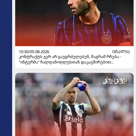
10:30/05-08-2026
ᲘᲢᲐᲚᲘᲐ
კონტრაქტს ჯერ არ გაუგრძელებენ, მაგრამ რჩება -
"ინტერმა" ჩალღანოღლუსთან დაკავშირებით
გადაწყვეტილება მიიღო