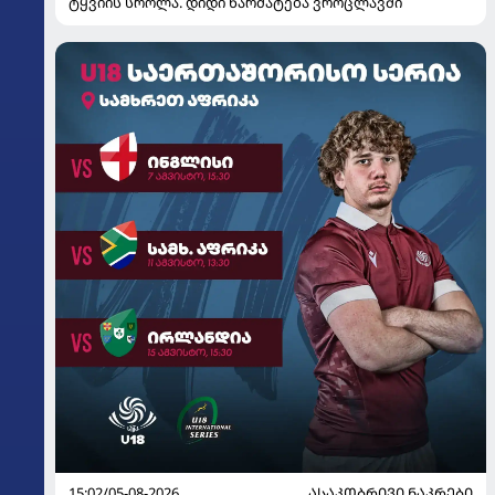
ტყვიის სროლა. დიდი წარმატება ვროცლავში
15:02/05-08-2026
ᲐᲡᲐᲙᲝᲑᲠᲘᲕᲘ ᲜᲐᲙᲠᲔᲑᲘ