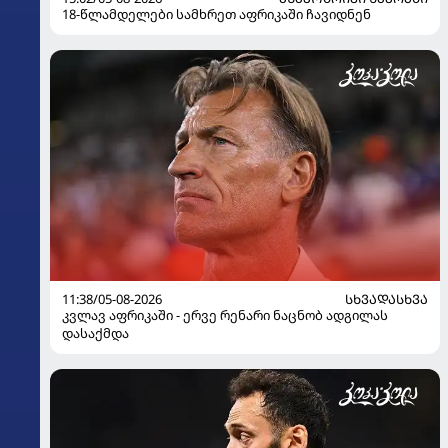
18-წლამდელები სამხრეთ აფრიკაში ჩავიდნენ
11:38/05-08-2026
ᲡᲮᲕᲐᲓᲐᲡᲮᲕᲐ
კვლავ აფრიკაში - ერვე რენარი ნაცნობ ადგილას
დასაქმდა