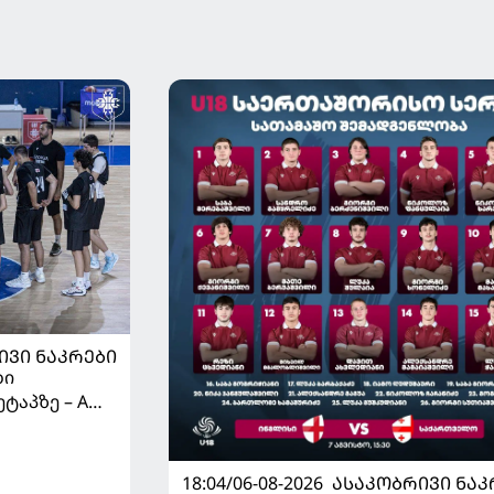
ᲘᲕᲘ ᲜᲐᲙᲠᲔᲑᲘ
ბი
ტაპზე – A
 იწყებს
18:04/06-08-2026
ᲐᲡᲐᲙᲝᲑᲠᲘᲕᲘ ᲜᲐᲙ