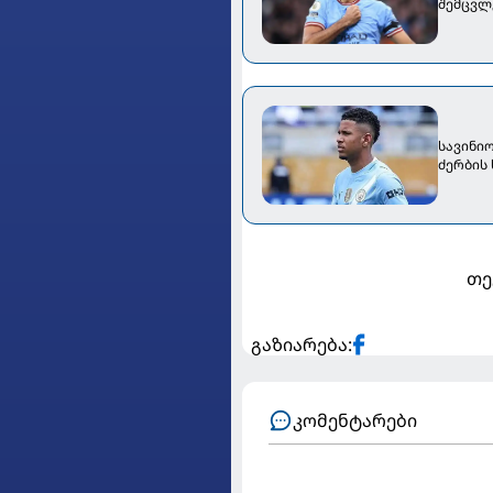
შემცვლ
სავინი
ძერბის
თე
გაზიარება:
კომენტარები