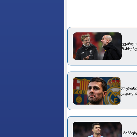
გვარდიო
მახსენ
მოურინი
გადადი
"მანჩეს