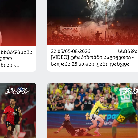
22:05/05-08-2026
ᲡᲮᲕᲐᲓᲐ
ᲡᲮᲕᲐᲓᲐᲡᲮᲕᲐ
[VIDEO] ტრაპიზონში საგიჟეთია -
ეულო
სალაჰს 25 ათასი ფანი დახვდა
მისი -
დაწყდა