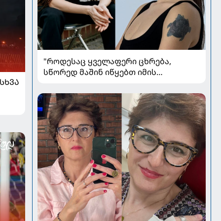
"როდესაც ყველაფერი ცხრება,
სწორედ მაშინ იწყებთ იმის
ᲡᲮᲕᲐ
მოსმენას, რასაც მე ღვთის ხმას
ვუწოდებ" - რას უზიარებს ლიზა ყენია
საზოგადოებას