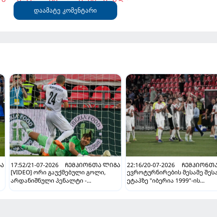
დაამატე კომენტარი
ᲒᲐ
17:52/21-07-2026
ᲩᲔᲛᲞᲘᲝᲜᲗᲐ ᲚᲘᲒᲐ
22:16/20-07-2026
ᲩᲔᲛᲞᲘᲝᲜᲗᲐ
[VIDEO] ორი გაუქმებული გოლი,
ევროტურნირების მესამე შეს
არდანიშნული პენალტი -
ეტაპზე "იბერია 1999"-ის
"სლოვანმა" "იბერია 1999"-ს უფრო
სავარაუდო მეტოქეები ცნობ
გამოცდილების ხარჯზე მოუგო