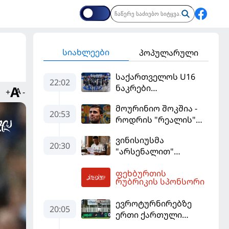
სიახლეები
პოპულარული
საქართველოს U16
22:02
ნაკრები
+
-
ევრობასკეტის
მოურინიო შოკშია -
ფინალურ ეტაპზე – A
20:53
როდრის "რეალის"
დივიზიონში
ლოდინი მობეზრდა
ასპარეზობას იწყებს
ვინისიუსმა
და "ბარსელონაში"
20:30
"არსენალით"
გადადის
დაინტერესება
ფეხბურთის
გამოიყენა და
04:34
რუბრიკის სპონსორი
"რეალთან"
კონტრაქტი
ევროტურნირებზე
მომგებიანად
20:05
ერთი ქართული
გააგრძელა
გოლი მაინც გავიდა