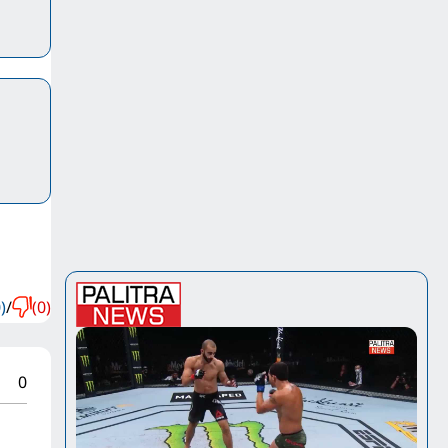
)
/
(0)
0