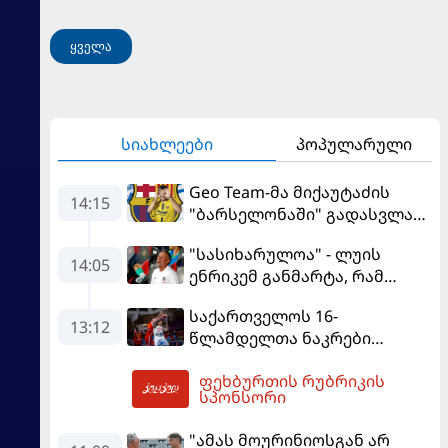
ყველა
სიახლეები
პოპულარული
Geo Team-მა მიქაუტაძის
14:15
"ბარსელონაში" გადასვლაზე
გავრცელებულ
"სასიხარულოა" - ლუის
ინფორმაციაზე განმარტება
14:05
ენრიკემ განმარტა, რამ
გააკეთა
გაახარა "მანჩესტერ
საქართველოს 16-
იუნაიტედთან" ნამატჩევს
13:12
წლამდელთა ნაკრები
ევრობასკეტზე ესპანეთთან
ფეხბურთის რუბრიკის
დამარცხდა
14:38
სპონსორი
"ამას მოურინიოსგან არ