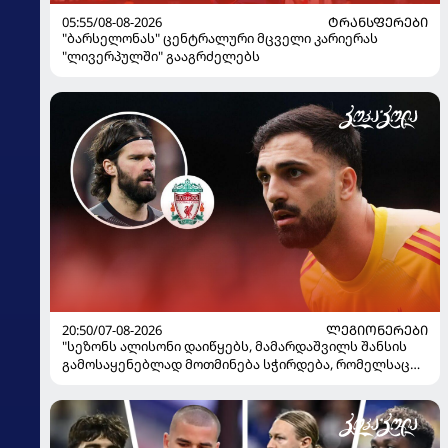
05:55/08-08-2026
ᲢᲠᲐᲜᲡᲤᲔᲠᲔᲑᲘ
"ბარსელონას" ცენტრალური მცველი კარიერას
"ლივერპულში" გააგრძელებს
20:50/07-08-2026
ᲚᲔᲒᲘᲝᲜᲔᲠᲔᲑᲘ
"სეზონს ალისონი დაიწყებს, მამარდაშვილს შანსის
გამოსაყენებლად მოთმინება სჭირდება, რომელსაც
100%-ით მიიღებს" - განაცხადა "ლივერპულის"
ყოფილმა მეკარემ