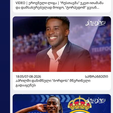
VIDEO | ეროვნული ლიგა | "რუსთავმა" უკეთ ითამაშა
და დამსახურებულად მოიგო, "ტორპედომ" გვიან
გაიღვიძა...
18:05/07-08-2026
ᲡᲐᲤᲠᲐᲜᲒᲔᲗᲘ
აპრილში დანიშნული "ბორდოს" მწვრთნელი
გადააყენეს