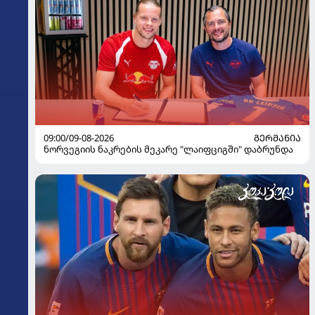
09:00/09-08-2026
ᲒᲔᲠᲛᲐᲜᲘᲐ
ნორვეგიის ნაკრების მეკარე "ლაიფციგში" დაბრუნდა