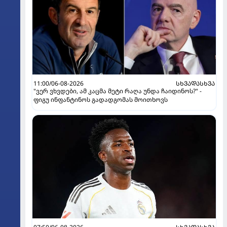
11:00/06-08-2026
ᲡᲮᲕᲐᲓᲐᲡᲮᲕᲐ
"ვერ ვხვდები, ამ კაცმა მეტი რაღა უნდა ჩაიდინოს?" -
ფიგუ ინფანტინოს გადადგომას მოითხოვს