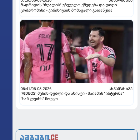
07:50/06-08-2026
ᲡᲮᲕᲐᲓᲐᲡᲮᲕᲐ
მადრიდის "რეალის" უჩვეულო ქმედება და დიდი
კომპრომისი - ვინისიუსის მომავალი გადაწყდა
06:41/06-08-2026
ᲡᲮᲕᲐᲓᲐᲡᲮᲕᲐ
[VIDEOS] მესის დუბლი და ასისტი - მაიამის "ინტერმა"
"სან ლუისს" მოუგო