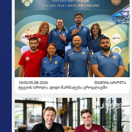
18:05/05-08-2026
ᲢᲧᲕᲘᲘᲡ ᲡᲠᲝᲚᲐ
ტყვიის სროლა. დიდი წარმატება ვროცლავში