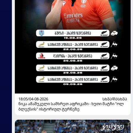
18:05/04-08-2026
ᲡᲮᲕᲐᲓᲐᲡᲮᲕᲐ
ნიკა ამაშუკელი სამხრეთ აფრიკაში - ხუთი მატჩი "ოლ
ბლექსის" ისტორიულ ტურნეზე