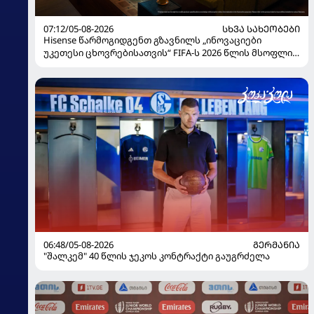
07:12/05-08-2026
ᲡᲮᲕᲐ ᲡᲐᲮᲔᲝᲑᲔᲑᲘ
Hisense წარმოგიდგენთ გზავნილს „ინოვაციები
უკეთესი ცხოვრებისათვის“ FIFA-ს 2026 წლის მსოფლიო
ჩემპიონატზე
06:48/05-08-2026
ᲒᲔᲠᲛᲐᲜᲘᲐ
"შალკემ" 40 წლის ჯეკოს კონტრაქტი გაუგრძელა