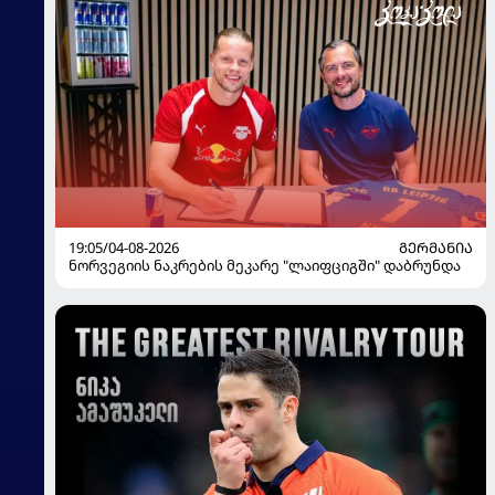
19:05/04-08-2026
ᲒᲔᲠᲛᲐᲜᲘᲐ
ნორვეგიის ნაკრების მეკარე "ლაიფციგში" დაბრუნდა