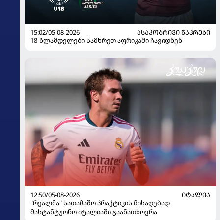
15:02/05-08-2026
ᲐᲡᲐᲙᲝᲑᲠᲘᲕᲘ ᲜᲐᲙᲠᲔᲑᲘ
18-წლამდელები სამხრეთ აფრიკაში ჩავიდნენ
12:50/05-08-2026
ᲘᲢᲐᲚᲘᲐ
"რეალმა" სათამაშო პრაქტიკის მისაღებად
მასტანტუონო იტალიაში გაანათხოვრა