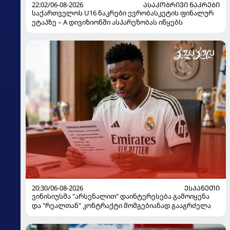
22:02/06-08-2026
ᲐᲡᲐᲙᲝᲑᲠᲘᲕᲘ ᲜᲐᲙᲠᲔᲑᲘ
საქართველოს U16 ნაკრები ევრობასკეტის ფინალურ
ეტაპზე – A დივიზიონში ასპარეზობას იწყებს
20:30/06-08-2026
ᲔᲡᲞᲐᲜᲔᲗᲘ
ვინისიუსმა "არსენალით" დაინტერესება გამოიყენა
და "რეალთან" კონტრაქტი მომგებიანად გააგრძელა