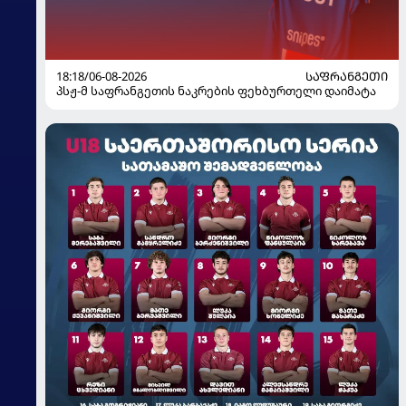
18:18/06-08-2026
ᲡᲐᲤᲠᲐᲜᲒᲔᲗᲘ
პსჟ-მ საფრანგეთის ნაკრების ფეხბურთელი დაიმატა