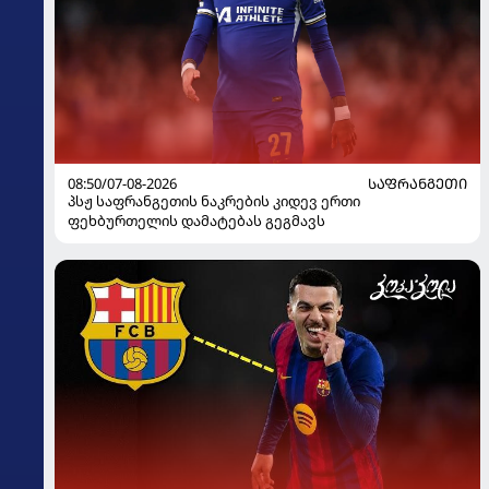
08:50/07-08-2026
ᲡᲐᲤᲠᲐᲜᲒᲔᲗᲘ
პსჟ საფრანგეთის ნაკრების კიდევ ერთი
ფეხბურთელის დამატებას გეგმავს