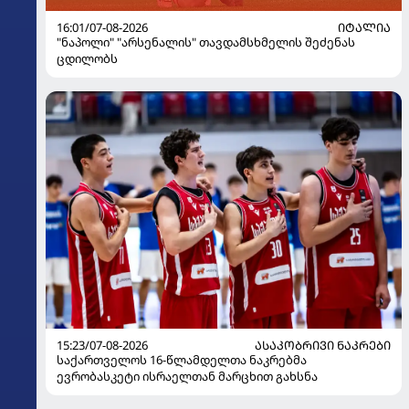
16:01/07-08-2026
ᲘᲢᲐᲚᲘᲐ
"ნაპოლი" "არსენალის" თავდამსხმელის შეძენას
ცდილობს
15:23/07-08-2026
ᲐᲡᲐᲙᲝᲑᲠᲘᲕᲘ ᲜᲐᲙᲠᲔᲑᲘ
საქართველოს 16-წლამდელთა ნაკრებმა
ევრობასკეტი ისრაელთან მარცხით გახსნა