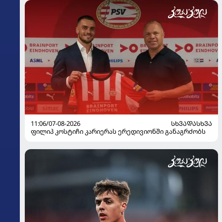
11:06/07-08-2026
ᲡᲮᲕᲐᲓᲐᲡᲮᲕᲐ
ფილიპ კოსტიჩი კარიერას ერედივიონში განაგრძობს