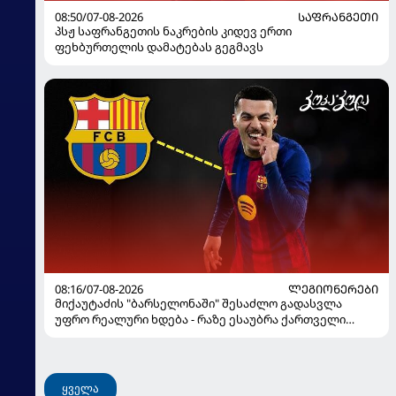
08:50/07-08-2026
ᲡᲐᲤᲠᲐᲜᲒᲔᲗᲘ
პსჟ საფრანგეთის ნაკრების კიდევ ერთი
ფეხბურთელის დამატებას გეგმავს
08:16/07-08-2026
ᲚᲔᲒᲘᲝᲜᲔᲠᲔᲑᲘ
მიქაუტაძის "ბარსელონაში" შესაძლო გადასვლა
უფრო რეალური ხდება - რაზე ესაუბრა ქართველი
კატალონიელთა მთავარ მწვრთნელს
ყველა