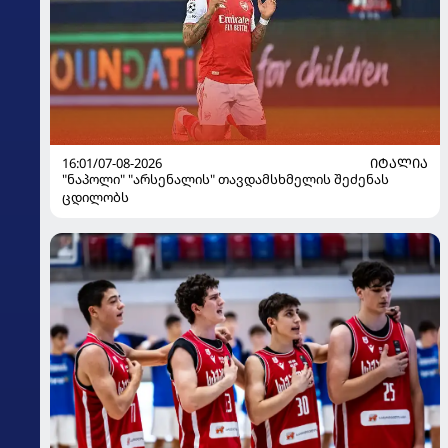
16:01/07-08-2026
ᲘᲢᲐᲚᲘᲐ
"ნაპოლი" "არსენალის" თავდამსხმელის შეძენას
ცდილობს