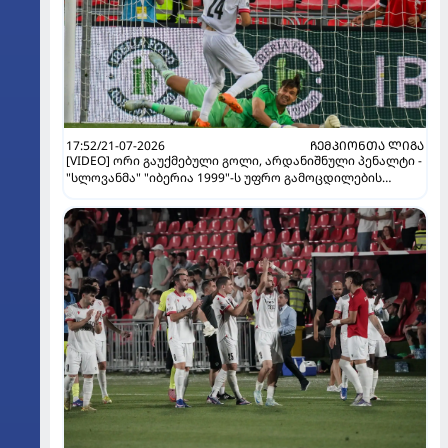
17:52/21-07-2026
ᲩᲔᲛᲞᲘᲝᲜᲗᲐ ᲚᲘᲒᲐ
[VIDEO] ორი გაუქმებული გოლი, არდანიშნული პენალტი -
"სლოვანმა" "იბერია 1999"-ს უფრო გამოცდილების
ხარჯზე მოუგო