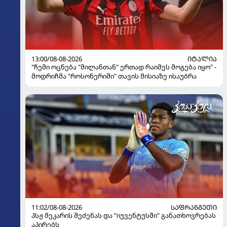
13:00/08-08-2026
ᲘᲢᲐᲚᲘᲐ
"ჩემი ოცნება "მილანთან" ერთად რაიმეს მოგება იყო" -
მოდრიჩმა "როსონერიში" თავის მისიაზე ისაუბრა
11:02/08-08-2026
ᲡᲐᲤᲠᲐᲜᲒᲔᲗᲘ
პსჟ მეკარის შეძენას და "იუვენტუსში" განათხოვრებას
აპირებს