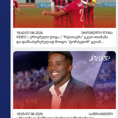
18:42/07-08-2026
ᲔᲠᲝᲕᲜᲣᲚᲘ ᲚᲘᲒᲐ
VIDEO | ეროვნული ლიგა | "რუსთავმა" უკეთ ითამაშა
და დამსახურებულად მოიგო, "ტორპედომ" გვიან
გაიღვიძა...
18:05/07-08-2026
ᲡᲐᲤᲠᲐᲜᲒᲔᲗᲘ
აპრილში დანიშნული "ბორდოს" მწვრთნელი