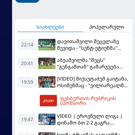
სიახლეები
პოპულარული
დავითაშვილი შეცვლაზე
22:14
შევიდა - "სენტ-ეტიენმა"
"სოშოს" მოუგო
აბუაშვილმა "მეცს"
20:41
"გენგამთან" გამარჯვება
მოუპოვა
[VIDEO] მიქაუტაძემ გაიტანა,
19:59
ოსიმენმაც - "ვილიარეალმა"
სტამბოლში
ფეხბურთის რუბრიკის
"გალათასარაის" მოუგო
02:31
სპონსორი
VIDEO | ეროვნული ლიგა |
19:47
დინამო ბთ 2-2 გაგრა.
გამოსყიდული "დანაშაული"
ხვიჩა ტრავმას გადაურჩა -