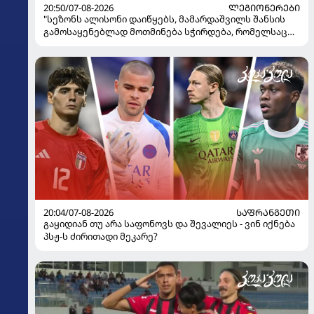
20:50/07-08-2026
ᲚᲔᲒᲘᲝᲜᲔᲠᲔᲑᲘ
"სეზონს ალისონი დაიწყებს, მამარდაშვილს შანსის
გამოსაყენებლად მოთმინება სჭირდება, რომელსაც
100%-ით მიიღებს" - განაცხადა "ლივერპულის"
ყოფილმა მეკარემ
20:04/07-08-2026
ᲡᲐᲤᲠᲐᲜᲒᲔᲗᲘ
გაყიდიან თუ არა საფონოვს და შევალიეს - ვინ იქნება
პსჟ-ს ძირითადი მეკარე?