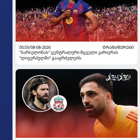
05:55/08-08-2026
ᲢᲠᲐᲜᲡᲤᲔᲠᲔᲑᲘ
"ბარსელონას" ცენტრალური მცველი კარიერას
"ლივერპულში" გააგრძელებს