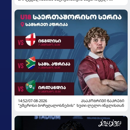
მზადებას 15 კალათბურთელით იწყებს
14:52/07-08-2026
ᲐᲡᲐᲙᲝᲑᲠᲘᲕᲘ ᲜᲐᲙᲠᲔᲑᲘ
"უმცროსი ბორჯღალოსნების" ხუთი ლელო ინგლისთან