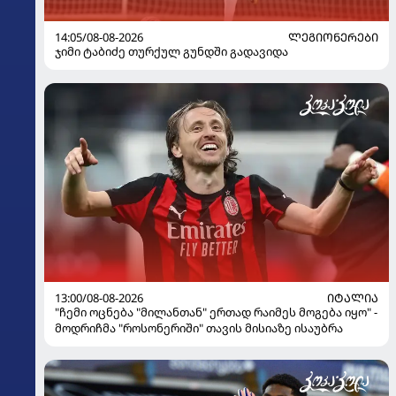
14:05/08-08-2026
ᲚᲔᲒᲘᲝᲜᲔᲠᲔᲑᲘ
ჯიმი ტაბიძე თურქულ გუნდში გადავიდა
13:00/08-08-2026
ᲘᲢᲐᲚᲘᲐ
"ჩემი ოცნება "მილანთან" ერთად რაიმეს მოგება იყო" -
მოდრიჩმა "როსონერიში" თავის მისიაზე ისაუბრა