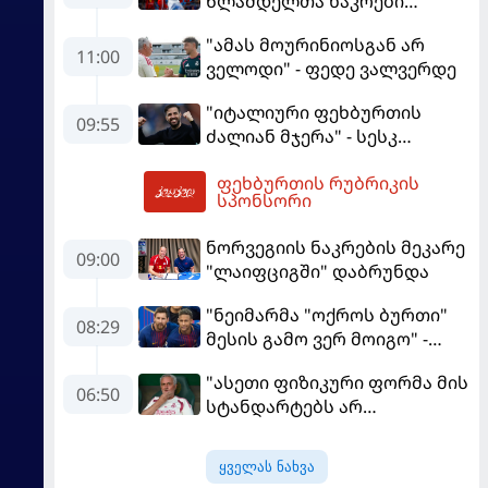
წლამდელთა ნაკრები
ევრობასკეტზე ესპანეთთან
"ამას მოურინიოსგან არ
დამარცხდა
11:00
ველოდი" - ფედე ვალვერდე
"იტალიური ფეხბურთის
09:55
ძალიან მჯერა" - სესკ
ფაბრეგასი
ფეხბურთის რუბრიკის
13:27
სპონსორი
ნორვეგიის ნაკრების მეკარე
09:00
"ლაიფციგში" დაბრუნდა
"ნეიმარმა "ოქროს ბურთი"
08:29
მესის გამო ვერ მოიგო" -
ბრაზილიელის ყოფილი
"ასეთი ფიზიკური ფორმა მის
აგენტი
06:50
სტანდარტებს არ
შეეფერება" - მოურინიომ
"რეალის" ახალწვეული
ყველას ნახვა
გააკრიტიკა