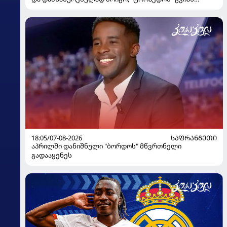
გაიღვიძა...
18:05/07-08-2026
ᲡᲐᲤᲠᲐᲜᲒᲔᲗᲘ
აპრილში დანიშნული "ბორდოს" მწვრთნელი
გადააყენეს