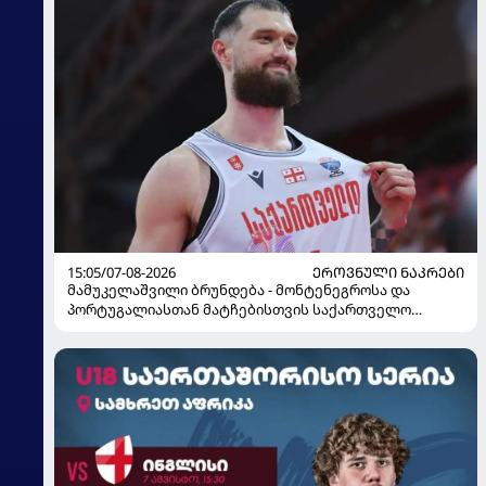
15:05/07-08-2026
ᲔᲠᲝᲕᲜᲣᲚᲘ ᲜᲐᲙᲠᲔᲑᲘ
მამუკელაშვილი ბრუნდება - მონტენეგროსა და
პორტუგალიასთან მატჩებისთვის საქართველო
მზადებას 15 კალათბურთელით იწყებს