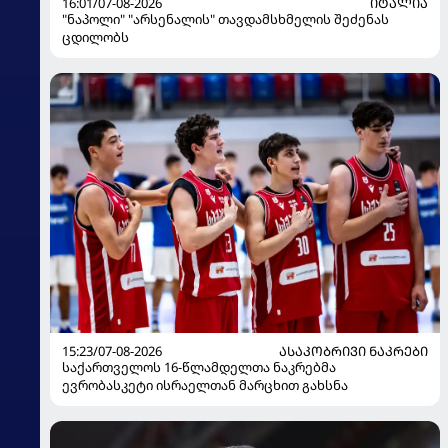
16:01/07-08-2026
ᲘᲢᲐᲚᲘᲐ
"ნაპოლი" "არსენალის" თავდამსხმელის შეძენას
ცდილობს
15:23/07-08-2026
ᲐᲡᲐᲙᲝᲑᲠᲘᲕᲘ ᲜᲐᲙᲠᲔᲑᲘ
საქართველოს 16-წლამდელთა ნაკრებმა
ევრობასკეტი ისრაელთან მარცხით გახსნა