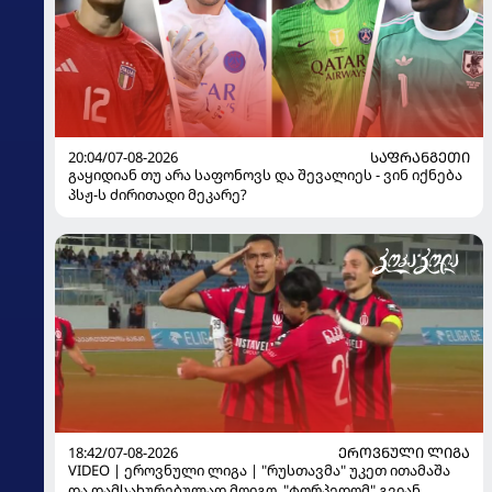
20:04/07-08-2026
ᲡᲐᲤᲠᲐᲜᲒᲔᲗᲘ
გაყიდიან თუ არა საფონოვს და შევალიეს - ვინ იქნება
პსჟ-ს ძირითადი მეკარე?
18:42/07-08-2026
ᲔᲠᲝᲕᲜᲣᲚᲘ ᲚᲘᲒᲐ
VIDEO | ეროვნული ლიგა | "რუსთავმა" უკეთ ითამაშა
და დამსახურებულად მოიგო, "ტორპედომ" გვიან