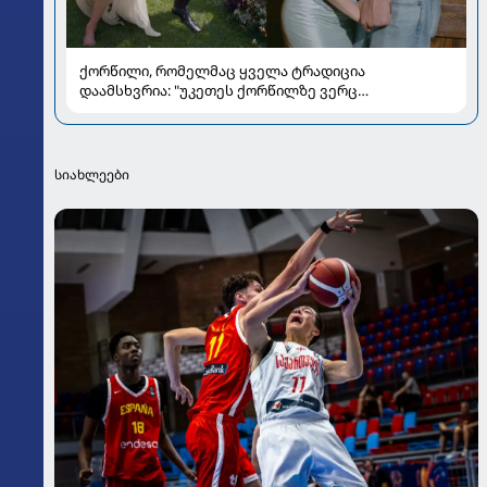
ქორწილი, რომელმაც ყველა ტრადიცია
დაამსხვრია: "უკეთეს ქორწილზე ვერც
ვიოცნებებდი“
სიახლეები