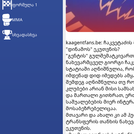
ᲤᲝᲠᲛᲣᲚᲐ 1
MMA
ᲡᲮᲕᲐᲓᲐᲡᲮᲕᲐ
kaagentfans.be: ჩაკვეტაძ
"დინამოს" ეკუთვნის?
"გენტის" გულშემატკივართ
ნახევარმცველ გიორგი ჩაკ
სტატიაში აღნიშნულია, რო
იმდენად დიდ იმედებს ამყა
შემდეგ აღნიშნულია თუ რ
კლუბები არიან მისი სამს
და მართალი გითხრათ, ერთ
საშუალებების მიერ ინტე
მოსაბეზრებელიცაა.
მთავარი და ახალი კი ამ პ
ტრანსფერის თანხის ნახევ
ეკუთვნის.