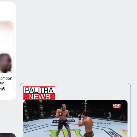
ᲔᲠᲔᲑᲘ
მი"
ავს