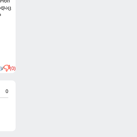
იონი
ადაც
ა
)
/
(0)
0