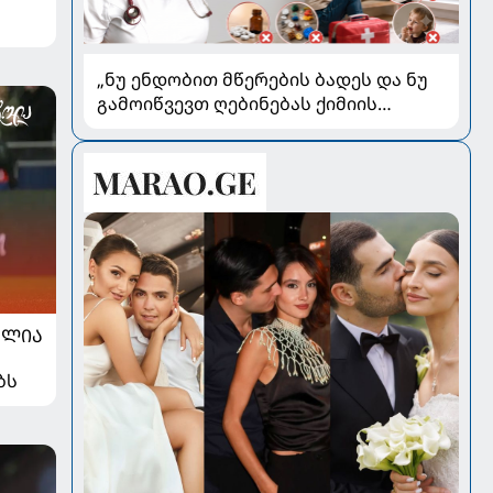
„ნუ ენდობით მწერების ბადეს და ნუ
გამოიწვევთ ღებინებას ქიმიის
გადაყლაპვისას“ - როგორ ვიხსნათ
ბავშვი კრიტიკულ სიტუაციაში,
პედიატრ სალომე ახვლედიანის
რჩევები
ᲐᲚᲘᲐ
ბს