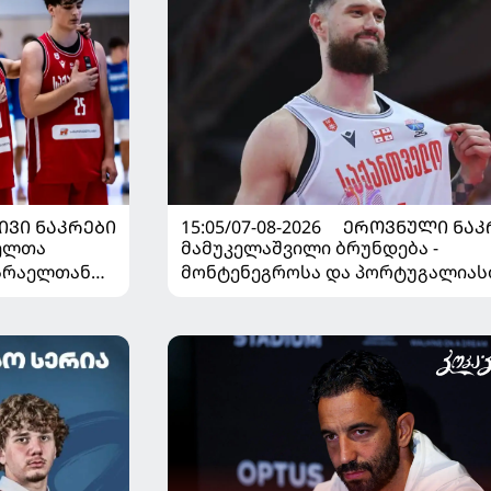
ᲘᲕᲘ ᲜᲐᲙᲠᲔᲑᲘ
15:05/07-08-2026
ᲔᲠᲝᲕᲜᲣᲚᲘ ᲜᲐᲙ
ელთა
მამუკელაშვილი ბრუნდება -
ისრაელთან
მონტენეგროსა და პორტუგალიას
მატჩებისთვის საქართველო
მზადებას 15 კალათბურთელით
იწყებს