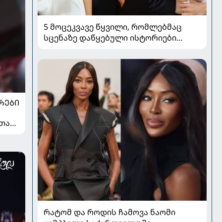
5 მოცეკვავე წყვილი, რომლებმაც
სცენაზე დაწყებული ისტორიები
სიყვარულად აქციეს
ᲠᲔᲑᲘ
თან
რატომ და როდის ჩამოვა ნაომი