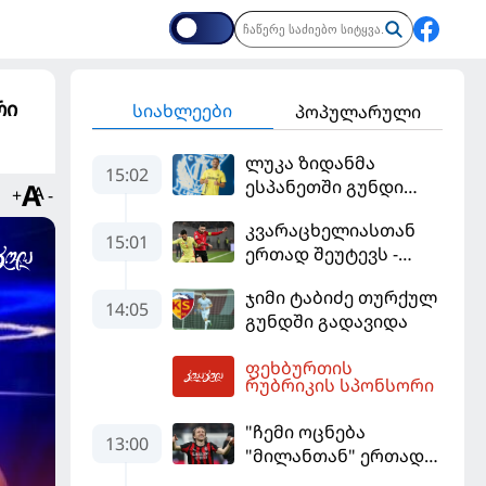
რი
სიახლეები
პოპულარული
ლუკა ზიდანმა
15:02
ესპანეთში გუნდი
+
-
გამოიცვალა
კვარაცხელიასთან
15:01
ერთად შეუტევს -
მუნდიალის გმირი
ჯიმი ტაბიძე თურქულ
მალე პსჟ-ს
14:05
გუნდში გადავიდა
ფეხბურთელი
გახდება
ფეხბურთის
16:00
რუბრიკის სპონსორი
"ჩემი ოცნება
13:00
"მილანთან" ერთად
რაიმეს მოგება იყო" -