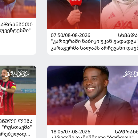
ᲡᲐᲤᲠᲐᲜᲒᲔᲗᲘ
"იუვენტუსში"
07:50/08-08-2026
ᲡᲮᲕᲐᲓᲐ
"კარიერაში ნაბიჯი უკან გადადგა"
კარაგერმა სალაჰს არჩევანი დაუ
ᲕᲜᲣᲚᲘ ᲚᲘᲒᲐ
| "რუსთავმა"
18:05/07-08-2026
ᲡᲐᲤᲠᲐᲜ
ხურებულად
აპრილში დანიშნული "ბორდოს"