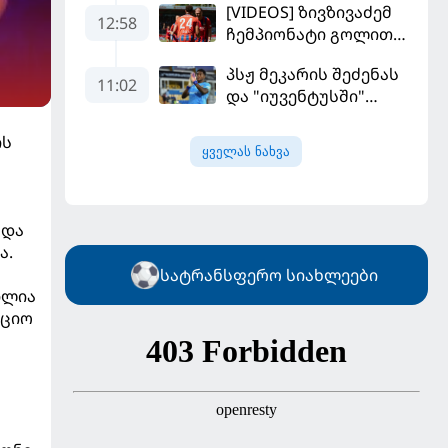
[VIDEOS] ზივზივაძემ
მოდრიჩმა
12:58
ჩემპიონატი გოლით,
"როსონერიში" თავის
"ჰაიდენჰაიმმა" კი
მისიაზე ისაუბრა
პსჟ მეკარის შეძენას
გამარჯვებით დაიწყო
11:02
და "იუვენტუსში"
განათხოვრებას
აპირებს
ის
ყველას ნახვა
 და
ა.
ს
სატრანსფერო სიახლეები
ილია
აციო