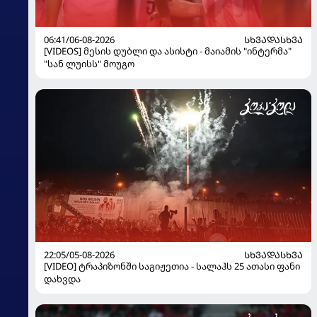
06:41/06-08-2026
ᲡᲮᲕᲐᲓᲐᲡᲮᲕᲐ
[VIDEOS] მესის დუბლი და ასისტი - მაიამის "ინტერმა"
"სან ლუისს" მოუგო
22:05/05-08-2026
ᲡᲮᲕᲐᲓᲐᲡᲮᲕᲐ
[VIDEO] ტრაპიზონში საგიჟეთია - სალაჰს 25 ათასი ფანი
დახვდა