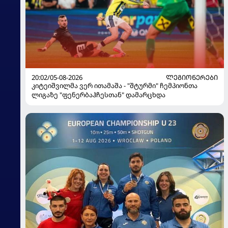
20:02/05-08-2026
ᲚᲔᲒᲘᲝᲜᲔᲠᲔᲑᲘ
კიტეიშვილმა ვერ ითამაშა - "შტურმი" ჩემპიონთა
ლიგაზე "ფენერბაჰჩესთან" დამარცხდა