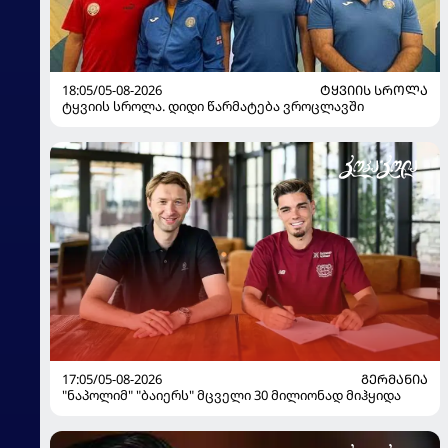
18:05/05-08-2026
ᲢᲧᲕᲘᲘᲡ ᲡᲠᲝᲚᲐ
ტყვიის სროლა. დიდი წარმატება ვროცლავში
17:05/05-08-2026
ᲒᲔᲠᲛᲐᲜᲘᲐ
"ნაპოლიმ" "ბაიერს" მცველი 30 მილიონად მიჰყიდა