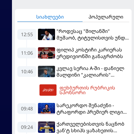
სიახლეები
პოპულარული
"როდესაც "მილანში"
12:55
მუშაობ, ტიტულისთვის უნდა
იბრძოლო" - ამორიმმა
ფილიპ კოსტიჩი კარიერას
"როსონერის" ფანები
11:06
ერედივიონში განაგრძობს
დააიმედა
კვლავ სერია A-ში - დანიელ
10:46
მალდინი "კალიარის"
ღირსებას დაიცავს
ფეხბურთის რუბრიკის
13:29
სპონსორი
სარეკორდო შენაძენი -
09:48
ტრაფორდი პრემიერ ლიგის
მორიგ გუნდში გადავიდა
ქართველებისთვის ნაცნობ
09:24
ვან'ტ სხიპს ყაზახეთის