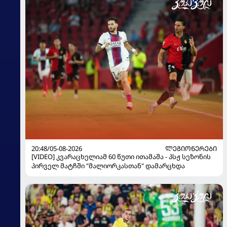
20:48/05-08-2026
ᲚᲔᲒᲘᲝᲜᲔᲠᲔᲑᲘ
[VIDEO] კვარაცხელიამ 60 წუთი ითამაშა - პსჟ სეზონის
პირველ მატჩში "მალიორკასთან" დამარცხდა