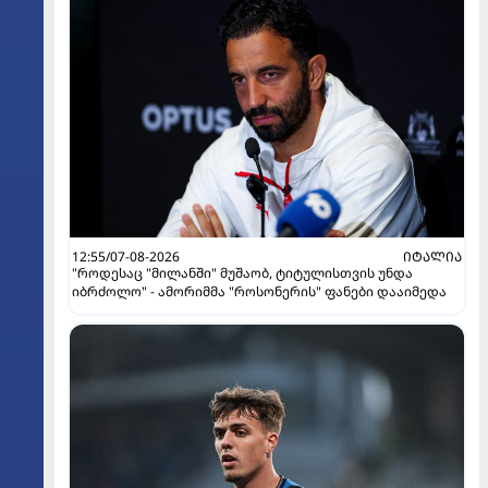
12:55/07-08-2026
ᲘᲢᲐᲚᲘᲐ
"როდესაც "მილანში" მუშაობ, ტიტულისთვის უნდა
იბრძოლო" - ამორიმმა "როსონერის" ფანები დააიმედა