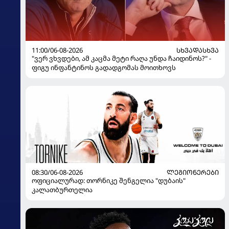
11:00/06-08-2026
ᲡᲮᲕᲐᲓᲐᲡᲮᲕᲐ
"ვერ ვხვდები, ამ კაცმა მეტი რაღა უნდა ჩაიდინოს?" -
ფიგუ ინფანტინოს გადადგომას მოითხოვს
08:30/06-08-2026
ᲚᲔᲒᲘᲝᲜᲔᲠᲔᲑᲘ
ოფიციალურად: თორნიკე შენგელია "დუბაის"
კალათბურთელია