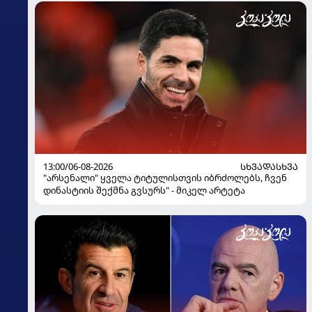
13:00/06-08-2026
ᲡᲮᲕᲐᲓᲐᲡᲮᲕᲐ
"არსენალი" ყველა ტიტულისთვის იბრძოლებს, ჩვენ
დინასტიის შექმნა გვსურს" - მიკელ არტეტა