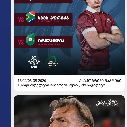
15:02/05-08-2026
ᲐᲡᲐᲙᲝᲑᲠᲘᲕᲘ ᲜᲐᲙᲠᲔᲑᲘ
18-წლამდელები სამხრეთ აფრიკაში ჩავიდნენ