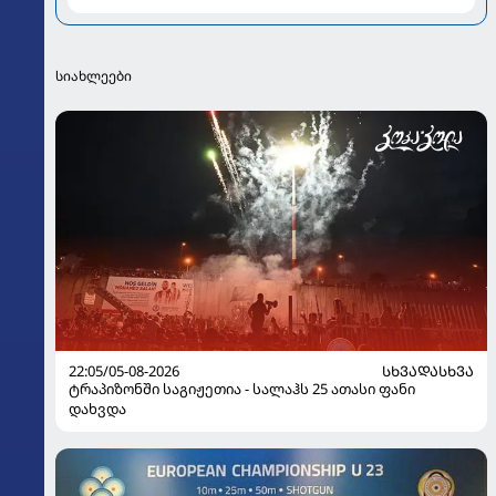
სიახლეები
22:05/05-08-2026
ᲡᲮᲕᲐᲓᲐᲡᲮᲕᲐ
ტრაპიზონში საგიჟეთია - სალაჰს 25 ათასი ფანი
დახვდა