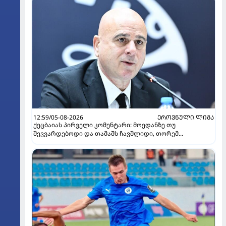
12:59/05-08-2026
ᲔᲠᲝᲕᲜᲣᲚᲘ ᲚᲘᲒᲐ
ქეცბაიას პირველი კომენტარი: მოედანზე თუ
შევვარდებოდი და თამაშს ჩავშლიდი, თორემ...