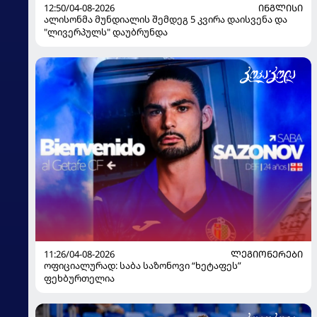
12:50/04-08-2026
ᲘᲜᲒᲚᲘᲡᲘ
ალისონმა მუნდიალის შემდეგ 5 კვირა დაისვენა და
"ლივერპულს" დაუბრუნდა
11:26/04-08-2026
ᲚᲔᲒᲘᲝᲜᲔᲠᲔᲑᲘ
ოფიციალურად: საბა საზონოვი “ხეტაფეს”
ფეხბურთელია