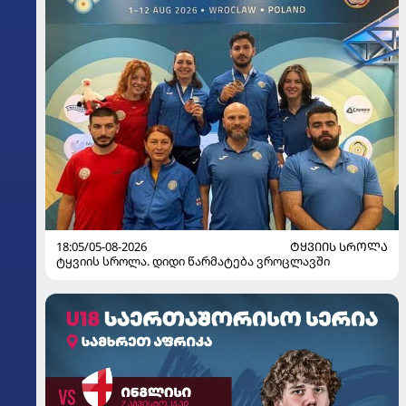
18:05/05-08-2026
ᲢᲧᲕᲘᲘᲡ ᲡᲠᲝᲚᲐ
ტყვიის სროლა. დიდი წარმატება ვროცლავში