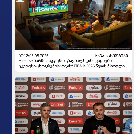
07:12/05-08-2026
ᲡᲮᲕᲐ ᲡᲐᲮᲔᲝᲑᲔᲑᲘ
Hisense წარმოგიდგენთ გზავნილს „ინოვაციები
უკეთესი ცხოვრებისათვის“ FIFA-ს 2026 წლის მსოფლიო
ჩემპიონატზე