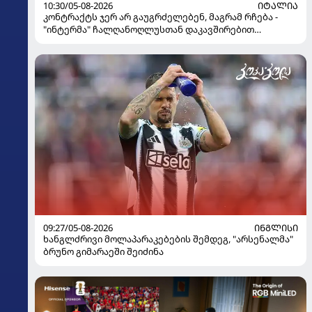
10:30/05-08-2026
ᲘᲢᲐᲚᲘᲐ
კონტრაქტს ჯერ არ გაუგრძელებენ, მაგრამ რჩება -
"ინტერმა" ჩალღანოღლუსთან დაკავშირებით
გადაწყვეტილება მიიღო
09:27/05-08-2026
ᲘᲜᲒᲚᲘᲡᲘ
ხანგლძრივი მოლაპარაკებების შემდეგ, "არსენალმა"
ბრუნო გიმარაეში შეიძინა