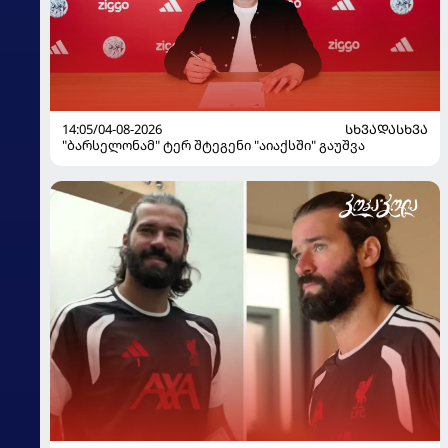
14:05/04-08-2026
ᲡᲮᲕᲐᲓᲐᲡᲮᲕᲐ
"ბარსელონამ" ტერ შტეგენი "აიაქსში" გაუშვა