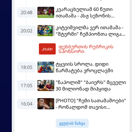
დახვდა
კვარაცხელიამ 60 წუთი
20:48
ითამაშა - პსჟ სეზონის
პირველ მატჩში
კიტეიშვილმა ვერ ითამაშა -
"მალიორკასთან"
20:02
"შტურმი" ჩემპიონთა ლიგაზე
დამარცხდა
"ფენერბაჰჩესთან"
ფეხბურთის რუბრიკის
დამარცხდა
02:44
სპონსორი
ტყვიის სროლა. დიდი
18:05
წარმატება ვროცლავში
"ნაპოლიმ" "ბაიერს" მცველი
17:05
30 მილიონად მიჰყიდა
[PHOTO] "ჩემი სათამაშოები"
16:04
- რონალდომ თავისი
ძვირფასი ავტოპარკი აჩვენა
ყველას ნახვა