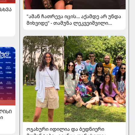
ᲡᲮᲕᲐ
"ამან ჩათრევა იცის... აქამდე არ უნდა
მიხვიდე“ - თამუნა ლეკვეიშვილი
პლასტიკურ ქირურგიაზე
ᲚᲘᲡᲘ
ი
ოჯახური იდილია და ბედნიერი