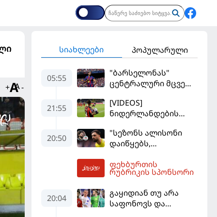
ელი
სიახლეები
პოპულარული
"ბარსელონას"
05:55
ცენტრალური მცველი
+
-
კარიერას
[VIDEOS]
"ლივერპულში"
21:55
ნიდერლანდების
გააგრძელებს
ჩემპიონატი
"სეზონს ალისონი
იეგოიანის გოლით
20:50
დაიწყებს,
გაიხსნა - ის მატჩის
მამარდაშვილს
MVP გახდა
ფეხბურთის
შანსის
06:00
რუბრიკის სპონსორი
გამოსაყენებლად
მოთმინება
გაყიდიან თუ არა
სჭირდება,
20:04
საფონოვს და
რომელსაც 100%-ით
შევალიეს - ვინ