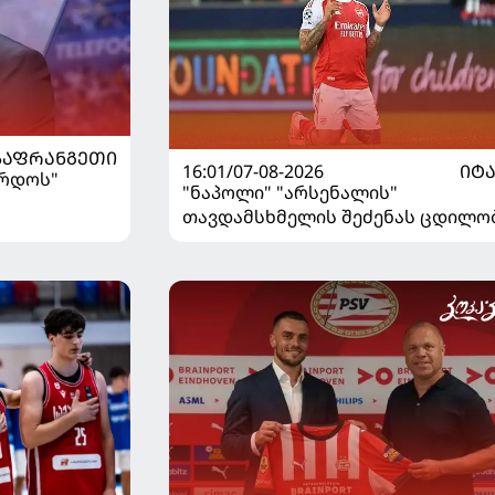
ᲡᲐᲤᲠᲐᲜᲒᲔᲗᲘ
16:01/07-08-2026
ᲘᲢ
ორდოს"
"ნაპოლი" "არსენალის"
თავდამსხმელის შეძენას ცდილო