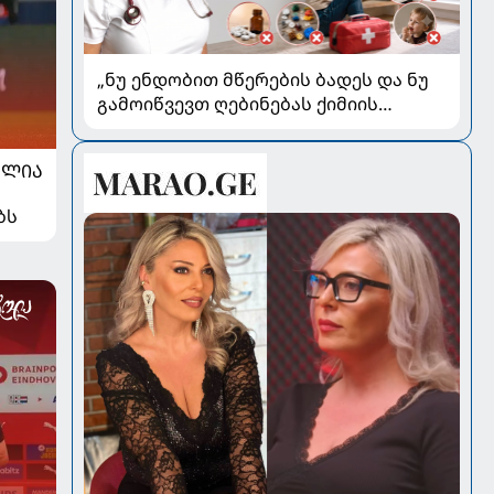
„ნუ ენდობით მწერების ბადეს და ნუ
გამოიწვევთ ღებინებას ქიმიის
გადაყლაპვისას“ - როგორ ვიხსნათ
ბავშვი კრიტიკულ სიტუაციაში,
ᲐᲚᲘᲐ
პედიატრ სალომე ახვლედიანის
რჩევები
ბს