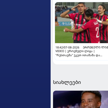
18:42/07-08-2026
ᲔᲠᲝᲕᲜᲣᲚᲘ ᲚᲘᲒ
VIDEO | ეროვნული ლიგა |
"რუსთავმა" უკეთ ითამაშა და
დამსახურებულად მოიგო,
"ტორპედომ" გვიან გაიღვიძა...
სიახლეები