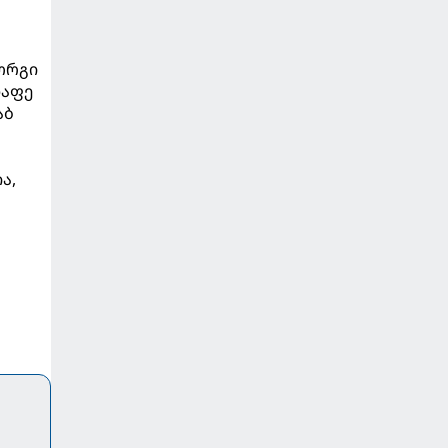
იორგი
დაფე
აბ
ა,