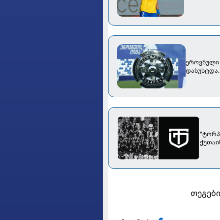
ეროვნული 
დასუსტდა..
"ტორპ
ქუთაი
თეგები