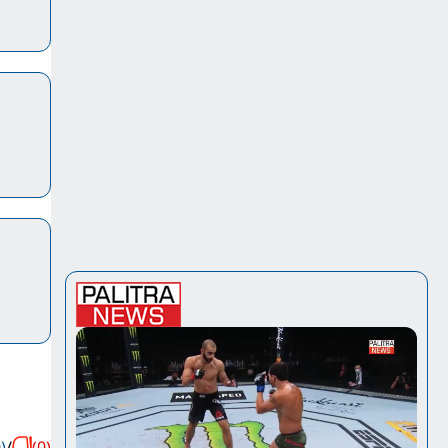
)
/
(0)