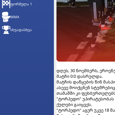
ᲤᲝᲠᲛᲣᲚᲐ 1
MMA
ᲡᲮᲕᲐᲓᲐᲡᲮᲕᲐ
დღეს, 30 ნოემბერს, ეროვ
მატჩი 0:0 დასრულდა.
მატჩის დაწყების წინ მას
ასევე მოიქცნენ სტუმრები
თამაშში კი ფეხბურთელებს
"ტორპედო" უპირატესობას 
ქულები გაიყვეს.
"ტორპედო" აგერ უკვე 18 მა