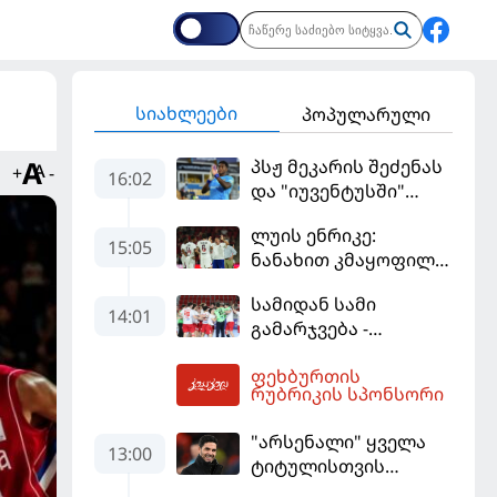
სიახლეები
პოპულარული
პსჟ მეკარის შეძენას
+
-
16:02
და "იუვენტუსში"
განათხოვრებას
ლუის ენრიკე:
აპირებს
15:05
ნანახით კმაყოფილი
ვარ - ეს ის შედეგი არ
სამიდან სამი
არის, რომელიც
14:01
გამარჯვება -
გვინდოდა
კვიპროსიც
ფეხბურთის
დამარცხებულია
16:20
რუბრიკის სპონსორი
"არსენალი" ყველა
13:00
ტიტულისთვის
იბრძოლებს, ჩვენ