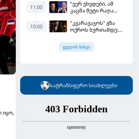
"ვერ ვხვდები, ამ
დინასტიის შექმნა
11:00
კაცმა მეტი რაღა
გვსურს" - მიკელ
უნდა ჩაიდინოს?" -
არტეტა
"კვარავაჯოს" გზა
ფიგუ ინფანტინოს
10:00
ოქროს ბურთამდე:
გადადგომას
თანამედროვე
მოითხოვს
ქართული ზღაპარი
ყველას ნახვა
სატრანსფერო სიახლეები
 იყო,