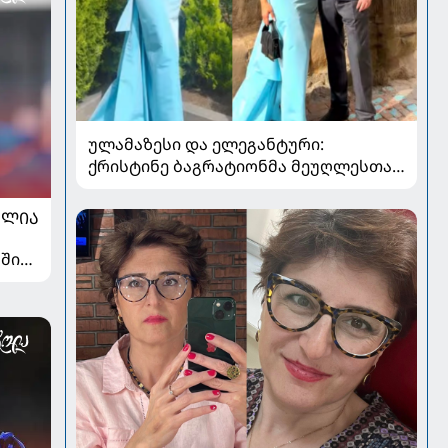
ულამაზესი და ელეგანტური:
ქრისტინე ბაგრატიონმა მეუღლესთან
ერთად გადაღებული ახალი კადრები
გააზიარა
ᲐᲚᲘᲐ
ში