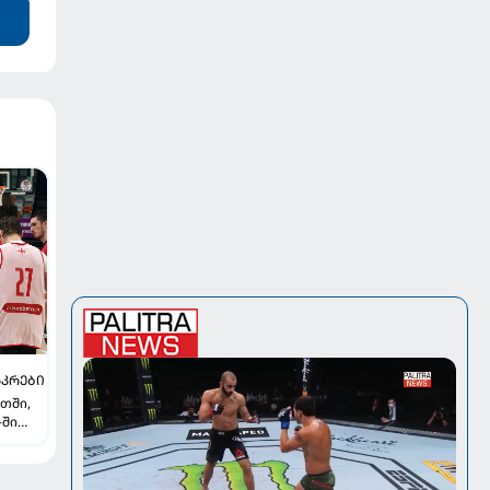
ᲙᲠᲔᲑᲘ
თში,
-ში