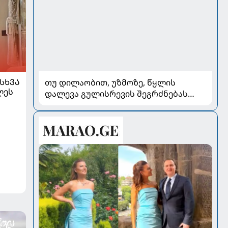
ᲡᲮᲕᲐ
თუ დილაობით, უზმოზე, წყლის
ლეს
დალევა გულისრევის შეგრძნებას
იწვევს - რა უნდა ვიცოდეთ