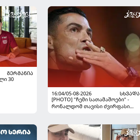
ᲒᲔᲠᲛᲐᲜᲘᲐ
ლი 30
16:04/05-08-2026
ᲡᲮᲕᲐᲓᲐ
[PHOTO] "ჩემი სათამაშოები" -
რონალდომ თავისი ძვირფასი
ავტოპარკი აჩვენა