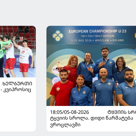
ᲮᲔᲚᲑᲣᲠᲗᲘ
 - კვიპროსიც
18:05/05-08-2026
ᲢᲧᲕᲘᲘᲡ Ს
ტყვიის სროლა. დიდი წარმატება
ვროცლავში