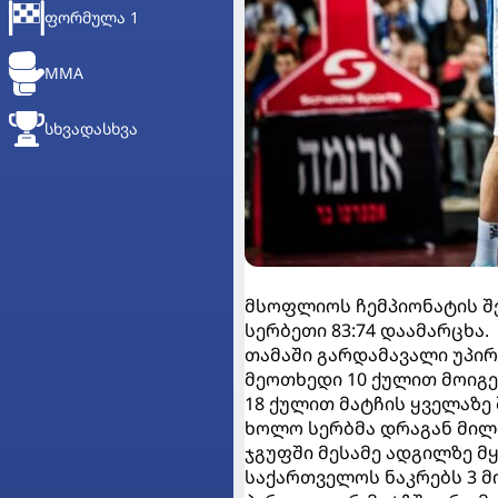
ᲤᲝᲠᲛᲣᲚᲐ 1
MMA
ᲡᲮᲕᲐᲓᲐᲡᲮᲕᲐ
მსოფლიოს ჩემპიონატის შე
სერბეთი 83:74 დაამარცხა.
თამაში გარდამავალი უპი
მეოთხედი 10 ქულით მოიგეს
18 ქულით მატჩის ყველაზე 
ხოლო სერბმა დრაგან მილო
ჯგუფში მესამე ადგილზე მყ
საქართველოს ნაკრებს 3 მ