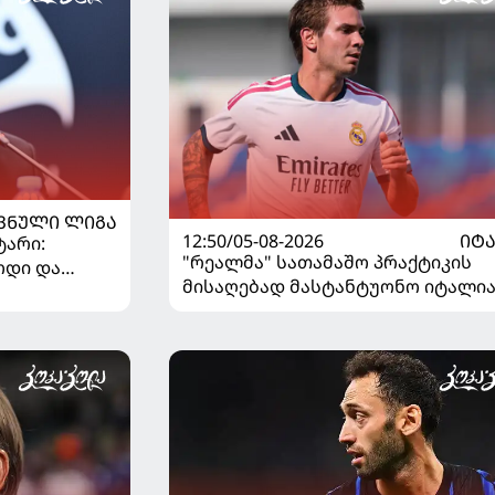
ᲕᲜᲣᲚᲘ ᲚᲘᲒᲐ
12:50/05-08-2026
ᲘᲢ
ტარი:
"რეალმა" სათამაშო პრაქტიკის
ოდი და
მისაღებად მასტანტუონო იტალია
..
გაანათხოვრა