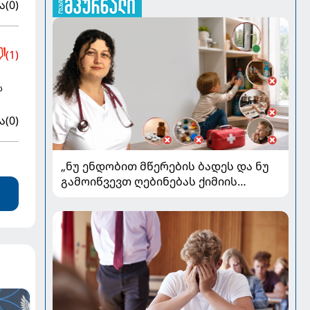
ა
(0)
(1)
ს
ა
(0)
„ნუ ენდობით მწერების ბადეს და ნუ
გამოიწვევთ ღებინებას ქიმიის
გადაყლაპვისას“ - როგორ ვიხსნათ
ბავშვი კრიტიკულ სიტუაციაში,
პედიატრ სალომე ახვლედიანის
რჩევები