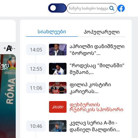
სიახლეები
პოპულარული
აპრილში დანიშნული
+
-
14:05
"ბორდოს"
მწვრთნელი
"როდესაც "მილანში"
გადააყენეს
12:55
მუშაობ,
ტიტულისთვის უნდა
ფილიპ კოსტიჩი
იბრძოლო" -
11:06
კარიერას
ამორიმმა
ერედივიონში
"როსონერის" ფანები
ფეხბურთის
განაგრძობს
დააიმედა
14:15
რუბრიკის სპონსორი
კვლავ სერია A-ში -
10:46
დანიელ მალდინი
"კალიარის"