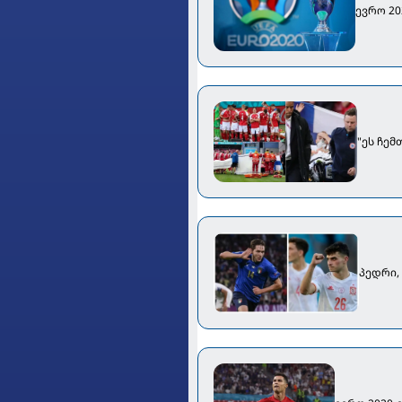
ევრო 20
"ეს ჩემ
პედრი, 