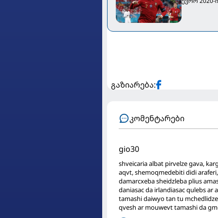
ევრო 2020-
გაზიარება:
კომენტარები
gio30
shveicaria albat pirvelze gava, kar
aqvt, shemoqmedebiti didi arafer
damarcxeba sheidzleba plius amas
daniasac da irlandiasac qulebs ar
tamashi daiwyo tan tu mchedlidze 
qvesh ar mouwevt tamashi da gme