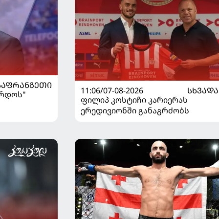
ᲡᲐᲤᲠᲐᲜᲒᲔᲗᲘ
11:06/07-08-2026
ᲡᲮᲕᲐᲓᲐ
ორდოს"
ფილიპ კოსტიჩი კარიერას
ერედივიონში განაგრძობს