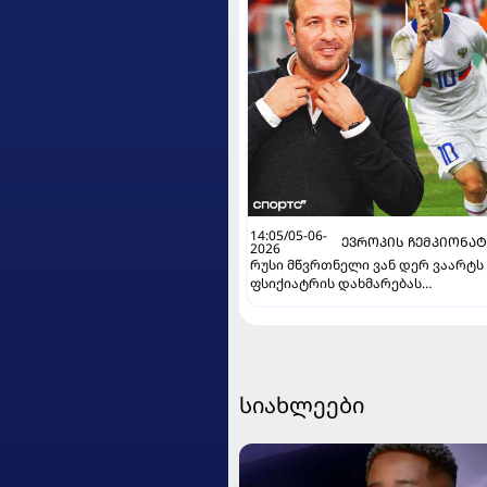
14:05/05-06-
ᲔᲕᲠᲝᲞᲘᲡ ᲩᲔᲛᲞᲘᲝᲜᲐ
2026
რუსი მწვრთნელი ვან დერ ვაარტს
ფსიქიატრის დახმარებას
დაჰპირდა
სიახლეები