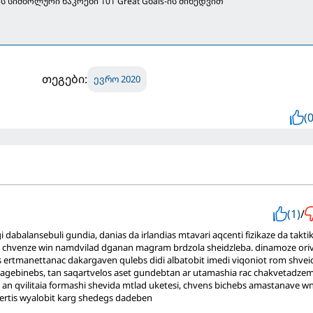
ის სიმბოლური ნაკრები 101 Great Goals-ის მიხედვით
თეგები:
ევრო 2020
(0
(1)
/
gi dabalansebuli gundia, danias da irlandias mtavari aqcenti fizikaze da takti
i, chvenze win namdvilad dganan magram brdzola sheidzleba. dinamoze ori
 ertmanettanac dakargaven qulebs didi albatobit imedi viqoniot rom shveic
 aagebinebs, tan saqartvelos aset gundebtan ar utamashia rac chakvetadze
an qvilitaia formashi shevida mtlad uketesi, chvens bichebs amastanave w
rtis wyalobit karg shedegs dadeben