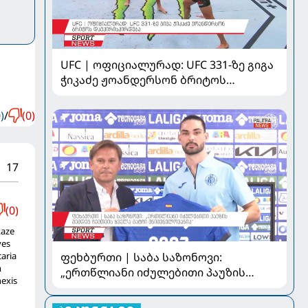
UFC | ოფიციალურად: UFC 331-ზე გიგა
ჭიკაძე ჟოანდერსონ ბრიტოს
დაუპირისპირდება
)
/
(0)
17
(0)
kaze
ves
aria
ფეხბურთი | საბა საზონოვი:
m
„ერთწლიანი იძულებითი პაუზის
nexis
შემდეგ ჩემთვის ყველა მატჩი
მნიშვნელოვანია“