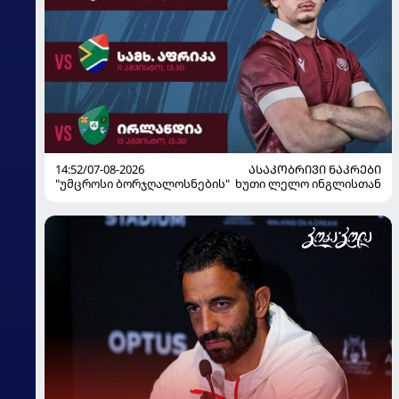
14:52/07-08-2026
ᲐᲡᲐᲙᲝᲑᲠᲘᲕᲘ ᲜᲐᲙᲠᲔᲑᲘ
"უმცროსი ბორჯღალოსნების" ხუთი ლელო ინგლისთან