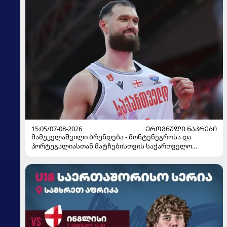
15:05/07-08-2026
ᲔᲠᲝᲕᲜᲣᲚᲘ ᲜᲐᲙᲠᲔᲑᲘ
მამუკელაშვილი ბრუნდება - მონტენეგროსა და
პორტუგალიასთან მატჩებისთვის საქართველო
მზადებას 15 კალათბურთელით იწყებს