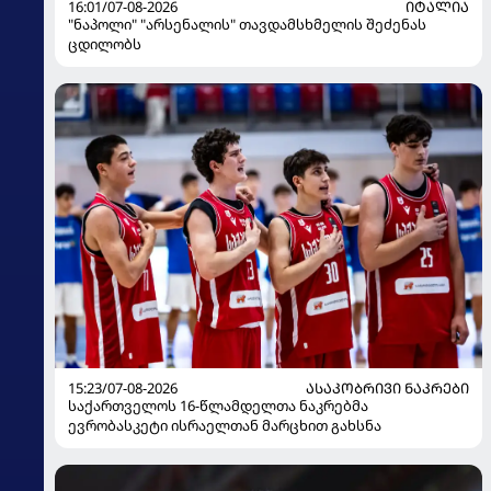
16:01/07-08-2026
ᲘᲢᲐᲚᲘᲐ
"ნაპოლი" "არსენალის" თავდამსხმელის შეძენას
ცდილობს
15:23/07-08-2026
ᲐᲡᲐᲙᲝᲑᲠᲘᲕᲘ ᲜᲐᲙᲠᲔᲑᲘ
საქართველოს 16-წლამდელთა ნაკრებმა
ევრობასკეტი ისრაელთან მარცხით გახსნა