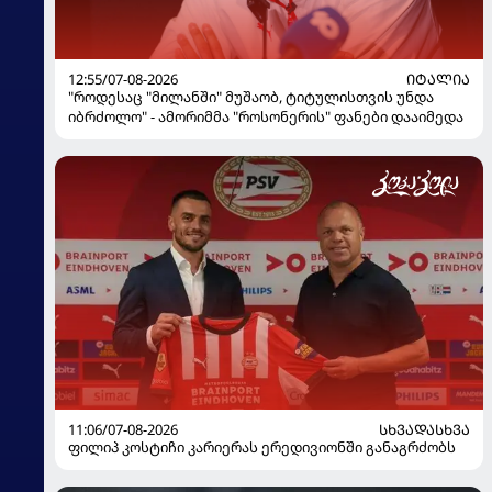
12:55/07-08-2026
ᲘᲢᲐᲚᲘᲐ
"როდესაც "მილანში" მუშაობ, ტიტულისთვის უნდა
იბრძოლო" - ამორიმმა "როსონერის" ფანები დააიმედა
11:06/07-08-2026
ᲡᲮᲕᲐᲓᲐᲡᲮᲕᲐ
ფილიპ კოსტიჩი კარიერას ერედივიონში განაგრძობს