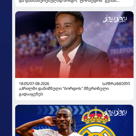
და დამსახურებულად მოიგო, "ტორპედომ" გვიან
გაიღვიძა...
18:05/07-08-2026
ᲡᲐᲤᲠᲐᲜᲒᲔᲗᲘ
აპრილში დანიშნული "ბორდოს" მწვრთნელი
გადააყენეს