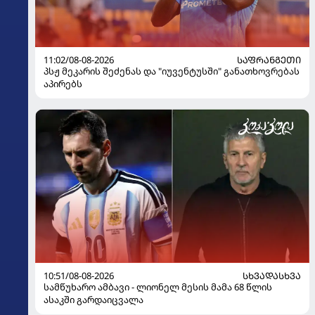
11:02/08-08-2026
ᲡᲐᲤᲠᲐᲜᲒᲔᲗᲘ
პსჟ მეკარის შეძენას და "იუვენტუსში" განათხოვრებას
აპირებს
10:51/08-08-2026
ᲡᲮᲕᲐᲓᲐᲡᲮᲕᲐ
სამწუხარო ამბავი - ლიონელ მესის მამა 68 წლის
ასაკში გარდაიცვალა