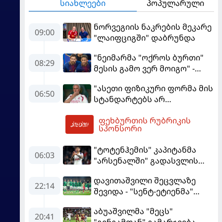
სიახლეები
პოპულარული
ნორვეგიის ნაკრების მეკარე
09:00
"ლაიფციგში" დაბრუნდა
"ნეიმარმა "ოქროს ბურთი"
08:29
მესის გამო ვერ მოიგო" -
ბრაზილიელის ყოფილი
"ასეთი ფიზიკური ფორმა მის
აგენტი
06:50
სტანდარტებს არ
შეეფერება" - მოურინიომ
ფეხბურთის რუბრიკის
"რეალის" ახალწვეული
09:37
სპონსორი
გააკრიტიკა
"ტოტენჰემის" კაპიტანმა
06:03
"არსენალში" გადასვლის
სურვილი გამოთქვა
დავითაშვილი შეცვლაზე
22:14
შევიდა - "სენტ-ეტიენმა"
"სოშოს" მოუგო
აბუაშვილმა "მეცს"
20:41
"გენგამთან" გამარჯვება