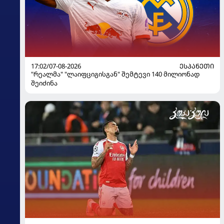
17:02/07-08-2026
ᲔᲡᲞᲐᲜᲔᲗᲘ
"რეალმა" "ლაიფციგისგან" შემტევი 140 მილიონად
შეიძინა