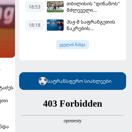
თბილისის "დინამოს"
18:53
მძლეველი
"ჟალგირისი" სახლში
პსჟ-მ საფრანგეთის
"ჰაიდუკთან"
18:18
ნაკრების
განადგურდა
ფეხბურთელი
დაიმატა
ყველას ნახვა
,
სატრანსფერო სიახლეები
ტაძეს
ეთი
ონდა