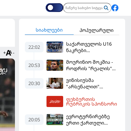
სიახლეები
პოპულარული
საქართველოს U16
22:02
ნაკრები
+
-
ევრობასკეტის
მოურინიო შოკშია -
ფინალურ ეტაპზე – A
20:53
როდრის "რეალის"
დივიზიონში
ლოდინი მობეზრდა
ასპარეზობას იწყებს
ვინისიუსმა
და "ბარსელონაში"
20:30
"არსენალით"
გადადის
დაინტერესება
ფეხბურთის
გამოიყენა და
01:11
რუბრიკის სპონსორი
"რეალთან"
კონტრაქტი
ევროტურნირებზე
მომგებიანად
20:05
ერთი ქართული
გააგრძელა
გოლი მაინც გავიდა