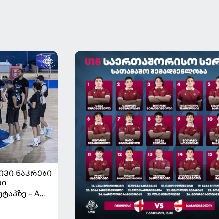
ᲘᲕᲘ ᲜᲐᲙᲠᲔᲑᲘ
ბი
ტაპზე – A
 იწყებს