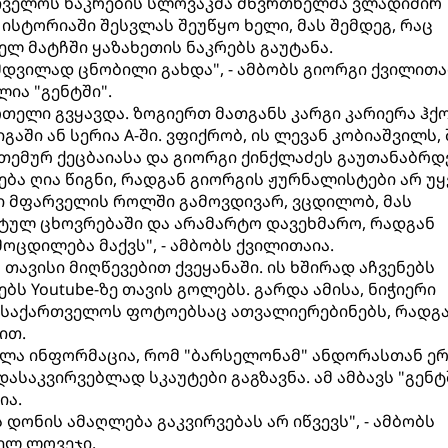
რთველოს ნაკრების სლოვაკმა მწვრთნელმა ვლადიმირ
 ისტორიაში შესვლას შეუწყო ხელი, მას შემდეგ, რაც
ელ მატჩში ყაზახეთის ნაკრებს გაუტანა.
მდვილად ცნობილი გახდა", - ამბობს გიორგი ქვილითა
ია "გენტში".
რთელი გვყავდა. ზოგიერთ მათგანს კარგი კარიერა ჰქ
აში ან სერია A-ში. ვფიქრობ, ის ლევან კობიაშვილს,
 თემურ ქეცბაიასა და გიორგი ქინქლაძეს გაუთანაბრდ
ბა ღია წიგნი, რადგან გიორგის ჟურნალისტები არ უყ
სი მფარველის როლში გამოვდივარ, ვცდილობ, მას
ულ ცხოვრებაში და არამარტო დავეხმარო, რადგან
ოცდილება მაქვს", - ამბობს ქვილითაია.
 თავისი მიღწევებით ქვეყანაში. ის ხშირად აჩვენებს
ს Youtube-ზე თავის გოლებს. გარდა ამისა, ნიჭიერი
 საქართველოს ფოტოებსაც ათვალიერებინებს, რადგა
ით.
ელა ინფორმაცია, რომ "ბარსელონამ" ანდორასთან ე
დასაკვირვებლად სკაუტები გაგზავნა. ამ ამბავს "გენტ
ია.
 დონის ამაღლება გაკვირვებას არ იწვევს", - ამბობს
ელ ლოვეჯი.