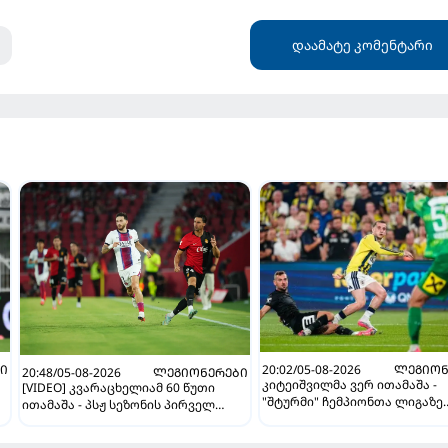
დაამატე კომენტარი
Ი
20:02/05-08-2026
ᲚᲔᲒᲘᲝᲜ
20:48/05-08-2026
ᲚᲔᲒᲘᲝᲜᲔᲠᲔᲑᲘ
კიტეიშვილმა ვერ ითამაშა -
[VIDEO] კვარაცხელიამ 60 წუთი
"შტურმი" ჩემპიონთა ლიგაზე
ითამაშა - პსჟ სეზონის პირველ
"ფენერბაჰჩესთან" დამარცხ
მატჩში "მალიორკასთან"
დამარცხდა