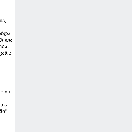
ია,
ონდა
 შოთა
ება.
ვარს,
ნ ის
რთა
ში"