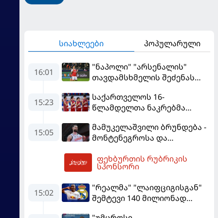
სიახლეები
პოპულარული
"ნაპოლი" "არსენალის"
16:01
თავდამსხმელის შეძენას
ცდილობს
საქართველოს 16-
15:23
წლამდელთა ნაკრებმა
ევრობასკეტი ისრაელთან
მამუკელაშვილი ბრუნდება -
მარცხით გახსნა
15:05
მონტენეგროსა და
პორტუგალიასთან
ფეხბურთის რუბრიკის
მატჩებისთვის საქართველო
16:26
სპონსორი
მზადებას 15
კალათბურთელით იწყებს
"რეალმა" "ლაიფციგისგან"
15:02
შემტევი 140 მილიონად
შეიძინა
"უმცროსი