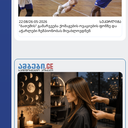
22:08/26-05-2026
ᲡᲣᲞᲔᲠᲚᲘᲒᲐ
"ბათუმის" გამარჯვება ქომაგების ოვაციების ფონზე და
აჭარლები ჩემპიონობას მიუახლოვდნენ