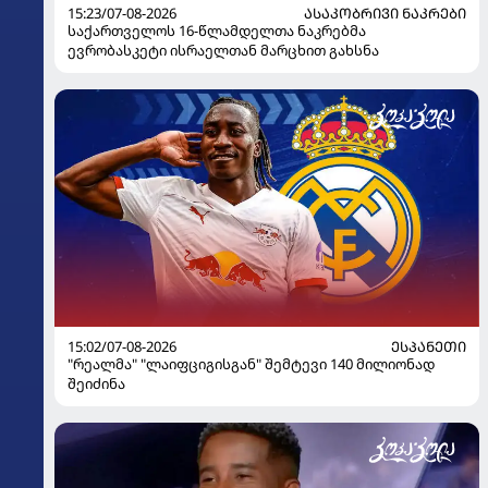
15:23/07-08-2026
ᲐᲡᲐᲙᲝᲑᲠᲘᲕᲘ ᲜᲐᲙᲠᲔᲑᲘ
საქართველოს 16-წლამდელთა ნაკრებმა
ევრობასკეტი ისრაელთან მარცხით გახსნა
15:02/07-08-2026
ᲔᲡᲞᲐᲜᲔᲗᲘ
"რეალმა" "ლაიფციგისგან" შემტევი 140 მილიონად
შეიძინა