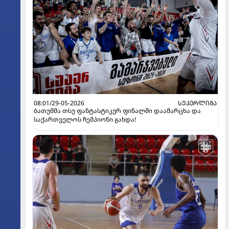
08:01/29-05-2026
ᲡᲣᲞᲔᲠᲚᲘᲒᲐ
ბათუმმა თსუ ფანტასტიკურ ფინალში დაამარცხა და
საქართველოს ჩემპიონი გახდა!