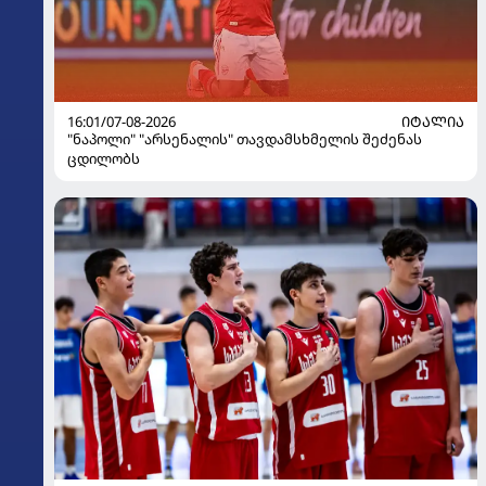
16:01/07-08-2026
ᲘᲢᲐᲚᲘᲐ
"ნაპოლი" "არსენალის" თავდამსხმელის შეძენას
ცდილობს