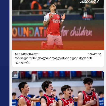
16:01/07-08-2026
ᲘᲢᲐᲚᲘᲐ
"ნაპოლი" "არსენალის" თავდამსხმელის შეძენას
ცდილობს