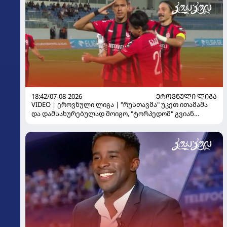
18:42/07-08-2026
ᲔᲠᲝᲕᲜᲣᲚᲘ ᲚᲘᲒᲐ
VIDEO | ეროვნული ლიგა | "რუსთავმა" უკეთ ითამაშა
და დამსახურებულად მოიგო, "ტორპედომ" გვიან
გაიღვიძა...