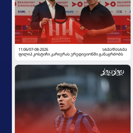
11:06/07-08-2026
ᲡᲮᲕᲐᲓᲐᲡᲮᲕᲐ
ფილიპ კოსტიჩი კარიერას ერედივიონში განაგრძობს