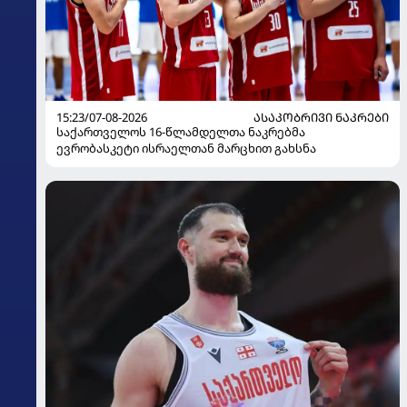
15:23/07-08-2026
ᲐᲡᲐᲙᲝᲑᲠᲘᲕᲘ ᲜᲐᲙᲠᲔᲑᲘ
საქართველოს 16-წლამდელთა ნაკრებმა
ევრობასკეტი ისრაელთან მარცხით გახსნა