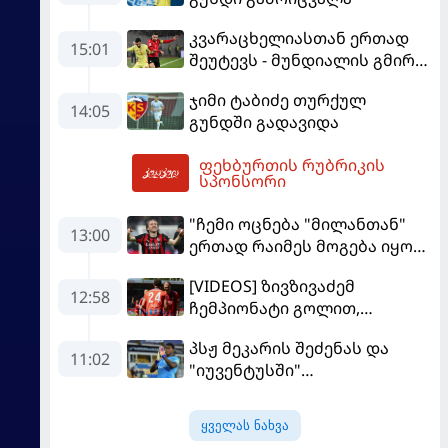
კვარაცხელიასთან ერთად
15:01
შეუტევს - მუნდიალის გმირი
მალე პსჟ-ს ფეხბურთელი
ჯიმი ტაბიძე თურქულ
გახდება
14:05
გუნდში გადავიდა
ფეხბურთის რუბრიკის
15:57
სპონსორი
"ჩემი ოცნება "მილანთან"
13:00
ერთად რაიმეს მოგება იყო" -
მოდრიჩმა "როსონერიში"
[VIDEOS] ზივზივაძემ
თავის მისიაზე ისაუბრა
12:58
ჩემპიონატი გოლით,
"ჰაიდენჰაიმმა" კი
პსჟ მეკარის შეძენას და
გამარჯვებით დაიწყო
11:02
"იუვენტუსში"
განათხოვრებას აპირებს
ყველას ნახვა