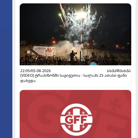
22:05/05-08-2026
ᲡᲮᲕᲐᲓᲐᲡᲮᲕᲐ
[VIDEO] ტრაპიზონში საგიჟეთია - სალაჰს 25 ათასი ფანი
დახვდა