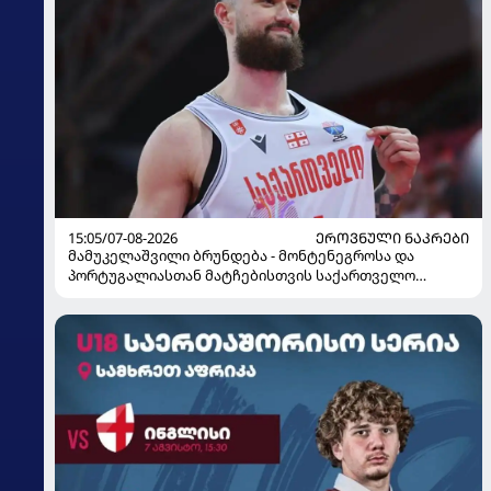
15:05/07-08-2026
ᲔᲠᲝᲕᲜᲣᲚᲘ ᲜᲐᲙᲠᲔᲑᲘ
მამუკელაშვილი ბრუნდება - მონტენეგროსა და
პორტუგალიასთან მატჩებისთვის საქართველო
მზადებას 15 კალათბურთელით იწყებს