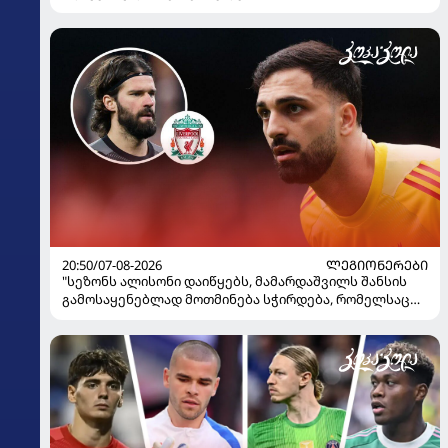
20:50/07-08-2026
ᲚᲔᲒᲘᲝᲜᲔᲠᲔᲑᲘ
"სეზონს ალისონი დაიწყებს, მამარდაშვილს შანსის
გამოსაყენებლად მოთმინება სჭირდება, რომელსაც
100%-ით მიიღებს" - განაცხადა "ლივერპულის"
ყოფილმა მეკარემ