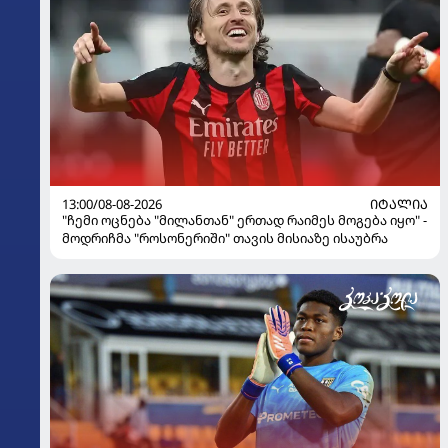
13:00/08-08-2026
ᲘᲢᲐᲚᲘᲐ
"ჩემი ოცნება "მილანთან" ერთად რაიმეს მოგება იყო" -
მოდრიჩმა "როსონერიში" თავის მისიაზე ისაუბრა