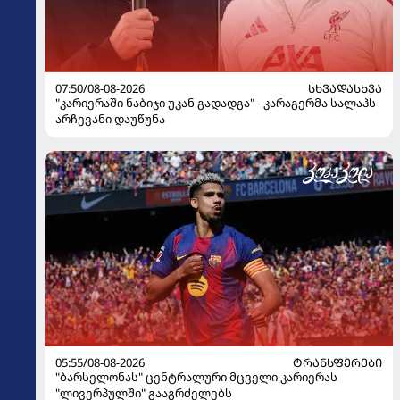
07:50/08-08-2026
ᲡᲮᲕᲐᲓᲐᲡᲮᲕᲐ
"კარიერაში ნაბიჯი უკან გადადგა" - კარაგერმა სალაჰს
არჩევანი დაუწუნა
05:55/08-08-2026
ᲢᲠᲐᲜᲡᲤᲔᲠᲔᲑᲘ
"ბარსელონას" ცენტრალური მცველი კარიერას
"ლივერპულში" გააგრძელებს