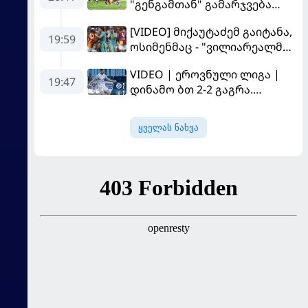
"გენგამთან" გამარჯვება
მოუპოვა
[VIDEO] მიქაუტაძემ გაიტანა,
19:59
ოსიმენმაც - "ვილიარეალმა"
სტამბოლში
VIDEO | ეროვნული ლიგა |
"გალათასარაის" მოუგო
19:47
დინამო ბთ 2-2 გაგრა.
გამოსყიდული "დანაშაული"
ყველას ნახვა