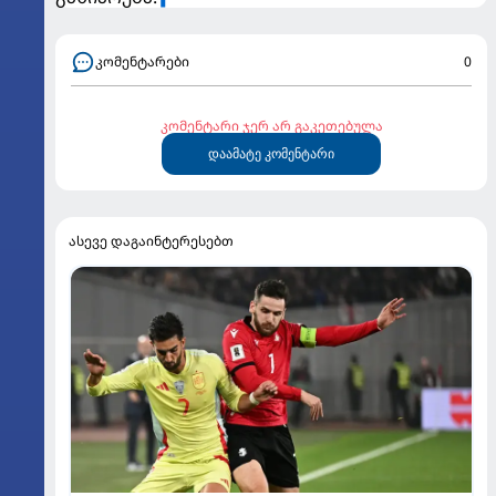
კომენტარები
0
კომენტარი ჯერ არ გაკეთებულა
დაამატე კომენტარი
ასევე დაგაინტერესებთ