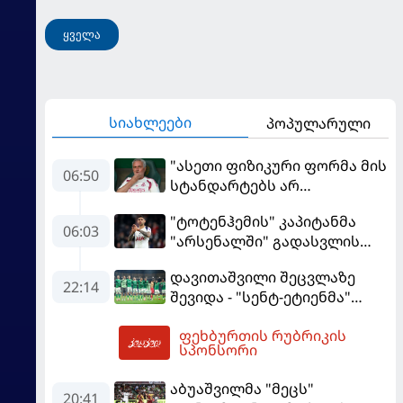
ყველა
სიახლეები
პოპულარული
"ასეთი ფიზიკური ფორმა მის
06:50
სტანდარტებს არ
შეეფერება" - მოურინიომ
"ტოტენჰემის" კაპიტანმა
"რეალის" ახალწვეული
06:03
"არსენალში" გადასვლის
გააკრიტიკა
სურვილი გამოთქვა
დავითაშვილი შეცვლაზე
22:14
შევიდა - "სენტ-ეტიენმა"
"სოშოს" მოუგო
ფეხბურთის რუბრიკის
07:59
სპონსორი
აბუაშვილმა "მეცს"
20:41