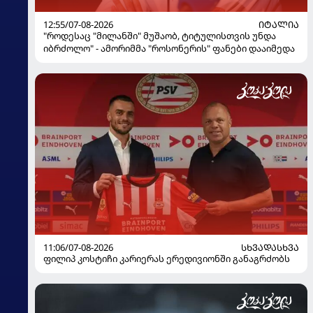
12:55/07-08-2026
ᲘᲢᲐᲚᲘᲐ
"როდესაც "მილანში" მუშაობ, ტიტულისთვის უნდა
იბრძოლო" - ამორიმმა "როსონერის" ფანები დააიმედა
11:06/07-08-2026
ᲡᲮᲕᲐᲓᲐᲡᲮᲕᲐ
ფილიპ კოსტიჩი კარიერას ერედივიონში განაგრძობს