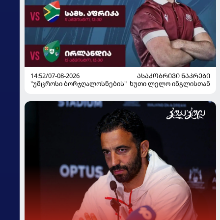
14:52/07-08-2026
ᲐᲡᲐᲙᲝᲑᲠᲘᲕᲘ ᲜᲐᲙᲠᲔᲑᲘ
"უმცროსი ბორჯღალოსნების" ხუთი ლელო ინგლისთან