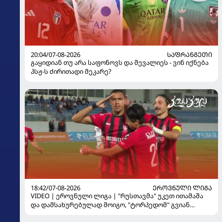
20:04/07-08-2026
ᲡᲐᲤᲠᲐᲜᲒᲔᲗᲘ
გაყიდიან თუ არა საფონოვს და შევალიეს - ვინ იქნება
პსჟ-ს ძირითადი მეკარე?
18:42/07-08-2026
ᲔᲠᲝᲕᲜᲣᲚᲘ ᲚᲘᲒᲐ
VIDEO | ეროვნული ლიგა | "რუსთავმა" უკეთ ითამაშა
და დამსახურებულად მოიგო, "ტორპედომ" გვიან
გაიღვიძა...