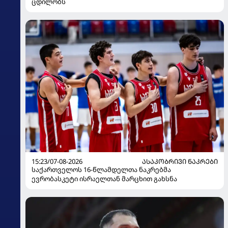
ცდილობს
15:23/07-08-2026
ᲐᲡᲐᲙᲝᲑᲠᲘᲕᲘ ᲜᲐᲙᲠᲔᲑᲘ
საქართველოს 16-წლამდელთა ნაკრებმა
ევრობასკეტი ისრაელთან მარცხით გახსნა