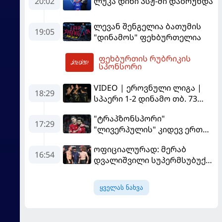
20:02
ლუკა დინი პსჟ-ში დაბრუნდა
ლევან შენგელია ბათუმის
19:05
"დინამოს" ფეხბურთელია
ფეხბურთის რუბრიკის
04:12
სპონსორი
VIDEO | ეროვნული ლიგა |
18:29
სპაერი 1-2 დინამო თბ. 73
წუთი იწვალა და ორ წუთში
"ტრაპზონსპორი"
დაამთავრა...
17:29
"ლივერპულის" კიდევ ერთ
ფეხბურთელს შეიძენს
ოფიციალურად: მერაბ
16:54
დვალიშვილი სუპერმსუბუქი
წონის ქამრისთვის პიოტრ
იანს დაუპირისპირდება
ყველას ნახვა