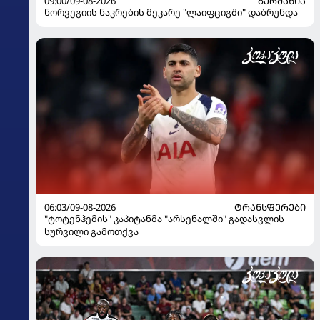
09:00/09-08-2026
ᲒᲔᲠᲛᲐᲜᲘᲐ
ნორვეგიის ნაკრების მეკარე "ლაიფციგში" დაბრუნდა
06:03/09-08-2026
ᲢᲠᲐᲜᲡᲤᲔᲠᲔᲑᲘ
"ტოტენჰემის" კაპიტანმა "არსენალში" გადასვლის
სურვილი გამოთქვა