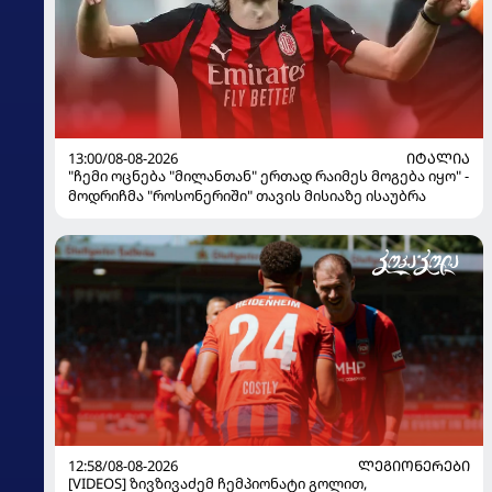
13:00/08-08-2026
ᲘᲢᲐᲚᲘᲐ
"ჩემი ოცნება "მილანთან" ერთად რაიმეს მოგება იყო" -
მოდრიჩმა "როსონერიში" თავის მისიაზე ისაუბრა
12:58/08-08-2026
ᲚᲔᲒᲘᲝᲜᲔᲠᲔᲑᲘ
[VIDEOS] ზივზივაძემ ჩემპიონატი გოლით,