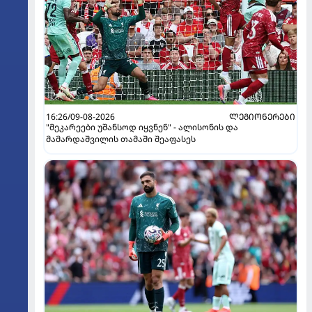
16:26/09-08-2026
ᲚᲔᲒᲘᲝᲜᲔᲠᲔᲑᲘ
"მეკარეები უშანსოდ იყვნენ" - ალისონის და
მამარდაშვილის თამაში შეაფასეს