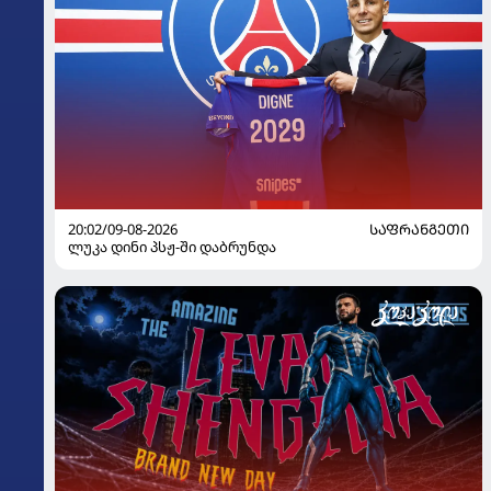
20:02/09-08-2026
ᲡᲐᲤᲠᲐᲜᲒᲔᲗᲘ
ლუკა დინი პსჟ-ში დაბრუნდა