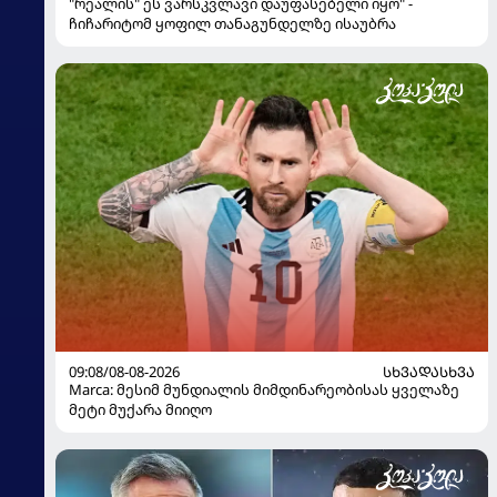
"რეალის" ეს ვარსკვლავი დაუფასებელი იყო" -
ჩიჩარიტომ ყოფილ თანაგუნდელზე ისაუბრა
09:08/08-08-2026
ᲡᲮᲕᲐᲓᲐᲡᲮᲕᲐ
Marca: მესიმ მუნდიალის მიმდინარეობისას ყველაზე
მეტი მუქარა მიიღო