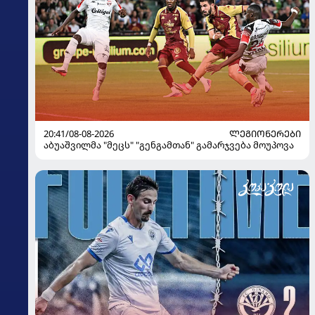
20:41/08-08-2026
ᲚᲔᲒᲘᲝᲜᲔᲠᲔᲑᲘ
აბუაშვილმა "მეცს" "გენგამთან" გამარჯვება მოუპოვა