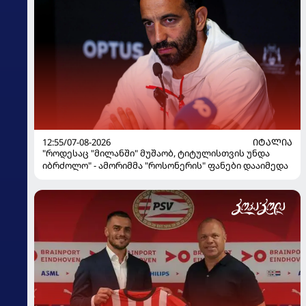
12:55/07-08-2026
ᲘᲢᲐᲚᲘᲐ
"როდესაც "მილანში" მუშაობ, ტიტულისთვის უნდა
იბრძოლო" - ამორიმმა "როსონერის" ფანები დააიმედა