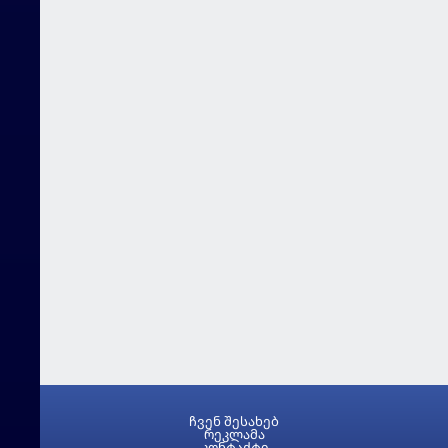
ჩვენ შესახებ
რეკლამა
კონტაქტი