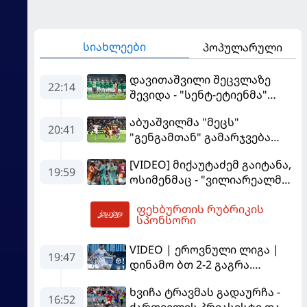
სიახლეები
პოპულარული
დავითაშვილი შეცვლაზე
22:14
შევიდა - "სენტ-ეტიენმა"
"სოშოს" მოუგო
აბუაშვილმა "მეცს"
20:41
"გენგამთან" გამარჯვება
მოუპოვა
[VIDEO] მიქაუტაძემ გაიტანა,
19:59
ოსიმენმაც - "ვილიარეალმა"
სტამბოლში
ფეხბურთის რუბრიკის
"გალათასარაის" მოუგო
03:07
სპონსორი
VIDEO | ეროვნული ლიგა |
19:47
დინამო ბთ 2-2 გაგრა.
გამოსყიდული "დანაშაული"
ხვიჩა ტრავმას გადაურჩა -
16:52