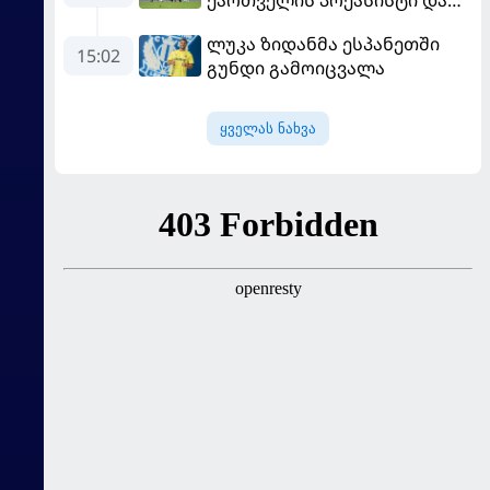
ქართველის პრეასისტი და
პსჟ-ს ფრე "მანჩესტერ
ლუკა ზიდანმა ესპანეთში
იუნაიტედთან"
15:02
გუნდი გამოიცვალა
ყველას ნახვა