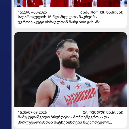
15:23/07-08-2026
ᲐᲡᲐᲙᲝᲑᲠᲘᲕᲘ ᲜᲐᲙᲠᲔᲑᲘ
საქართველოს 16-წლამდელთა ნაკრებმა
ევრობასკეტი ისრაელთან მარცხით გახსნა
15:05/07-08-2026
ᲔᲠᲝᲕᲜᲣᲚᲘ ᲜᲐᲙᲠᲔᲑᲘ
მამუკელაშვილი ბრუნდება - მონტენეგროსა და
პორტუგალიასთან მატჩებისთვის საქართველო
მზადებას 15 კალათბურთელით იწყებს