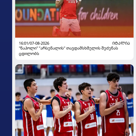
16:01/07-08-2026
ᲘᲢᲐᲚᲘᲐ
"ნაპოლი" "არსენალის" თავდამსხმელის შეძენას
ცდილობს