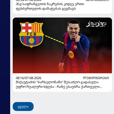
პსჟ საფრანგეთის ნაკრების კიდევ ერთი
ფეხბურთელის დამატებას გეგმავს
08:16/07-08-2026
ᲚᲔᲒᲘᲝᲜᲔᲠᲔᲑᲘ
მიქაუტაძის "ბარსელონაში" შესაძლო გადასვლა
უფრო რეალური ხდება - რაზე ესაუბრა ქართველი
კატალონიელთა მთავარ მწვრთნელს
ყველა