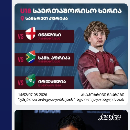
14:52/07-08-2026
ᲐᲡᲐᲙᲝᲑᲠᲘᲕᲘ ᲜᲐᲙᲠᲔᲑᲘ
"უმცროსი ბორჯღალოსნების" ხუთი ლელო ინგლისთან