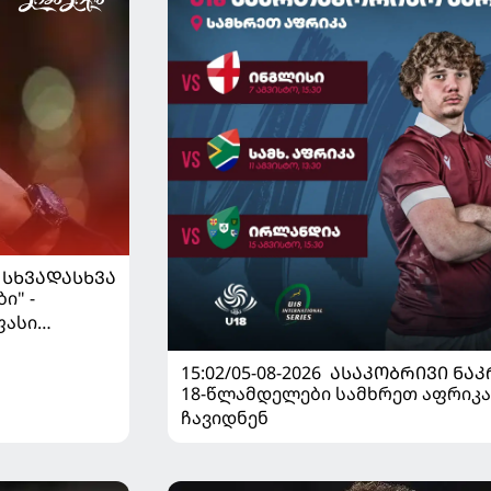
ᲡᲮᲕᲐᲓᲐᲡᲮᲕᲐ
ი" -
ფასი
15:02/05-08-2026
ᲐᲡᲐᲙᲝᲑᲠᲘᲕᲘ ᲜᲐᲙ
18-წლამდელები სამხრეთ აფრიკა
ჩავიდნენ