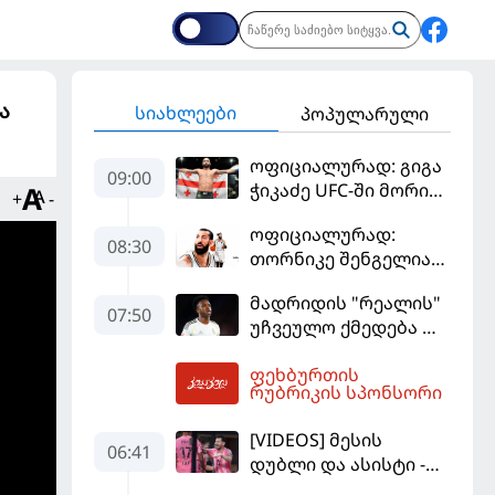
ა
სიახლეები
პოპულარული
ოფიციალურად: გიგა
09:00
ჭიკაძე UFC-ში მორიგ
+
-
ბრძოლას
ოფიციალურად:
სექტემბერში
08:30
თორნიკე შენგელია
გამართავს
"დუბაის"
მადრიდის "რეალის"
კალათბურთელია
07:50
უჩვეულო ქმედება და
დიდი კომპრომისი -
ფეხბურთის
ვინისიუსის
09:08
რუბრიკის სპონსორი
მომავალი გადაწყდა
[VIDEOS] მესის
06:41
დუბლი და ასისტი -
მაიამის "ინტერმა"