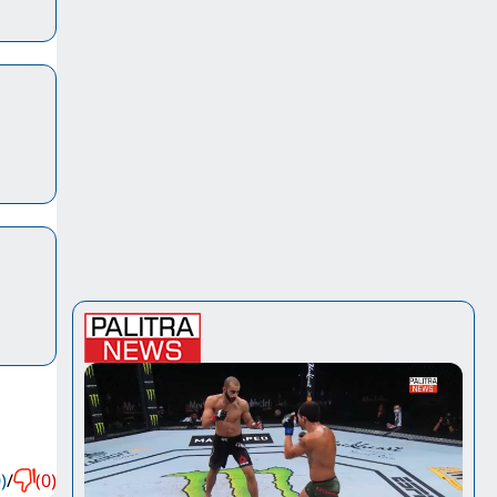
)
/
(0)