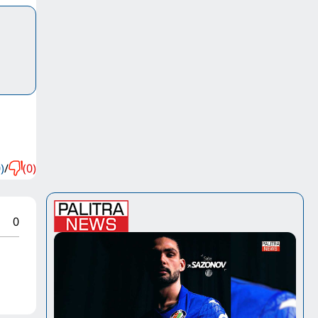
)
/
(0)
0