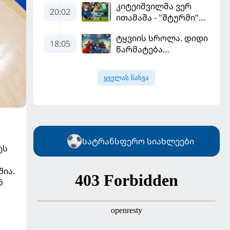
კიტეიშვილმა ვერ
სეზონის პირველ
20:02
ითამაშა - "შტურმი"
მატჩში
ჩემპიონთა ლიგაზე
"მალიორკასთან"
ტყვიის სროლა. დიდი
"ფენერბაჰჩესთან"
დამარცხდა
18:05
წარმატება
დამარცხდა
ვროცლავში
ყველას ნახვა
სატრანსფერო სიახლეები
ეს
შია.
ნ