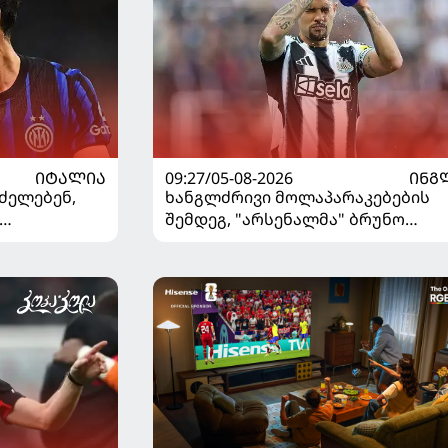
ᲘᲢᲐᲚᲘᲐ
09:27/05-08-2026
ᲘᲜᲒ
ძელებენ,
ხანგლძრივი მოლაპარაკებების
შემდეგ, "არსენალმა" ბრუნო
ვშირებით
გიმარაეში შეიძინა