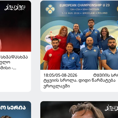
ᲡᲮᲕᲐᲓᲐᲡᲮᲕᲐ
ეულო
მისი -
დაწყდა
18:05/05-08-2026
ᲢᲧᲕᲘᲘᲡ Ს
ტყვიის სროლა. დიდი წარმატება
ვროცლავში