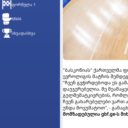
ᲤᲝᲠᲛᲣᲚᲐ 1
MMA
ᲡᲮᲕᲐᲓᲐᲡᲮᲕᲐ
"ბასკონიას" ქართველმა ფ
ევროლიგის მატჩის შემდეგ
"ჩვენ გვჭირდებოდა ეს გამ
დაუჯერებელია. მე მეამაყ
გულშემატკივრების, რომლებ
ჩვენ გახარებულები ვართ ა
უნდა მოვუმატოთ", - განაც
მომზადებულია gbf.ge-ს მ