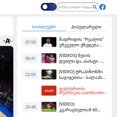
სიახლეები
პოპულარული
მადრიდის "რეალის"
+
-
07:50
უჩვეულო ქმედება და
დიდი კომპრომისი -
[VIDEOS] მესის
ვინისიუსის
06:41
დუბლი და ასისტი -
მომავალი გადაწყდა
მაიამის "ინტერმა"
[VIDEO] ტრაპიზონში
"სან ლუისს" მოუგო
22:05
საგიჟეთია - სალაჰს
25 ათასი ფანი
ფეხბურთის
დახვდა
07:53
რუბრიკის სპონსორი
[VIDEO]
20:48
კვარაცხელიამ 60
წუთი ითამაშა - პსჟ