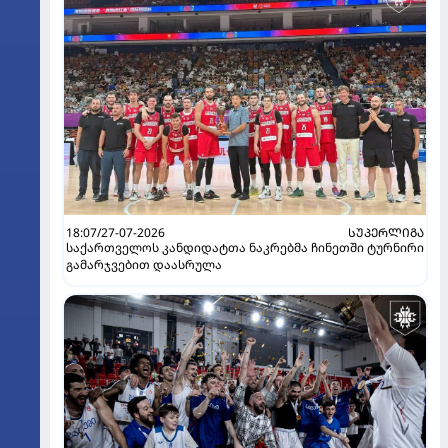
18:07/27-07-2026
ᲡᲣᲞᲔᲠᲚᲘᲒᲐ
საქართველოს კანდიდატთა ნაკრებმა ჩინეთში ტურნირი
გამარჯვებით დაასრულა