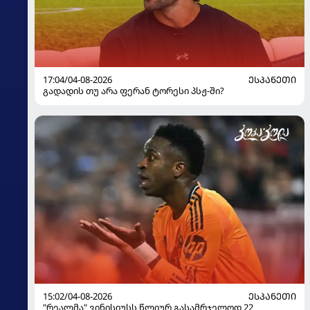
17:04/04-08-2026
ᲔᲡᲞᲐᲜᲔᲗᲘ
გადადის თუ არა ფერან ტორესი პსჟ-ში?
15:02/04-08-2026
ᲔᲡᲞᲐᲜᲔᲗᲘ
"რეალმა" ვინისიუსს წლიურ გასამრჯელოდ 22