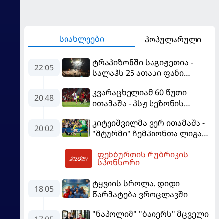
სიახლეები
პოპულარული
ტრაპიზონში საგიჟეთია -
22:05
სალაჰს 25 ათასი ფანი
დახვდა
კვარაცხელიამ 60 წუთი
20:48
ითამაშა - პსჟ სეზონის
პირველ მატჩში
კიტეიშვილმა ვერ ითამაშა -
"მალიორკასთან"
20:02
"შტურმი" ჩემპიონთა ლიგაზე
დამარცხდა
"ფენერბაჰჩესთან"
ფეხბურთის რუბრიკის
დამარცხდა
06:20
სპონსორი
ტყვიის სროლა. დიდი
18:05
წარმატება ვროცლავში
"ნაპოლიმ" "ბაიერს" მცველი