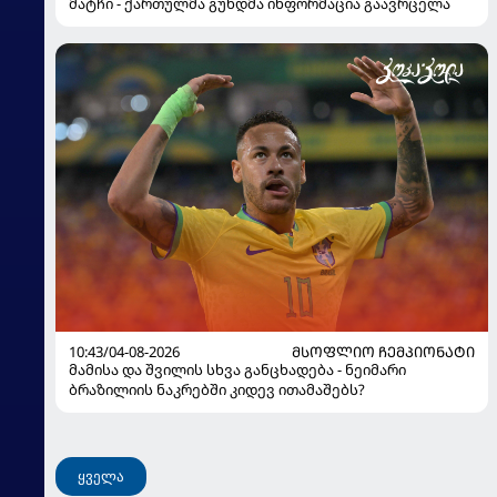
მატჩი - ქართულმა გუნდმა ინფორმაცია გაავრცელა
10:43/04-08-2026
ᲛᲡᲝᲤᲚᲘᲝ ᲩᲔᲛᲞᲘᲝᲜᲐᲢᲘ
მამისა და შვილის სხვა განცხადება - ნეიმარი
ბრაზილიის ნაკრებში კიდევ ითამაშებს?
ყველა