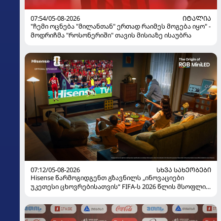
07:54/05-08-2026
ᲘᲢᲐᲚᲘᲐ
"ჩემი ოცნება "მილანთან" ერთად რაიმეს მოგება იყო" -
მოდრიჩმა "როსონერიში" თავის მისიაზე ისაუბრა
07:12/05-08-2026
ᲡᲮᲕᲐ ᲡᲐᲮᲔᲝᲑᲔᲑᲘ
Hisense წარმოგიდგენთ გზავნილს „ინოვაციები
უკეთესი ცხოვრებისათვის“ FIFA-ს 2026 წლის მსოფლიო
ჩემპიონატზე