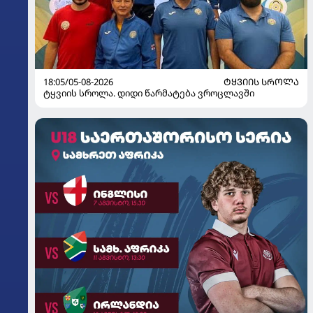
18:05/05-08-2026
ᲢᲧᲕᲘᲘᲡ ᲡᲠᲝᲚᲐ
ტყვიის სროლა. დიდი წარმატება ვროცლავში