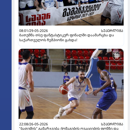
08:01/29-05-2026
ᲡᲣᲞᲔᲠᲚᲘᲒᲐ
ბათუმმა თსუ ფანტასტიკურ ფინალში დაამარცხა და
საქართველოს ჩემპიონი გახდა!
22:08/26-05-2026
ᲡᲣᲞᲔᲠᲚᲘᲒᲐ
"ბათუმის" გამარჯვება ქომაგების ოვაციების ფონზე და